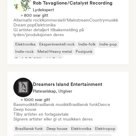
Rob Tavaglione/Catalyst Recording
Lydekspert
> 800 svar gitt
Alternativ rock
Kommersiell/Mainstream
Countrymusikk
Dream pop
Elektronika
Gi artister detaljert tilbakemelding på
lyden/produksjonen deres
Elektronika
Eksperimentell rock
Indie-folk
Indie-pop
Indie-rock
Metal/Heavy metal
Postpunk
Rock & Roll/Klassisk Rock
Dreamers Island Entertainment
Plateselskap, Utgiver
> 1000 svar gitt
Bassmusikk
Brasiliansk musikk
Brasiliansk funk
Dance
Deep house
Tilby artister en forlagsavtale
Signere artister eller gi ut musikken deres
Brasiliansk funk
Deep house
Elektronika
Elektropop