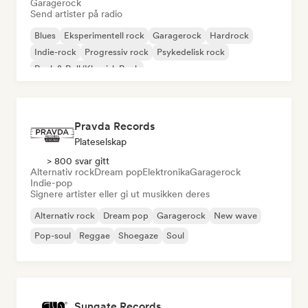
Garagerock
Send artister på radio
Blues
Eksperimentell rock
Garagerock
Hardrock
Indie-rock
Progressiv rock
Psykedelisk rock
Rock & Roll/Klassisk Rock
Pravda Records
Plateselskap
> 800 svar gitt
Alternativ rock
Dream pop
Elektronika
Garagerock
Indie-pop
Signere artister eller gi ut musikken deres
Alternativ rock
Dream pop
Garagerock
New wave
Pop-soul
Reggae
Shoegaze
Soul
Sungate Records