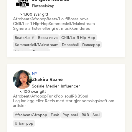
Plateselskap
> 1300 svar gitt
Afrobeat/Afropop
Beats/Lo-fi
Bossa nova
Chill/Lo-fi Hip-Hop
Kommersiell/Mainstream
Signere artister eller gi ut musikken deres
Beats/Lo-fi
Bossa nova
Chill/Lo-fi Hip-Hop
Kommersiell/Mainstream
Dancehall
Dancepop
Hip-hop
Pop-soul
NY
Zhakira Razhé
Sosiale Medier-Influencer
< 100 svar gitt
Afrobeat/Afropop
Funk
Pop-soul
R&B
Soul
Lag innlegg eller Reels med stor gjennomslagskraft om
artister
Afrobeat/Afropop
Funk
Pop-soul
R&B
Soul
Urban pop