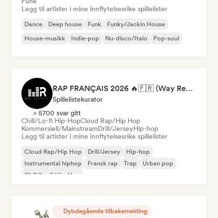
Funk
Legg til artister i mine innflytelsesrike spillelister
Dance
Deep house
Funk
Funky/Jackin House
House-musikk
Indie-pop
Nu-disco/Italo
Pop-soul
RAP FRANÇAIS 2026 🔥🇫🇷 (Way Records)
Spillelistekurator
> 5700 svar gitt
Chill/Lo-fi Hip-Hop
Cloud Rap/Hip Hop
Kommersiell/Mainstream
Drill/Jersey
Hip-hop
Legg til artister i mine innflytelsesrike spillelister
Cloud Rap/Hip Hop
Drill/Jersey
Hip-hop
Instrumental hiphop
Fransk rap
Trap
Urban pop
Chill/Lo-fi Hip-Hop
Dybdegående tilbakemelding