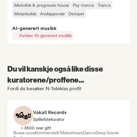
Melodisk & progressiv house
Psy-trance
Trance
Melankolisk
Avslappende
Dempet
AI-generert musikk
Avviser AI-generert musikk
Du vil kanskje også like disse
kuratorene/proffene...
Fordi du besøker N-Telekias profil
Vokall Records
Spillelistekurator
> 3500 svar gitt
Bossa nova
Kommersiell/Mainstream
Dance
Deep house