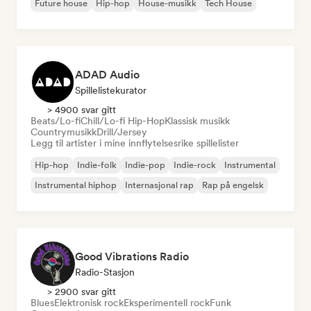
Future house
Hip-hop
House-musikk
Tech House
ADAD Audio
Spillelistekurator
> 4900 svar gitt
Beats/Lo-fi
Chill/Lo-fi Hip-Hop
Klassisk musikk
Countrymusikk
Drill/Jersey
Legg til artister i mine innflytelsesrike spillelister
Hip-hop
Indie-folk
Indie-pop
Indie-rock
Instrumental
Instrumental hiphop
Internasjonal rap
Rap på engelsk
Good Vibrations Radio
Radio-Stasjon
> 2900 svar gitt
Blues
Elektronisk rock
Eksperimentell rock
Funk