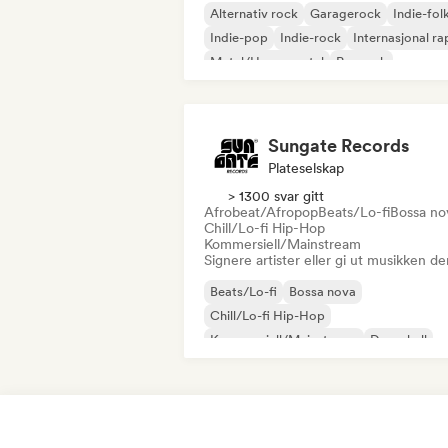
Alternativ rock
Garagerock
Indie-fol
Indie-pop
Indie-rock
Internasjonal ra
Metal/Heavy metal
Poprock
Sungate Records
Plateselskap
> 1300 svar gitt
Afrobeat/Afropop
Beats/Lo-fi
Bossa no
Chill/Lo-fi Hip-Hop
Kommersiell/Mainstream
Signere artister eller gi ut musikken de
Beats/Lo-fi
Bossa nova
Chill/Lo-fi Hip-Hop
Kommersiell/Mainstream
Dancehall
Dancepop
Hip-hop
Pop-soul