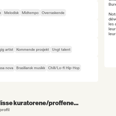
Bure
k
Melodisk
Midtempo
Overraskende
Notr
dév
les 
leur
leur
g artist
Kommende prosjekt
Ungt talent
ssa nova
Brasiliansk musikk
Chill/Lo-fi Hip-Hop
 disse kuratorene/proffene...
rofil