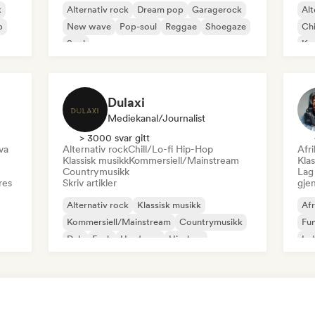
k
Alternativ rock
Dream pop
Garagerock
Alt
p
New wave
Pop-soul
Reggae
Shoegaze
Chi
Soul
Ko
Dr
Dulaxi
Mediekanal/journalist
> 3000 svar gitt
va
Alternativ rock
Chill/Lo-fi Hip-Hop
Afr
Klassisk musikk
Kommersiell/Mainstream
Klas
Countrymusikk
Lag 
res
Skriv artikler
gje
Alternativ rock
Klassisk musikk
Afr
Kommersiell/Mainstream
Countrymusikk
Fu
Dub
Funk
Hardcore
Hip-hop
Ind