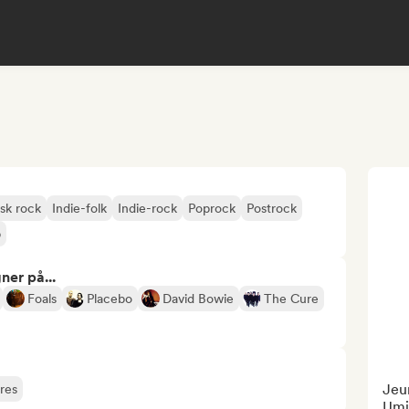
isk rock
Indie-folk
Indie-rock
Poprock
Postrock
p
ner på...
Foals
Placebo
David Bowie
The Cure
Jeun
eres
Umi