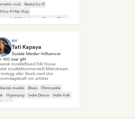
ernativ rock
Beats/Lo-fi
ll/Lo-fi Hip-Hop
mmersiell/Mainstream
Dance
Disco
eam pop
House-musikk
NY
Tati Kapaya
Sosiale Medier-Influencer
< 100 svar gitt
ikansk musikk
Blues
Chill House
sisk musikk
Kommersiell/Mainstream
innlegg eller Reels med stor
nnomslagskraft om artister
ikansk musikk
Blues
Filmmusikk
nk
Hyperpop
Indie Dance
Indie-folk
ie-pop