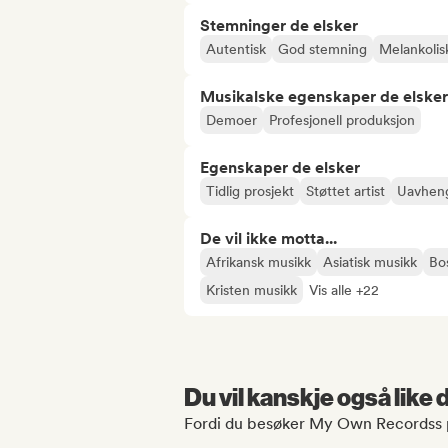
Stemninger de elsker
Autentisk
God stemning
Melankolis
Musikalske egenskaper de elsker
Demoer
Profesjonell produksjon
Egenskaper de elsker
Tidlig prosjekt
Støttet artist
Uavhengi
De vil ikke motta...
Afrikansk musikk
Asiatisk musikk
Bo
Kristen musikk
Vis alle +22
Du vil kanskje også like
Fordi du besøker My Own Recordss p