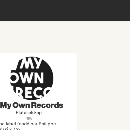
My Own Records
Plateselskap
198
e label fondé par Philippe 
nski & Co
