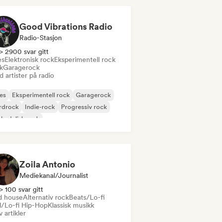
Good Vibrations Radio
Radio-Stasjon
> 2900 svar gitt
es
Elektronisk rock
Eksperimentell rock
k
Garagerock
 artister på radio
es
Eksperimentell rock
Garagerock
rdrock
Indie-rock
Progressiv rock
kedelisk rock
k & Roll/Klassisk Rock
Zoila Antonio
Mediekanal/journalist
> 100 svar gitt
d house
Alternativ rock
Beats/Lo-fi
ll/Lo-fi Hip-Hop
Klassisk musikk
v artikler