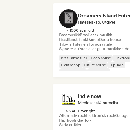
Plateselskap, Utgiver
> 1000 svar gitt
Bassmusikk
Brasiliansk musikk
Brasiliansk funk
Dance
Deep house
Tilby artister en forlagsavtale
Signere artister eller gi ut musikken de
Brasiliansk funk
Deep house
Elektron
Elektropop
Future house
Hip-hop
House-musikk
Tech House
indie now
Mediekanal/journalist
> 2400 svar gitt
Alternativ rock
Elektronisk rock
Garage
Hip-hop
Indie-folk
Skriv artikler