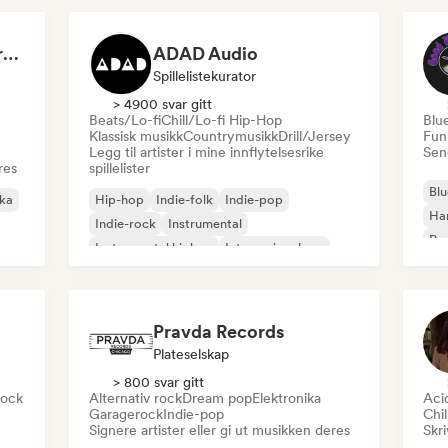
Dreamers Island Entertainment
ADAD Audio
Spillelistekurator
> 4900 svar gitt
Beats/Lo-fi
Chill/Lo-fi Hip-Hop
Blu
Klassisk musikk
Countrymusikk
Drill/Jersey
Fun
Legg til artister i mine innflytelsesrike
Send
res
spillelister
Blu
ika
Hip-hop
Indie-folk
Indie-pop
Ha
Indie-rock
Instrumental
Psy
Instrumental hiphop
Internasjonal rap
Roc
Rap på engelsk
Pravda Records
Plateselskap
> 800 svar gitt
rock
Alternativ rock
Dream pop
Elektronika
Aci
Garagerock
Indie-pop
Chi
Signere artister eller gi ut musikken deres
Skri