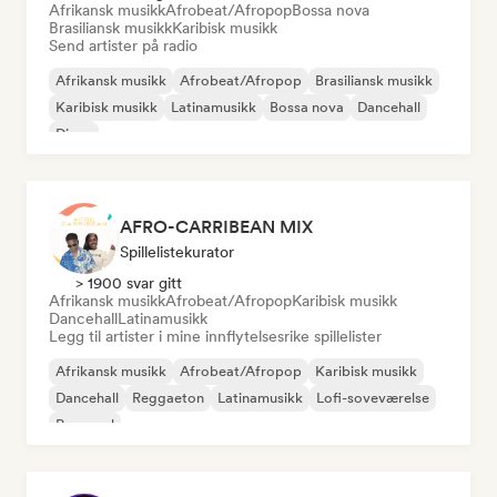
Afrikansk musikk
Afrobeat/Afropop
Bossa nova
Brasiliansk musikk
Karibisk musikk
Send artister på radio
Afrikansk musikk
Afrobeat/Afropop
Brasiliansk musikk
Karibisk musikk
Latinamusikk
Bossa nova
Dancehall
Disco
AFRO-CARRIBEAN MIX
Spillelistekurator
> 1900 svar gitt
Afrikansk musikk
Afrobeat/Afropop
Karibisk musikk
Dancehall
Latinamusikk
Legg til artister i mine innflytelsesrike spillelister
Afrikansk musikk
Afrobeat/Afropop
Karibisk musikk
Dancehall
Reggaeton
Latinamusikk
Lofi-soveværelse
Pop-soul