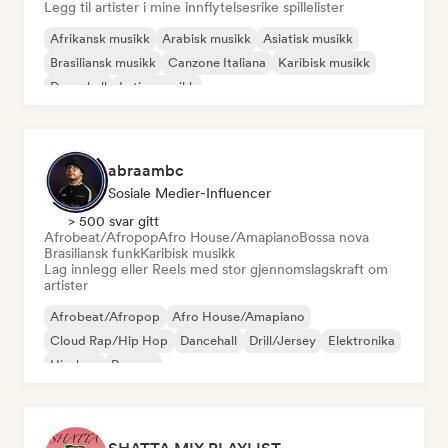
Legg til artister i mine innflytelsesrike spillelister
Afrikansk musikk
Arabisk musikk
Asiatisk musikk
Brasiliansk musikk
Canzone Italiana
Karibisk musikk
Dancehall
Latinamusikk
abraambc
Sosiale Medier-Influencer
> 500 svar gitt
Afrobeat/Afropop
Afro House/Amapiano
Bossa nova
Brasiliansk funk
Karibisk musikk
Lag innlegg eller Reels med stor gjennomslagskraft om
artister
Afrobeat/Afropop
Afro House/Amapiano
Cloud Rap/Hip Hop
Dancehall
Drill/Jersey
Elektronika
Hip-hop
Reggae