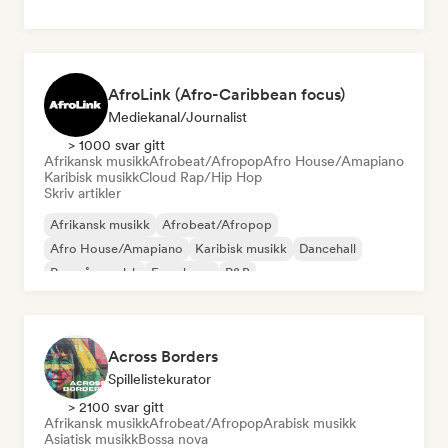
AfroLink (Afro-Caribbean focus)
Mediekanal/journalist
> 1000 svar gitt
Afrikansk musikk
Afrobeat/Afropop
Afro House/Amapiano
Karibisk musikk
Cloud Rap/Hip Hop
Skriv artikler
Afrikansk musikk
Afrobeat/Afropop
Afro House/Amapiano
Karibisk musikk
Dancehall
Rap på engelsk
Fransk rap
R&B
Across Borders
Spillelistekurator
> 2100 svar gitt
Afrikansk musikk
Afrobeat/Afropop
Arabisk musikk
Asiatisk musikk
Bossa nova