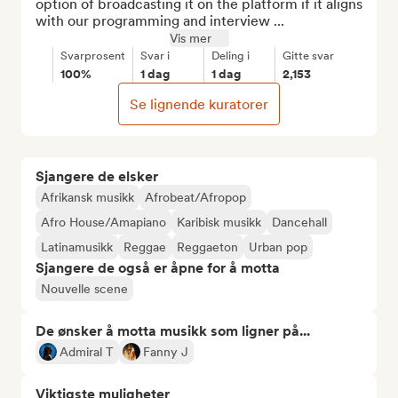
option of broadcasting it on the platform if it aligns 
with our programming and interview ...
Vis mer
Svarprosent
Svar i
Deling i
Gitte svar
100%
1 dag
1 dag
2,153
Se lignende kuratorer
Sjangere de elsker
Afrikansk musikk
Afrobeat/Afropop
Afro House/Amapiano
Karibisk musikk
Dancehall
Latinamusikk
Reggae
Reggaeton
Urban pop
Sjangere de også er åpne for å motta
Nouvelle scene
De ønsker å motta musikk som ligner på...
Admiral T
Fanny J
Viktigste muligheter