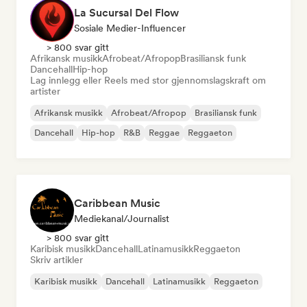
La Sucursal Del Flow
Sosiale Medier-Influencer
> 800 svar gitt
Afrikansk musikk
Afrobeat/Afropop
Brasiliansk funk
Dancehall
Hip-hop
Lag innlegg eller Reels med stor gjennomslagskraft om
artister
Afrikansk musikk
Afrobeat/Afropop
Brasiliansk funk
Dancehall
Hip-hop
R&B
Reggae
Reggaeton
Caribbean Music
Mediekanal/journalist
> 800 svar gitt
Karibisk musikk
Dancehall
Latinamusikk
Reggaeton
Skriv artikler
Karibisk musikk
Dancehall
Latinamusikk
Reggaeton