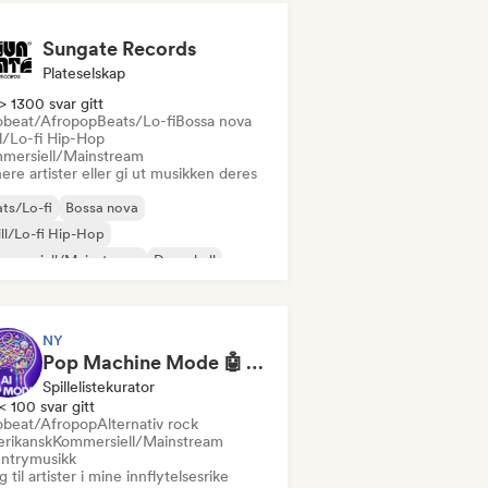
Sungate Records
Plateselskap
> 1300 svar gitt
obeat/Afropop
Beats/Lo-fi
Bossa nova
ll/Lo-fi Hip-Hop
mersiell/Mainstream
ere artister eller gi ut musikken deres
ts/Lo-fi
Bossa nova
ll/Lo-fi Hip-Hop
mmersiell/Mainstream
Dancehall
ncepop
Hip-hop
Pop-soul
NY
Pop Machine Mode 🤖 AI Music, Indie Pop & Dream Pop
Spillelistekurator
< 100 svar gitt
obeat/Afropop
Alternativ rock
rikansk
Kommersiell/Mainstream
ntrymusikk
 til artister i mine innflytelsesrike