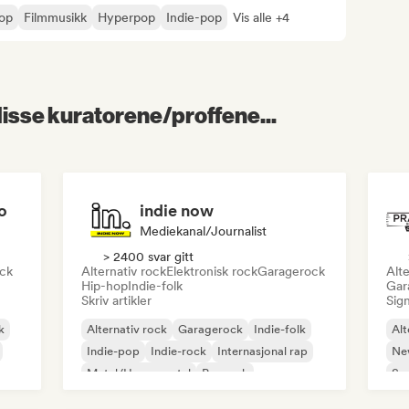
pop
Filmmusikk
Hyperpop
Indie-pop
Vis alle +4
 disse kuratorene/proffene...
o
indie now
Mediekanal/journalist
> 2400 svar gitt
ock
Alternativ rock
Elektronisk rock
Garagerock
Alte
Hip-hop
Indie-folk
Gar
Skriv artikler
Sign
k
Alternativ rock
Garagerock
Indie-folk
Alt
Indie-pop
Indie-rock
Internasjonal rap
Ne
Metal/Heavy metal
Poprock
So