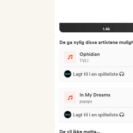
1.4k
De ga nylig disse artistene mulig
Ophidian
TVLI
Lagt til i en spilleliste
In My Dreams
pspsps
Lagt til i en spilleliste
De vil ikke motta...