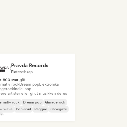
Pravda Records
Plateselskap
> 800 svar gitt
rnativ rock
Dream pop
Elektronika
agerock
Indie-pop
ere artister eller gi ut musikken deres
ernativ rock
Dream pop
Garagerock
w wave
Pop-soul
Reggae
Shoegaze
ul