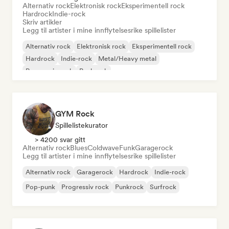
Alternativ rock
Elektronisk rock
Eksperimentell rock
Hardrock
Indie-rock
Skriv artikler
Legg til artister i mine innflytelsesrike spillelister
Alternativ rock
Elektronisk rock
Eksperimentell rock
Hardrock
Indie-rock
Metal/Heavy metal
Progressiv rock
Punkrock
GYM Rock
Spillelistekurator
> 4200 svar gitt
Alternativ rock
Blues
Coldwave
Funk
Garagerock
Legg til artister i mine innflytelsesrike spillelister
Alternativ rock
Garagerock
Hardrock
Indie-rock
Pop-punk
Progressiv rock
Punkrock
Surfrock