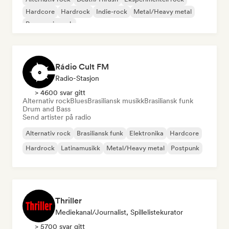
Hardcore
Hardrock
Indie-rock
Metal/Heavy metal
Progressiv rock
Rádio Cult FM
Radio-Stasjon
> 4600 svar gitt
Alternativ rock
Blues
Brasiliansk musikk
Brasiliansk funk
Drum and Bass
Send artister på radio
Alternativ rock
Brasiliansk funk
Elektronika
Hardcore
Hardrock
Latinamusikk
Metal/Heavy metal
Postpunk
Thriller
Mediekanal/journalist, Spillelistekurator
> 5700 svar gitt