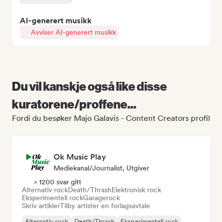
AI-generert musikk
Avviser AI-generert musikk
Du vil kanskje også like disse
kuratorene/proffene...
Fordi du besøker Majo Galavis - Content Creators profil
Ok Music Play
Mediekanal/journalist, Utgiver
> 1200 svar gitt
Alternativ rock
Death/Thrash
Elektronisk rock
Eksperimentell rock
Garagerock
Skriv artikler
Tilby artister en forlagsavtale
Alternativ rock
Death/Thrash
Eksperimentell rock