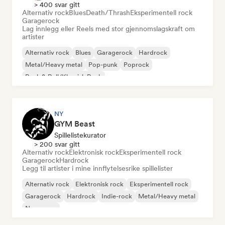
> 400 svar gitt
Alternativ rock
Blues
Death/Thrash
Eksperimentell rock
Garagerock
Lag innlegg eller Reels med stor gjennomslagskraft om
artister
Alternativ rock
Blues
Garagerock
Hardrock
Metal/Heavy metal
Pop-punk
Poprock
Rock & Roll/Klassisk Rock
NY
GYM Beast
Spillelistekurator
> 200 svar gitt
Alternativ rock
Elektronisk rock
Eksperimentell rock
Garagerock
Hardrock
Legg til artister i mine innflytelsesrike spillelister
Alternativ rock
Elektronisk rock
Eksperimentell rock
Garagerock
Hardrock
Indie-rock
Metal/Heavy metal
New wave