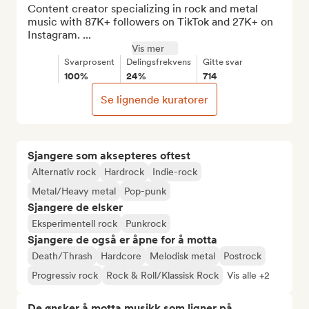
Content creator specializing in rock and metal 
music with 87K+ followers on TikTok and 27K+ on 
Instagram. ...
Vis mer
Svarprosent
Delingsfrekvens
Gitte svar
100%
24%
714
Se lignende kuratorer
Sjangere som aksepteres oftest
Alternativ rock
Hardrock
Indie-rock
Metal/Heavy metal
Pop-punk
Sjangere de elsker
Eksperimentell rock
Punkrock
Sjangere de også er åpne for å motta
Death/Thrash
Hardcore
Melodisk metal
Postrock
Progressiv rock
Rock & Roll/Klassisk Rock
Vis alle +2
De ønsker å motta musikk som ligner på...