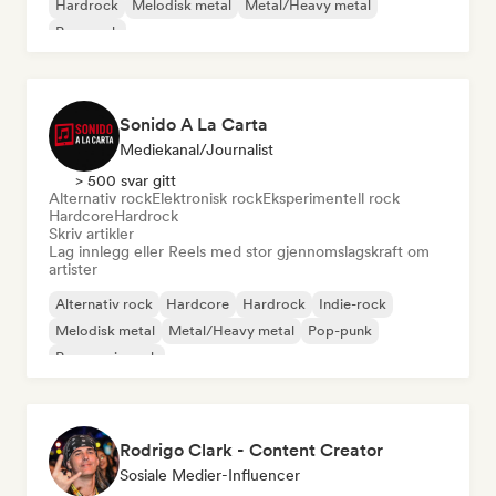
Hardrock
Melodisk metal
Metal/Heavy metal
Pop-punk
Sonido A La Carta
Mediekanal/journalist
> 500 svar gitt
Alternativ rock
Elektronisk rock
Eksperimentell rock
Hardcore
Hardrock
Skriv artikler
Lag innlegg eller Reels med stor gjennomslagskraft om
artister
Alternativ rock
Hardcore
Hardrock
Indie-rock
Melodisk metal
Metal/Heavy metal
Pop-punk
Progressiv rock
Rodrigo Clark - Content Creator
Sosiale Medier-Influencer