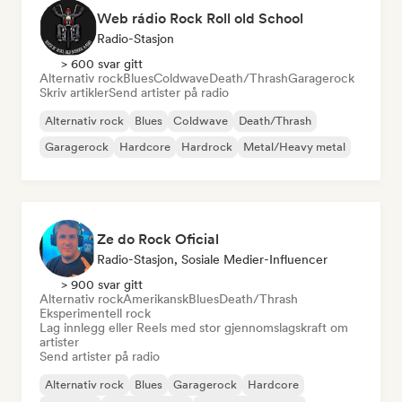
Web rádio Rock Roll old School
Radio-Stasjon
> 600 svar gitt
Alternativ rock
Blues
Coldwave
Death/Thrash
Garagerock
Skriv artikler
Send artister på radio
Alternativ rock
Blues
Coldwave
Death/Thrash
Garagerock
Hardcore
Hardrock
Metal/Heavy metal
Ze do Rock Oficial
Radio-Stasjon, Sosiale Medier-Influencer
> 900 svar gitt
Alternativ rock
Amerikansk
Blues
Death/Thrash
Eksperimentell rock
Lag innlegg eller Reels med stor gjennomslagskraft om
artister
Send artister på radio
Alternativ rock
Blues
Garagerock
Hardcore