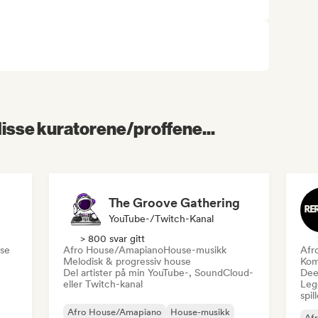
 disse kuratorene/proffene...
The Groove Gathering
YouTube-/Twitch-Kanal
> 800 svar gitt
se
Afro House/Amapiano
House-musikk
Afr
Melodisk & progressiv house
Kom
Del artister på min YouTube-, SoundCloud-
Dee
eller Twitch-kanal
Legg
spil
Afro House/Amapiano
House-musikk
Af