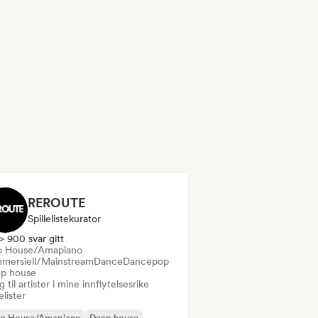
REROUTE
Spillelistekurator
> 900 svar gitt
o House/Amapiano
mersiell/Mainstream
Dance
Dancepop
p house
 til artister i mine innflytelsesrike
lelister
ro House/Amapiano
Deep house