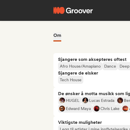
Om
Sjangere som aksepteres oftest
Afro House/Amapiano
Dance
Deep
Sjangere de elsker
Tech House
De ønsker å motta musikk som lig
HUGEL
Lucas Estrada
Ben
Edward Maya
Chris Lake
Viktigste muligheter
Legg til artister i mine innflytelsesrike s