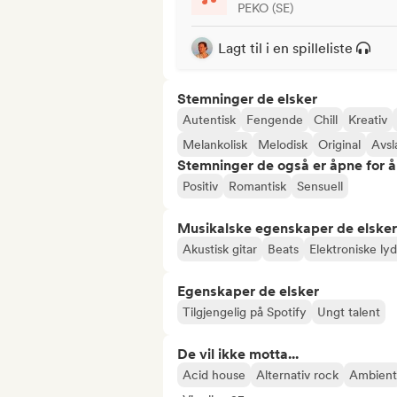
PEKO (SE)
Lagt til i en spilleliste
Stemninger de elsker
Autentisk
Fengende
Chill
Kreativ
Melankolisk
Melodisk
Original
Avs
Stemninger de også er åpne for 
Positiv
Romantisk
Sensuell
Musikalske egenskaper de elsker
Akustisk gitar
Beats
Elektroniske ly
Egenskaper de elsker
Tilgjengelig på Spotify
Ungt talent
De vil ikke motta...
Acid house
Alternativ rock
Ambient