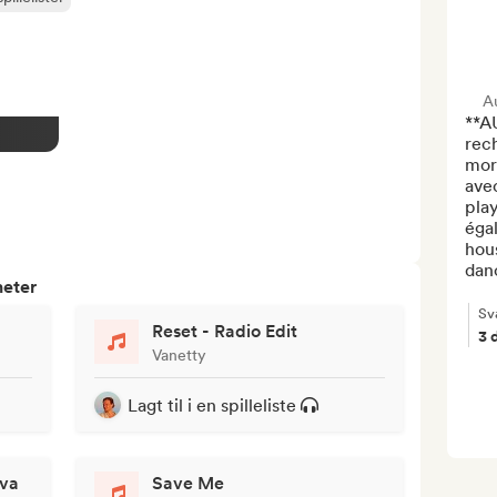
Au
**A
rec
mor
ave
play
éga
hou
danc
heter
Sva
Reset - Radio Edit
3 
Vanetty
Lagt til i en spilleliste
ova
Save Me