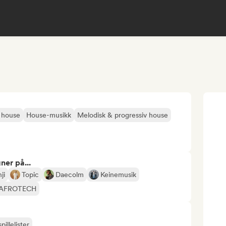
 house
House-musikk
Melodisk & progressiv house
ner på...
ji
Topic
Daecolm
Keinemusik
AFROTECH
pillelister