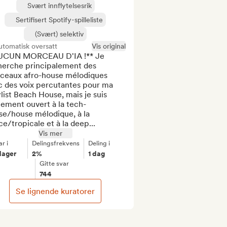
Svært innflytelsesrik
Sertifisert Spotify-spilleliste
(Svært) selektiv
tomatisk oversatt
Vis original
UCUN MORCEAU D'IA !** Je 
herche principalement des 
ceaux afro-house mélodiques 
c des voix percutantes pour ma 
list Beach House, mais je suis 
lement ouvert à la tech-
se/house mélodique, à la 
e/tropicale et à la deep...
Vis mer
r i
Delingsfrekvens
Deling i
dager
2%
1 dag
Gitte svar
744
Se lignende kuratorer