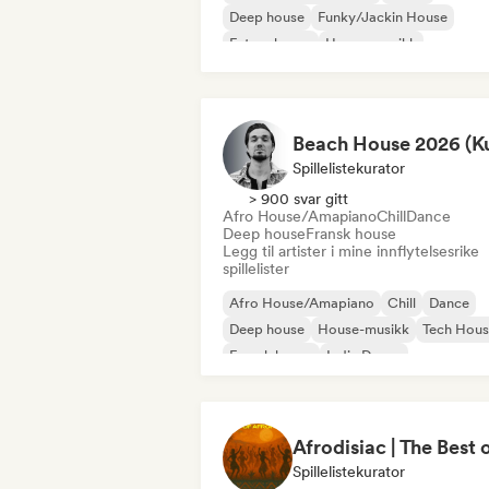
Deep house
Funky/Jackin House
Future house
House-musikk
Melodisk & progressiv house
Tech Hou
Spillelistekurator
> 900 svar gitt
Afro House/Amapiano
Chill
Dance
Deep house
Fransk house
Legg til artister i mine innflytelsesrike
spillelister
Afro House/Amapiano
Chill
Dance
Deep house
House-musikk
Tech Hou
Fransk house
Indie Dance
Spillelistekurator