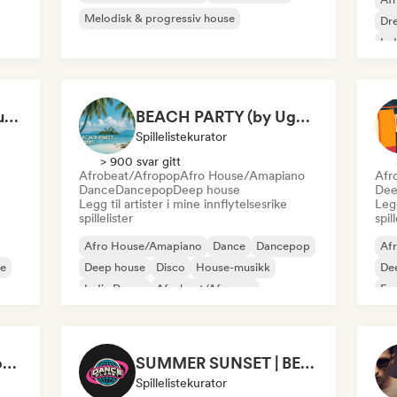
Melodisk & progressiv house
Dr
Ind
se
Or
Beach House 2026 (Kubilay Sen)
BEACH PARTY (by Ugg’A)
Spillelistekurator
> 900 svar gitt
Afrobeat/Afropop
Afro House/Amapiano
Afr
Dance
Dancepop
Deep house
Dee
Legg til artister i mine innflytelsesrike
Legg
spillelister
spil
Afro House/Amapiano
Dance
Dancepop
Af
se
Deep house
Disco
House-musikk
De
Indie Dance
Afrobeat/Afropop
Fu
Ho
Afrodisiac | The Best of Afro House
SUMMER SUNSET | BEACH BAR 2026
Spillelistekurator