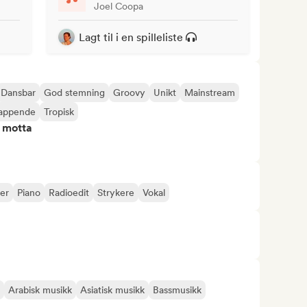
Joel Coopa
Lagt til i en spilleliste
Dansbar
God stemning
Groovy
Unikt
Mainstream
lappende
Tropisk
å motta
der
Piano
Radioedit
Strykere
Vokal
Arabisk musikk
Asiatisk musikk
Bassmusikk