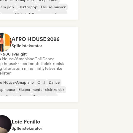
eam pop
Elektropop
House-musikk
ie-pop
Melodisk & progressiv house
ganisk house/Downtempo
AFRO HOUSE 2026
Spillelistekurator
> 900 svar gitt
o House/Amapiano
Chill
Dance
p house
Eksperimentell elektronisk
 til artister i mine innflytelsesrike
lelister
ro House/Amapiano
Chill
Dance
ep house
Eksperimentell elektronisk
nky/Jackin House
Future house
use-musikk
Loic Penillo
Spillelistekurator