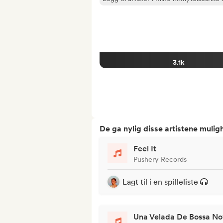
3.1k
De ga nylig disse artistene mulig
Feel It
Pushery Records
Lagt til i en spilleliste
Una Velada De Bossa N