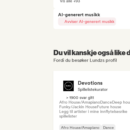
Vis alle +93
AI-generert musikk
Avviser AI-generert musikk
Du vil kanskje også like
Fordi du besøker Lundzs profil
Devotions
Spillelistekurator
> 1900 svar gitt
Afro House/Amapiano
Dance
Deep hou
Funky/Jackin House
Future house
Legg til artister i mine innflytelsesrike
spillelister
Afro House/Amapiano
Dance