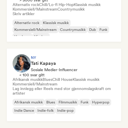
> 3000 svar gitt
Alternativ rock
Chill/Lo-fi Hip-Hop
Klassisk musikk
Kommersiell/Mainstream
Countrymusikk
Skriv artikler
Alternativ rock
Klassisk musikk
Kommersiell/Mainstream
Countrymusikk
Dub
Funk
Hardcore
Hip-hop
NY
Tati Kapaya
Sosiale Medier-Influencer
< 100 svar gitt
Afrikansk musikk
Blues
Chill House
Klassisk musikk
Kommersiell/Mainstream
Lag innlegg eller Reels med stor gjennomslagskraft om
artister
Afrikansk musikk
Blues
Filmmusikk
Funk
Hyperpop
Indie Dance
Indie-folk
Indie-pop