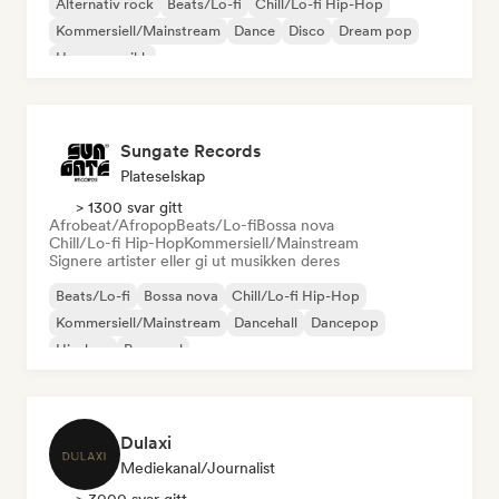
Alternativ rock
Beats/Lo-fi
Chill/Lo-fi Hip-Hop
Kommersiell/Mainstream
Dance
Disco
Dream pop
House-musikk
Sungate Records
Plateselskap
> 1300 svar gitt
Afrobeat/Afropop
Beats/Lo-fi
Bossa nova
Chill/Lo-fi Hip-Hop
Kommersiell/Mainstream
Signere artister eller gi ut musikken deres
Beats/Lo-fi
Bossa nova
Chill/Lo-fi Hip-Hop
Kommersiell/Mainstream
Dancehall
Dancepop
Hip-hop
Pop-soul
Dulaxi
Mediekanal/journalist