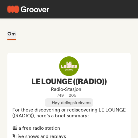
Om
LE LOUNGE ((RADIO))
Radio-Stasjon
749
205
Høy delingsfrekvens
For those discovering or rediscovering LE LOUNGE 
((RADIO)), here’s a brief summary:

📻 a free radio station  

🎙️ live shows and replays  
