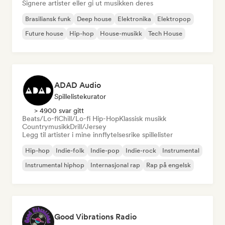
Signere artister eller gi ut musikken deres
Brasiliansk funk
Deep house
Elektronika
Elektropop
Future house
Hip-hop
House-musikk
Tech House
ADAD Audio
Spillelistekurator
> 4900 svar gitt
Beats/Lo-fi
Chill/Lo-fi Hip-Hop
Klassisk musikk
Countrymusikk
Drill/Jersey
Legg til artister i mine innflytelsesrike spillelister
Hip-hop
Indie-folk
Indie-pop
Indie-rock
Instrumental
Instrumental hiphop
Internasjonal rap
Rap på engelsk
Good Vibrations Radio