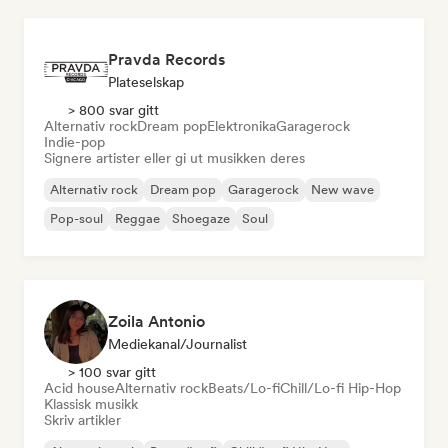
Pravda Records
Plateselskap
> 800 svar gitt
Alternativ rock
Dream pop
Elektronika
Garagerock
Indie-pop
Signere artister eller gi ut musikken deres
Alternativ rock
Dream pop
Garagerock
New wave
Pop-soul
Reggae
Shoegaze
Soul
Zoila Antonio
Mediekanal/journalist
> 100 svar gitt
Acid house
Alternativ rock
Beats/Lo-fi
Chill/Lo-fi Hip-Hop
Klassisk musikk
Skriv artikler