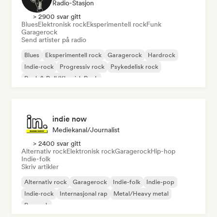
Radio-Stasjon
> 2900 svar gitt
Blues
Elektronisk rock
Eksperimentell rock
Funk
Garagerock
Send artister på radio
Blues
Eksperimentell rock
Garagerock
Hardrock
Indie-rock
Progressiv rock
Psykedelisk rock
Rock & Roll/Klassisk Rock
indie now
Mediekanal/journalist
> 2400 svar gitt
Alternativ rock
Elektronisk rock
Garagerock
Hip-hop
Indie-folk
Skriv artikler
Alternativ rock
Garagerock
Indie-folk
Indie-pop
Indie-rock
Internasjonal rap
Metal/Heavy metal
Poprock