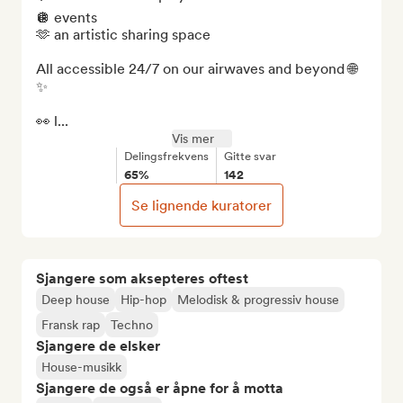
🪩 events  

🫶 an artistic sharing space  

All accessible 24/7 on our airwaves and beyond 🌐
✨

👀 l...
Vis mer
Delingsfrekvens
Gitte svar
65%
142
Se lignende kuratorer
Sjangere som aksepteres oftest
Deep house
Hip-hop
Melodisk & progressiv house
Fransk rap
Techno
Sjangere de elsker
House-musikk
Sjangere de også er åpne for å motta