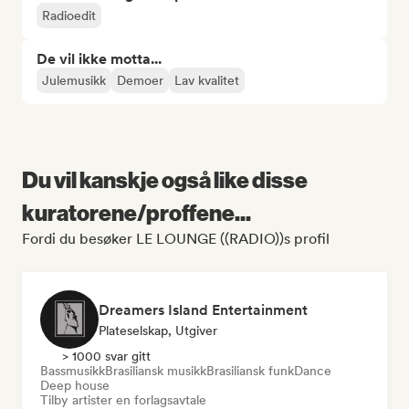
Radioedit
De vil ikke motta...
Julemusikk
Demoer
Lav kvalitet
Du vil kanskje også like disse
kuratorene/proffene...
Fordi du besøker LE LOUNGE ((RADIO))s profil
Dreamers Island Entertainment
Plateselskap, Utgiver
> 1000 svar gitt
Bassmusikk
Brasiliansk musikk
Brasiliansk funk
Dance
Deep house
Tilby artister en forlagsavtale