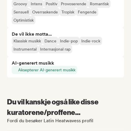
Groovy
Intens
Positiv
Provoserende
Romantisk
Sensuell
Overraskende
Tropisk
Fengende
Optimistisk
De vil ikke motta...
Klassisk musikk
Dance
Indie-pop
Indie-rock
Instrumental
Internasjonal rap
AI-generert musikk
Aksepterer AI-generert musikk
Du vil kanskje også like disse
kuratorene/proffene...
Fordi du besøker Latin Heatwavess profil