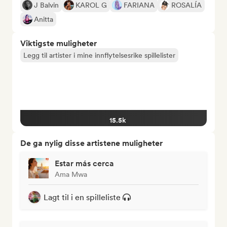
J Balvin
KAROL G
FARIANA
ROSALÍA
Anitta
Viktigste muligheter
Legg til artister i mine innflytelsesrike spillelister
15.5k
De ga nylig disse artistene muligheter
Estar más cerca
Ama Mwa
Lagt til i en spilleliste