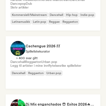
Dancepop
Dub
Skriv artikler
Kommersiell/Mainstream
Dancehall
Hip-hop
Indie-pop
Latinamusikk
Latin pop
Reggae
Reggaeton
Cachengue 2026 💃💃
Spillelistekurator
> 400 svar gitt
Dancehall
Reggaeton
Urban pop
Legg til artister i mine innflytelsesrike spillelister
Dancehall
Reggaeton
Urban pop
Dj Mix enganchados 😎 Exitos 2026🔥🔥🫦