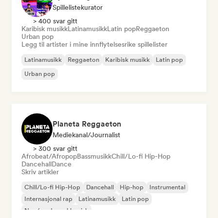
Spillelistekurator
> 400 svar gitt
Karibisk musikk
Latinamusikk
Latin pop
Reggaeton
Urban pop
Legg til artister i mine innflytelsesrike spillelister
Latinamusikk
Reggaeton
Karibisk musikk
Latin pop
Urban pop
Planeta Reggaeton
Mediekanal/journalist
> 300 svar gitt
Afrobeat/Afropop
Bassmusikk
Chill/Lo-fi Hip-Hop
Dancehall
Dance
Skriv artikler
Chill/Lo-fi Hip-Hop
Dancehall
Hip-hop
Instrumental
Internasjonal rap
Latinamusikk
Latin pop
Neo/moderne klassisk