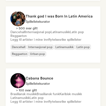
Thank god I was Born In Latin America
Spillelistekurator
> 500 svar gitt
Dancehall
Internasjonal pop
Latinamusikk
Latin pop
Reggaeton
Legg til artister i mine innflytelsesrike spillelister
Dancehall
Internasjonal pop
Latinamusikk
Latin pop
Reggaeton
Urban pop
Cabana Bounce
Spillelistekurator
> 100 svar gitt
Brasiliansk musikk
Brasiliansk funk
Karibisk musikk
Latinamusikk
Latin pop
Legg til artister i mine innflytelsesrike spillelister