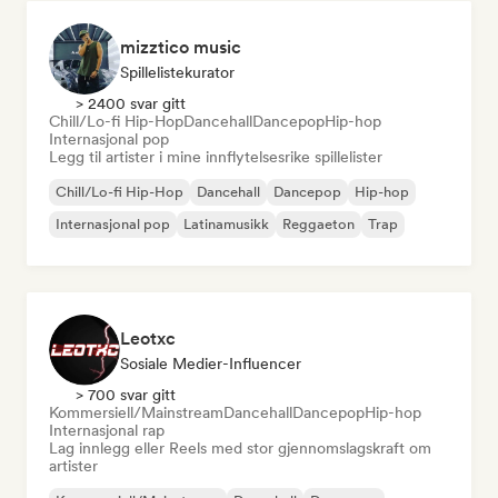
mizztico music
Spillelistekurator
> 2400 svar gitt
Chill/Lo-fi Hip-Hop
Dancehall
Dancepop
Hip-hop
Internasjonal pop
Legg til artister i mine innflytelsesrike spillelister
Chill/Lo-fi Hip-Hop
Dancehall
Dancepop
Hip-hop
Internasjonal pop
Latinamusikk
Reggaeton
Trap
Leotxc
Sosiale Medier-Influencer
> 700 svar gitt
Kommersiell/Mainstream
Dancehall
Dancepop
Hip-hop
Internasjonal rap
Lag innlegg eller Reels med stor gjennomslagskraft om
artister