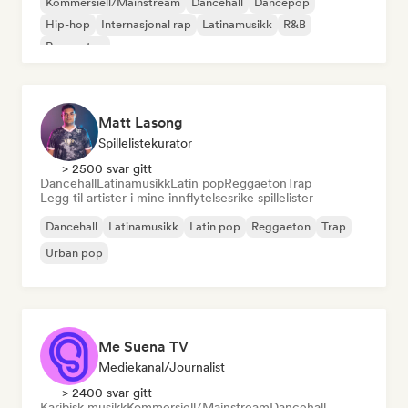
Kommersiell/Mainstream
Dancehall
Dancepop
Hip-hop
Internasjonal rap
Latinamusikk
R&B
Reggaeton
Matt Lasong
Spillelistekurator
> 2500 svar gitt
Dancehall
Latinamusikk
Latin pop
Reggaeton
Trap
Legg til artister i mine innflytelsesrike spillelister
Dancehall
Latinamusikk
Latin pop
Reggaeton
Trap
Urban pop
Me Suena TV
Mediekanal/journalist
> 2400 svar gitt
Karibisk musikk
Kommersiell/Mainstream
Dancehall