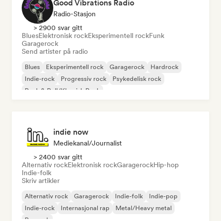
Good Vibrations Radio
Radio-Stasjon
> 2900 svar gitt
Blues
Elektronisk rock
Eksperimentell rock
Funk
Garagerock
Send artister på radio
Blues
Eksperimentell rock
Garagerock
Hardrock
Indie-rock
Progressiv rock
Psykedelisk rock
Rock & Roll/Klassisk Rock
indie now
Mediekanal/journalist
> 2400 svar gitt
Alternativ rock
Elektronisk rock
Garagerock
Hip-hop
Indie-folk
Skriv artikler
Alternativ rock
Garagerock
Indie-folk
Indie-pop
Indie-rock
Internasjonal rap
Metal/Heavy metal
Poprock