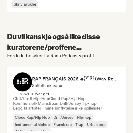
Skriv artikler
Du vil kanskje også like disse
kuratorene/proffene...
Fordi du besøker La Rana Podcasts profil
RAP FRANÇAIS 2026 🔥🇫🇷 (Way Records)
Spillelistekurator
> 5700 svar gitt
Chill/Lo-fi Hip-Hop
Cloud Rap/Hip Hop
Kommersiell/Mainstream
Drill/Jersey
Hip-hop
Legg til artister i mine innflytelsesrike spillelister
Cloud Rap/Hip Hop
Drill/Jersey
Hip-hop
Instrumental hiphop
Fransk rap
Trap
Urban pop
Chill/Lo-fi Hip-Hop