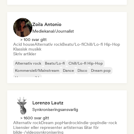
Zoila Antonio
Mediekanal/journalist
> 100 svar gitt
Acid house
Alternativ rock
Beats/Lo-fi
Chill/Lo-fi Hip-Hop
Klassisk musikk
Skriv artikler
Alternativ rock
Beats/Lo-fi
Chill/Lo-fi Hip-Hop
Kommersiell/Mainstream
Dance
Disco
Dream pop
House-musikk
Lorenzo Lautz
Synkroniseringsansvarlig
> 1600 svar gitt
Alternativ rock
Dream pop
Hardrock
Indie-pop
Indie-rock
Lisensier eller representer artisternas låtar för
bilde-/videosynkronisering