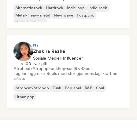
Alternativ rock
Hardrock
Indie-pop
Indie-rock
Metal/Heavy metal
New wave
Postpunk
Psykedelisk rock
NY
Zhakira Razhé
Sosiale Medier-Influencer
< 100 svar gitt
Afrobeat/Afropop
Funk
Pop-soul
R&B
Soul
Lag innlegg eller Reels med stor gjennomslagskraft om
artister
Afrobeat/Afropop
Funk
Pop-soul
R&B
Soul
Urban pop