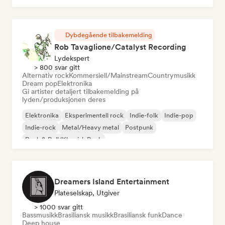
Dybdegående tilbakemelding
Rob Tavaglione/Catalyst Recording
Lydekspert
> 800 svar gitt
Alternativ rock
Kommersiell/Mainstream
Countrymusikk
Dream pop
Elektronika
Gi artister detaljert tilbakemelding på
lyden/produksjonen deres
Elektronika
Eksperimentell rock
Indie-folk
Indie-pop
Indie-rock
Metal/Heavy metal
Postpunk
Rock & Roll/Klassisk Rock
Dreamers Island Entertainment
Plateselskap, Utgiver
> 1000 svar gitt
Bassmusikk
Brasiliansk musikk
Brasiliansk funk
Dance
Deep house