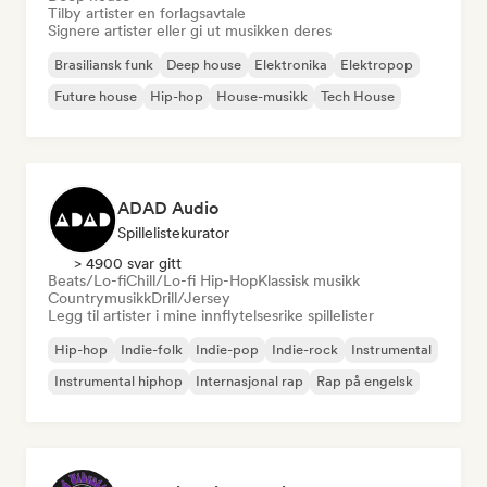
Tilby artister en forlagsavtale
Signere artister eller gi ut musikken deres
Brasiliansk funk
Deep house
Elektronika
Elektropop
Future house
Hip-hop
House-musikk
Tech House
ADAD Audio
Spillelistekurator
> 4900 svar gitt
Beats/Lo-fi
Chill/Lo-fi Hip-Hop
Klassisk musikk
Countrymusikk
Drill/Jersey
Legg til artister i mine innflytelsesrike spillelister
Hip-hop
Indie-folk
Indie-pop
Indie-rock
Instrumental
Instrumental hiphop
Internasjonal rap
Rap på engelsk