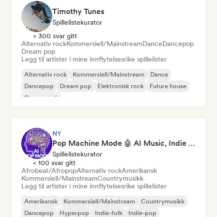
Timothy Tunes
Spillelistekurator
> 300 svar gitt
Alternativ rock
Kommersiell/Mainstream
Dance
Dancepop
Dream pop
Legg til artister i mine innflytelsesrike spillelister
Alternativ rock
Kommersiell/Mainstream
Dance
Dancepop
Dream pop
Elektronisk rock
Future house
Garagerock
NY
Pop Machine Mode 🤖 AI Music, Indie Pop & Dream Pop
Spillelistekurator
< 100 svar gitt
Afrobeat/Afropop
Alternativ rock
Amerikansk
Kommersiell/Mainstream
Countrymusikk
Legg til artister i mine innflytelsesrike spillelister
Amerikansk
Kommersiell/Mainstream
Countrymusikk
Dancepop
Hyperpop
Indie-folk
Indie-pop