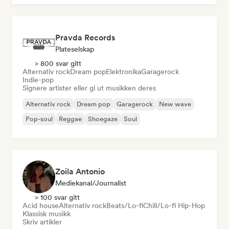
Pravda Records
Plateselskap
> 800 svar gitt
Alternativ rock
Dream pop
Elektronika
Garagerock
Indie-pop
Signere artister eller gi ut musikken deres
Alternativ rock
Dream pop
Garagerock
New wave
Pop-soul
Reggae
Shoegaze
Soul
Zoila Antonio
Mediekanal/journalist
> 100 svar gitt
Acid house
Alternativ rock
Beats/Lo-fi
Chill/Lo-fi Hip-Hop
Klassisk musikk
Skriv artikler