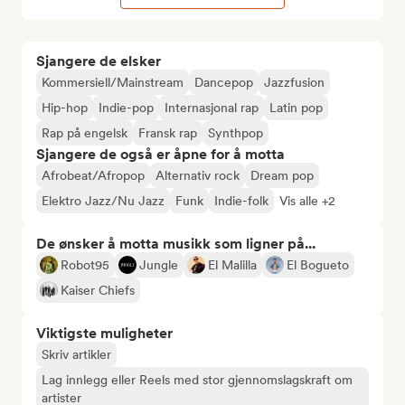
Sjangere de elsker
Kommersiell/Mainstream
Dancepop
Jazzfusion
Hip-hop
Indie-pop
Internasjonal rap
Latin pop
Rap på engelsk
Fransk rap
Synthpop
Sjangere de også er åpne for å motta
Afrobeat/Afropop
Alternativ rock
Dream pop
Elektro Jazz/Nu Jazz
Funk
Indie-folk
Vis alle +2
De ønsker å motta musikk som ligner på...
Robot95
Jungle
El Malilla
El Bogueto
Kaiser Chiefs
Viktigste muligheter
Skriv artikler
Lag innlegg eller Reels med stor gjennomslagskraft om
artister