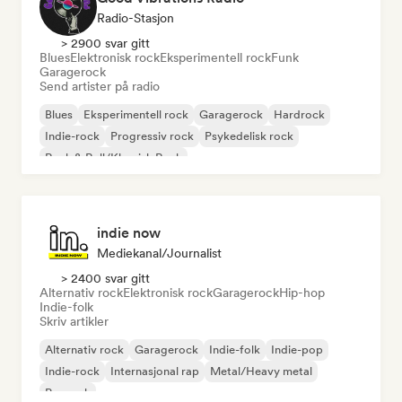
Radio-Stasjon
> 2900 svar gitt
Blues
Elektronisk rock
Eksperimentell rock
Funk
Garagerock
Send artister på radio
Blues
Eksperimentell rock
Garagerock
Hardrock
Indie-rock
Progressiv rock
Psykedelisk rock
Rock & Roll/Klassisk Rock
indie now
Mediekanal/journalist
> 2400 svar gitt
Alternativ rock
Elektronisk rock
Garagerock
Hip-hop
Indie-folk
Skriv artikler
Alternativ rock
Garagerock
Indie-folk
Indie-pop
Indie-rock
Internasjonal rap
Metal/Heavy metal
Poprock