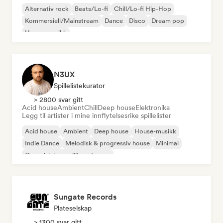
Alternativ rock
Beats/Lo-fi
Chill/Lo-fi Hip-Hop
Kommersiell/Mainstream
Dance
Disco
Dream pop
House-musikk
N3UX
Spillelistekurator
> 2800 svar gitt
Acid house
Ambient
Chill
Deep house
Elektronika
Legg til artister i mine innflytelsesrike spillelister
Acid house
Ambient
Deep house
House-musikk
Indie Dance
Melodisk & progressiv house
Minimal
Organisk house/Downtempo
Sungate Records
Plateselskap
> 1300 svar gitt