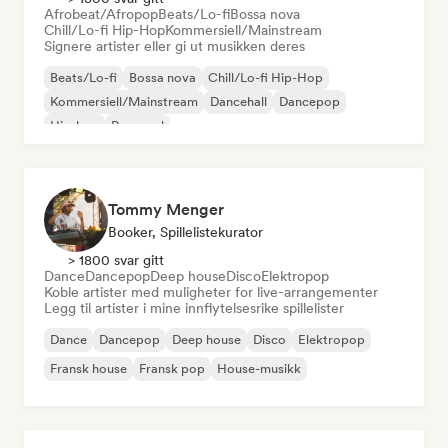
Afrobeat/Afropop
Beats/Lo-fi
Bossa nova
Chill/Lo-fi Hip-Hop
Kommersiell/Mainstream
Signere artister eller gi ut musikken deres
Beats/Lo-fi
Bossa nova
Chill/Lo-fi Hip-Hop
Kommersiell/Mainstream
Dancehall
Dancepop
Hip-hop
Pop-soul
Tommy Menger
Booker, Spillelistekurator
> 1800 svar gitt
Dance
Dancepop
Deep house
Disco
Elektropop
Koble artister med muligheter for live-arrangementer
Legg til artister i mine innflytelsesrike spillelister
Dance
Dancepop
Deep house
Disco
Elektropop
Fransk house
Fransk pop
House-musikk