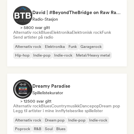
David | #BeyondTheBridge on Raw Radio |
Radio-Stasjon
> 5800 svar gitt
Alternativ rock
Blues
Elektronika
Elektronisk rock
Funk
Send artister på radio
Alternativ rock
Elektronika
Funk
Garagerock
Hip-hop
Indie-pop
Indie-rock
Metal/Heavy metal
Dreamy Paradise
Spillelistekurator
> 12500 svar gitt
Alternativ rock
Blues
Countrymusikk
Dancepop
Dream pop
Legg til artister i mine innflytelsesrike spillelister
Alternativ rock
Dream pop
Indie-pop
Indie-rock
Poprock
R&B
Soul
Blues