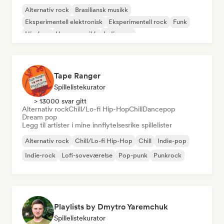
Alternativ rock
Brasiliansk musikk
Eksperimentell elektronisk
Eksperimentell rock
Funk
Hip-hop
House-musikk
Indie-pop
Tape Ranger
Spillelistekurator
> 13000 svar gitt
Alternativ rock
Chill/Lo-fi Hip-Hop
Chill
Dancepop
Dream pop
Legg til artister i mine innflytelsesrike spillelister
Alternativ rock
Chill/Lo-fi Hip-Hop
Chill
Indie-pop
Indie-rock
Lofi-soveværelse
Pop-punk
Punkrock
Playlists by Dmytro Yaremchuk
Spillelistekurator