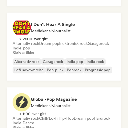
I Don't Hear A Single
Mediekanal/journalist
> 2600 svar gitt
Alternativ rock
Dream pop
Elektronisk rock
Garagerock
Indie-pop
Skriv artikler
Alternativ rock
Garagerock
Indie-pop
Indie-rock
Lofi-soveværelse
Pop-punk
Poprock
Progressiv pop
Global-Pop Magazine
Mediekanal/journalist
> 1100 svar gitt
Alternativ rock
Chill/Lo-fi Hip-Hop
Dream pop
Hardrock
Indie Dance
Skriv artikler