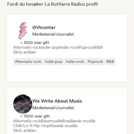
Fordi du besøker La Butifarra Radios profil
@Vtcontar
Mediekanal/journalist
> 3100 svar gitt
Alternativ rock
Indie-pop
Indie-rock
Poprock
R&B
Skriv artikler
Alternativ rock
Indie-pop
Indie-rock
Poprock
R&B
We Write About Music
Mediekanal/journalist
> 7500 svar gitt
Alternativ rock
Bassmusikk
Brasiliansk musikk
Chill/Lo-fi Hip-Hop
Klassisk musikk
Skriv artikler