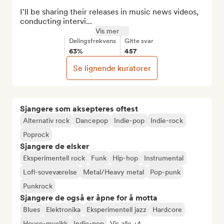
I'll be sharing their releases in music news videos, 
conducting intervi...
Vis mer
Delingsfrekvens
Gitte svar
63%
457
Se lignende kuratorer
Sjangere som aksepteres oftest
Alternativ rock
Dancepop
Indie-pop
Indie-rock
Poprock
Sjangere de elsker
Eksperimentell rock
Funk
Hip-hop
Instrumental
Lofi-soveværelse
Metal/Heavy metal
Pop-punk
Punkrock
Sjangere de også er åpne for å motta
Blues
Elektronika
Eksperimentell jazz
Hardcore
House-musikk
Indie-pop
Vis alle +4