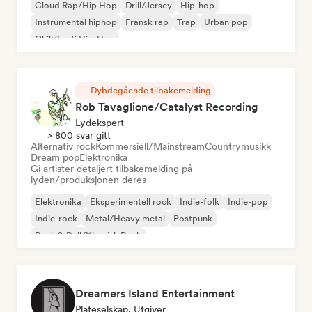
Cloud Rap/Hip Hop
Drill/Jersey
Hip-hop
Instrumental hiphop
Fransk rap
Trap
Urban pop
Chill/Lo-fi Hip-Hop
Dybdegående tilbakemelding
Rob Tavaglione/Catalyst Recording
Lydekspert
> 800 svar gitt
Alternativ rock
Kommersiell/Mainstream
Countrymusikk
Dream pop
Elektronika
Gi artister detaljert tilbakemelding på
lyden/produksjonen deres
Elektronika
Eksperimentell rock
Indie-folk
Indie-pop
Indie-rock
Metal/Heavy metal
Postpunk
Rock & Roll/Klassisk Rock
Dreamers Island Entertainment
Plateselskap, Utgiver