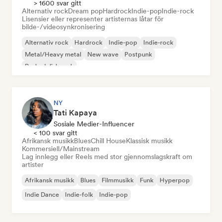
> 1600 svar gitt
Alternativ rock
Dream pop
Hardrock
Indie-pop
Indie-rock
Lisensier eller representer artisternas låtar för
bilde-/videosynkronisering
Alternativ rock
Hardrock
Indie-pop
Indie-rock
Metal/Heavy metal
New wave
Postpunk
Psykedelisk rock
NY
Tati Kapaya
Sosiale Medier-Influencer
< 100 svar gitt
Afrikansk musikk
Blues
Chill House
Klassisk musikk
Kommersiell/Mainstream
Lag innlegg eller Reels med stor gjennomslagskraft om
artister
Afrikansk musikk
Blues
Filmmusikk
Funk
Hyperpop
Indie Dance
Indie-folk
Indie-pop