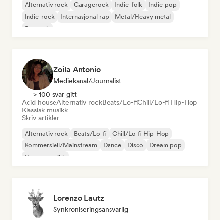
Alternativ rock
Garagerock
Indie-folk
Indie-pop
Indie-rock
Internasjonal rap
Metal/Heavy metal
Poprock
Zoila Antonio
Mediekanal/journalist
> 100 svar gitt
Acid house
Alternativ rock
Beats/Lo-fi
Chill/Lo-fi Hip-Hop
Klassisk musikk
Skriv artikler
Alternativ rock
Beats/Lo-fi
Chill/Lo-fi Hip-Hop
Kommersiell/Mainstream
Dance
Disco
Dream pop
House-musikk
Lorenzo Lautz
Synkroniseringsansvarlig