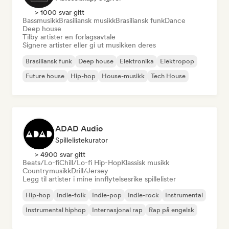
> 1000 svar gitt
Bassmusikk
Brasiliansk musikk
Brasiliansk funk
Dance
Deep house
Tilby artister en forlagsavtale
Signere artister eller gi ut musikken deres
Brasiliansk funk
Deep house
Elektronika
Elektropop
Future house
Hip-hop
House-musikk
Tech House
ADAD Audio
Spillelistekurator
> 4900 svar gitt
Beats/Lo-fi
Chill/Lo-fi Hip-Hop
Klassisk musikk
Countrymusikk
Drill/Jersey
Legg til artister i mine innflytelsesrike spillelister
Hip-hop
Indie-folk
Indie-pop
Indie-rock
Instrumental
Instrumental hiphop
Internasjonal rap
Rap på engelsk