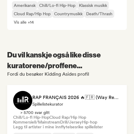
Amerikansk
Chill/Lo-fi Hip-Hop
Klassisk musikk
Cloud Rap/Hip Hop
Countrymusikk
Death/Thrash
Vis alle +14
Du vil kanskje også like disse
kuratorene/proffene...
Fordi du besøker Kidding Asides profil
RAP FRANÇAIS 2026 🔥🇫🇷 (Way Records)
Spillelistekurator
> 5700 svar gitt
Chill/Lo-fi Hip-Hop
Cloud Rap/Hip Hop
Kommersiell/Mainstream
Drill/Jersey
Hip-hop
Legg til artister i mine innflytelsesrike spillelister