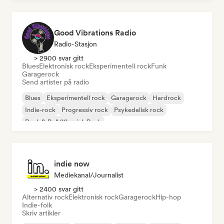
Good Vibrations Radio
Radio-Stasjon
> 2900 svar gitt
Blues
Elektronisk rock
Eksperimentell rock
Funk
Garagerock
Send artister på radio
Blues
Eksperimentell rock
Garagerock
Hardrock
Indie-rock
Progressiv rock
Psykedelisk rock
Rock & Roll/Klassisk Rock
indie now
Mediekanal/journalist
> 2400 svar gitt
Alternativ rock
Elektronisk rock
Garagerock
Hip-hop
Indie-folk
Skriv artikler