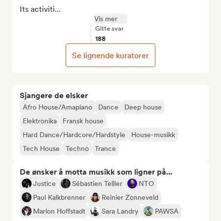
Its activiti...
Vis mer
Gitte svar
188
Se lignende kuratorer
Sjangere de elsker
Afro House/Amapiano
Dance
Deep house
Elektronika
Fransk house
Hard Dance/Hardcore/Hardstyle
House-musikk
Tech House
Techno
Trance
De ønsker å motta musikk som ligner på...
Justice
Sébastien Tellier
NTO
Paul Kalkbrenner
Reinier Zonneveld
Marlon Hoffstadt
Sara Landry
PAWSA