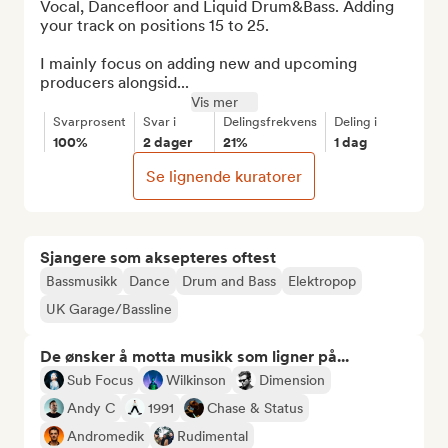
Vocal, Dancefloor and Liquid Drum&Bass. Adding 
your track on positions 15 to 25.

I mainly focus on adding new and upcoming 
producers alongsid...
Vis mer
Svarprosent
Svar i
Delingsfrekvens
Deling i
100%
2 dager
21%
1 dag
Se lignende kuratorer
Sjangere som aksepteres oftest
Bassmusikk
Dance
Drum and Bass
Elektropop
UK Garage/Bassline
De ønsker å motta musikk som ligner på...
Sub Focus
Wilkinson
Dimension
Andy C
1991
Chase & Status
Andromedik
Rudimental