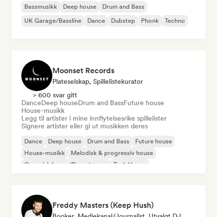
Bassmusikk
Deep house
Drum and Bass
UK Garage/Bassline
Dance
Dubstep
Phonk
Techno
Moonset Records
Plateselskap, Spillelistekurator
> 600 svar gitt
Dance
Deep house
Drum and Bass
Future house
House-musikk
Legg til artister i mine innflytelsesrike spillelister
Signere artister eller gi ut musikken deres
Dance
Deep house
Drum and Bass
Future house
House-musikk
Melodisk & progressiv house
Organisk house/Downtempo
Tech House
Freddy Masters (Keep Hush)
Booker, Mediekanal/journalist, Utvalgt DJ