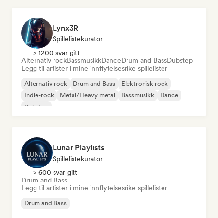
Lynx3R
Spillelistekurator
> 1200 svar gitt
Alternativ rock
Bassmusikk
Dance
Drum and Bass
Dubstep
Legg til artister i mine innflytelsesrike spillelister
Alternativ rock
Drum and Bass
Elektronisk rock
Indie-rock
Metal/Heavy metal
Bassmusikk
Dance
Dubstep
Lunar Playlists
Spillelistekurator
> 600 svar gitt
Drum and Bass
Legg til artister i mine innflytelsesrike spillelister
Drum and Bass