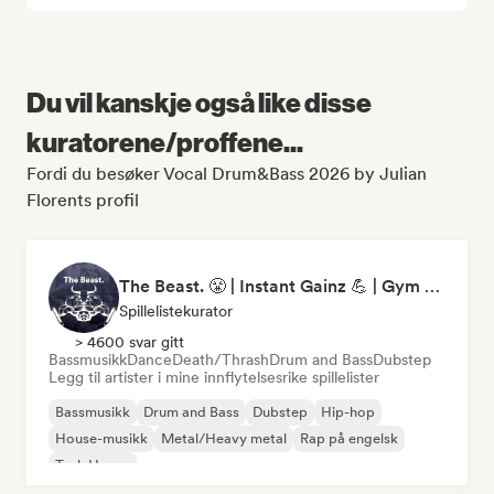
Du vil kanskje også like disse
kuratorene/proffene...
Fordi du besøker Vocal Drum&Bass 2026 by Julian
Florents profil
The Beast. 😤 | Instant Gainz 💪 | Gym Workout & Motivation Music 🏋️
Spillelistekurator
> 4600 svar gitt
Bassmusikk
Dance
Death/Thrash
Drum and Bass
Dubstep
Legg til artister i mine innflytelsesrike spillelister
Bassmusikk
Drum and Bass
Dubstep
Hip-hop
House-musikk
Metal/Heavy metal
Rap på engelsk
Tech House