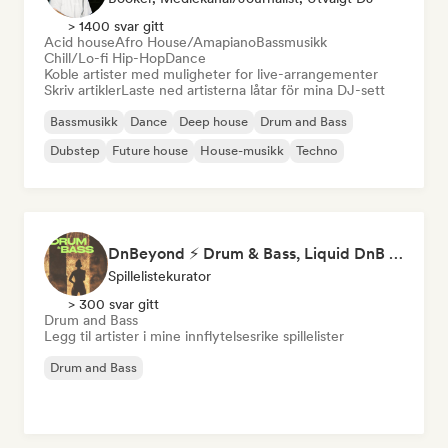
> 1400 svar gitt
Acid house
Afro House/Amapiano
Bassmusikk
Chill/Lo-fi Hip-Hop
Dance
Koble artister med muligheter for live-arrangementer
Skriv artikler
Laste ned artisterna låtar för mina DJ-sett
Bassmusikk
Dance
Deep house
Drum and Bass
Dubstep
Future house
House-musikk
Techno
DnBeyond ⚡ Drum & Bass, Liquid DnB & Jungle
Spillelistekurator
> 300 svar gitt
Drum and Bass
Legg til artister i mine innflytelsesrike spillelister
Drum and Bass