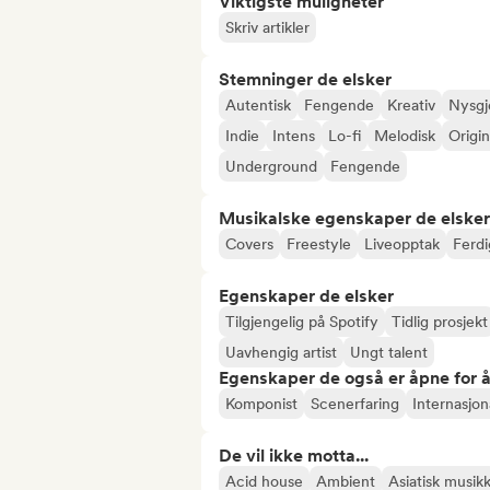
Viktigste muligheter
Skriv artikler
Stemninger de elsker
Autentisk
Fengende
Kreativ
Nysgj
Indie
Intens
Lo-fi
Melodisk
Origin
Underground
Fengende
Musikalske egenskaper de elsker
Covers
Freestyle
Liveopptak
Ferdi
Egenskaper de elsker
Tilgjengelig på Spotify
Tidlig prosjekt
Uavhengig artist
Ungt talent
Egenskaper de også er åpne for 
Komponist
Scenerfaring
Internasjon
De vil ikke motta...
Acid house
Ambient
Asiatisk musik