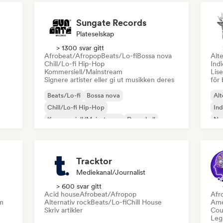
Sungate Records
Plateselskap
> 1300 svar gitt
Afrobeat/Afropop
Beats/Lo-fi
Bossa nova
Alte
Chill/Lo-fi Hip-Hop
Ind
Kommersiell/Mainstream
Lise
Signere artister eller gi ut musikken deres
för 
Beats/Lo-fi
Bossa nova
Alt
Chill/Lo-fi Hip-Hop
Ind
Kommersiell/Mainstream
Dancehall
Ne
Dancepop
Hip-hop
Pop-soul
Tracktor
Mediekanal/journalist
> 600 svar gitt
Acid house
Afrobeat/Afropop
Afr
m
Alternativ rock
Beats/Lo-fi
Chill House
Ame
Skriv artikler
Cou
Legg