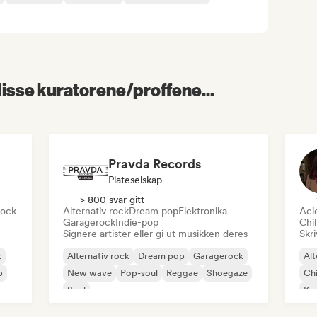
 disse kuratorene/proffene...
Pravda Records
Plateselskap
> 800 svar gitt
rock
Alternativ rock
Dream pop
Elektronika
Aci
Garagerock
Indie-pop
Chi
Signere artister eller gi ut musikken deres
Skri
k
Alternativ rock
Dream pop
Garagerock
Alt
p
New wave
Pop-soul
Reggae
Shoegaze
Chi
Soul
Ko
Dr