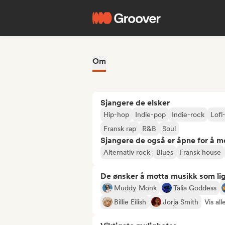
Om
Sjangere de elsker
Hip-hop
Indie-pop
Indie-rock
Lofi
Fransk rap
R&B
Soul
Sjangere de også er åpne for å m
Alternativ rock
Blues
Fransk house
De ønsker å motta musikk som lig
Muddy Monk
Talia Goddess
Billie Eilish
Jorja Smith
Vis all