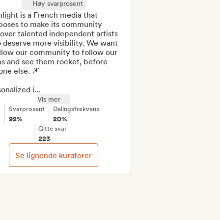
Høy svarprosent
light is a French media that 
poses to make its community 
over talented independent artists 
deserve more visibility. We want 
llow our community to follow our 
s and see them rocket, before 
ne else. 🎆

onalized i...
Vis mer
Svarprosent
Delingsfrekvens
92%
20%
Gitte svar
223
Se lignende kuratorer