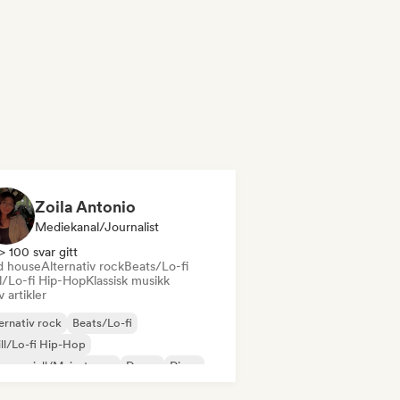
Zoila Antonio
Mediekanal/journalist
> 100 svar gitt
d house
Alternativ rock
Beats/Lo-fi
ll/Lo-fi Hip-Hop
Klassisk musikk
v artikler
ernativ rock
Beats/Lo-fi
ll/Lo-fi Hip-Hop
mmersiell/Mainstream
Dance
Disco
eam pop
House-musikk