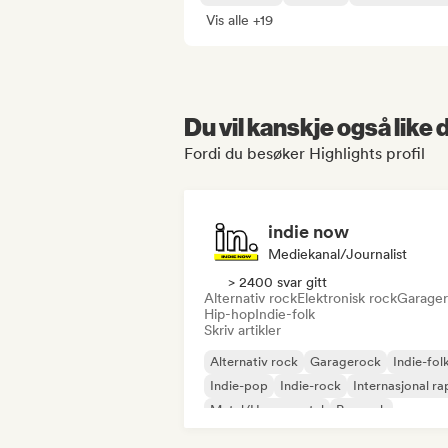
Vis alle +19
Du vil kanskje også like
Fordi du besøker Highlights profil
indie now
Mediekanal/journalist
> 2400 svar gitt
Alternativ rock
Elektronisk rock
Garage
Hip-hop
Indie-folk
Skriv artikler
Alternativ rock
Garagerock
Indie-fol
Indie-pop
Indie-rock
Internasjonal ra
Metal/Heavy metal
Poprock