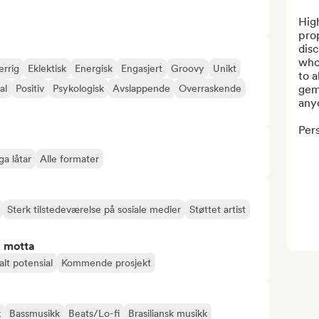
High
pro
disc
who 
errig
Eklektisk
Energisk
Engasjert
Groovy
Unikt
to a
al
Positiv
Psykologisk
Avslappende
Overraskende
gem
anyo
Pers
ga låtar
Alle formater
Sterk tilstedeværelse på sosiale medier
Støttet artist
å motta
alt potensial
Kommende prosjekt
k
Bassmusikk
Beats/Lo-fi
Brasiliansk musikk