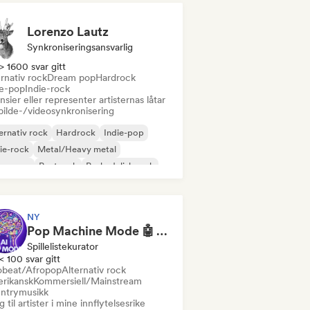
Lorenzo Lautz
Synkroniseringsansvarlig
> 1600 svar gitt
rnativ rock
Dream pop
Hardrock
ie-pop
Indie-rock
nsier eller representer artisternas låtar
bilde-/videosynkronisering
ernativ rock
Hardrock
Indie-pop
ie-rock
Metal/Heavy metal
w wave
Postpunk
Psykedelisk rock
NY
Pop Machine Mode 🤖 AI Music, Indie Pop & Dream Pop
Spillelistekurator
< 100 svar gitt
obeat/Afropop
Alternativ rock
rikansk
Kommersiell/Mainstream
ntrymusikk
 til artister i mine innflytelsesrike