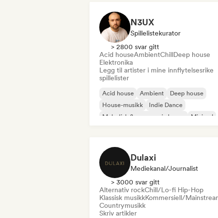
N3UX
Spillelistekurator
> 2800 svar gitt
Acid house
Ambient
Chill
Deep house
Elektronika
Legg til artister i mine innflytelsesrike
spillelister
Acid house
Ambient
Deep house
House-musikk
Indie Dance
Melodisk & progressiv house
Minimal
Organisk house/Downtempo
Dulaxi
Mediekanal/journalist
> 3000 svar gitt
Alternativ rock
Chill/Lo-fi Hip-Hop
Klassisk musikk
Kommersiell/Mainstrea
Countrymusikk
Skriv artikler