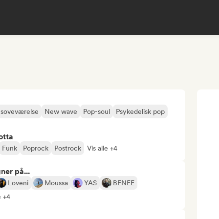
-soveværelse
New wave
Pop-soul
Psykedelisk pop
otta
Funk
Poprock
Postrock
Vis alle +4
ner på...
Loveni
Moussa
YAS
BENEE
e +4