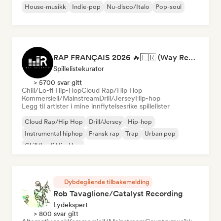
House-musikk
Indie-pop
Nu-disco/Italo
Pop-soul
RAP FRANÇAIS 2026 🔥🇫🇷 (Way Records)
Spillelistekurator
> 5700 svar gitt
Chill/Lo-fi Hip-Hop
Cloud Rap/Hip Hop
Kommersiell/Mainstream
Drill/Jersey
Hip-hop
Legg til artister i mine innflytelsesrike spillelister
Cloud Rap/Hip Hop
Drill/Jersey
Hip-hop
Instrumental hiphop
Fransk rap
Trap
Urban pop
Chill/Lo-fi Hip-Hop
Dybdegående tilbakemelding
Rob Tavaglione/Catalyst Recording
Lydekspert
> 800 svar gitt