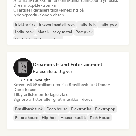
Alternativ rock
Kommersiell/Mainstream
Countrymusikk
Dream pop
Elektronika
Gi artister detaljert tilbakemelding på
lyden/produksjonen deres
Elektronika
Eksperimentell rock
Indie-folk
Indie-pop
Indie-rock
Metal/Heavy metal
Postpunk
Rock & Roll/Klassisk Rock
Dreamers Island Entertainment
Plateselskap, Utgiver
> 1000 svar gitt
Bassmusikk
Brasiliansk musikk
Brasiliansk funk
Dance
Deep house
Tilby artister en forlagsavtale
Signere artister eller gi ut musikken deres
Brasiliansk funk
Deep house
Elektronika
Elektropop
Future house
Hip-hop
House-musikk
Tech House