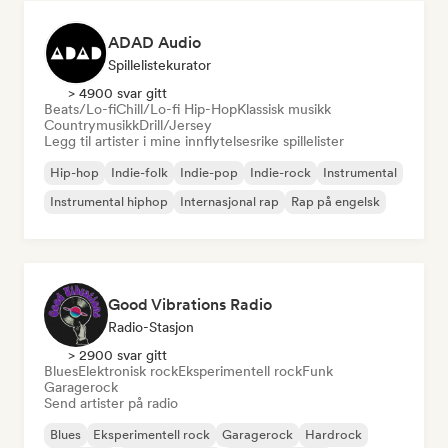
ADAD Audio
Spillelistekurator
> 4900 svar gitt
Beats/Lo-fi
Chill/Lo-fi Hip-Hop
Klassisk musikk
Countrymusikk
Drill/Jersey
Legg til artister i mine innflytelsesrike spillelister
Hip-hop
Indie-folk
Indie-pop
Indie-rock
Instrumental
Instrumental hiphop
Internasjonal rap
Rap på engelsk
Good Vibrations Radio
Radio-Stasjon
> 2900 svar gitt
Blues
Elektronisk rock
Eksperimentell rock
Funk
Garagerock
Send artister på radio
Blues
Eksperimentell rock
Garagerock
Hardrock