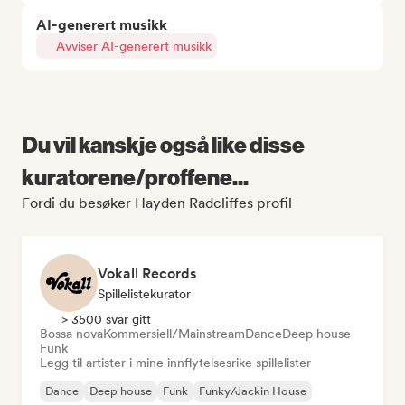
AI-generert musikk
Avviser AI-generert musikk
Du vil kanskje også like disse
kuratorene/proffene...
Fordi du besøker Hayden Radcliffes profil
Vokall Records
Spillelistekurator
> 3500 svar gitt
Bossa nova
Kommersiell/Mainstream
Dance
Deep house
Funk
Legg til artister i mine innflytelsesrike spillelister
Dance
Deep house
Funk
Funky/Jackin House