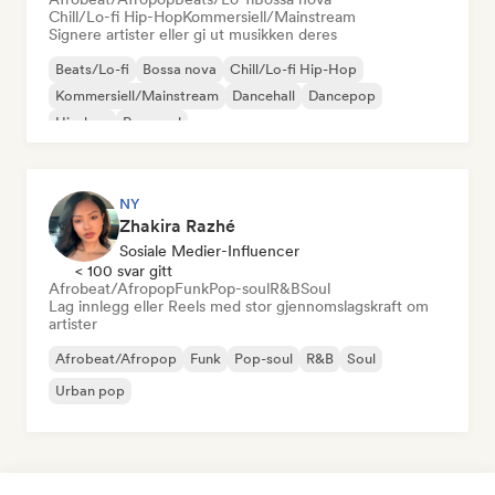
Chill/Lo-fi Hip-Hop
Kommersiell/Mainstream
Signere artister eller gi ut musikken deres
Beats/Lo-fi
Bossa nova
Chill/Lo-fi Hip-Hop
Kommersiell/Mainstream
Dancehall
Dancepop
Hip-hop
Pop-soul
NY
Zhakira Razhé
Sosiale Medier-Influencer
< 100 svar gitt
Afrobeat/Afropop
Funk
Pop-soul
R&B
Soul
Lag innlegg eller Reels med stor gjennomslagskraft om
artister
Afrobeat/Afropop
Funk
Pop-soul
R&B
Soul
Urban pop