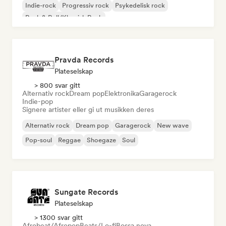
Indie-rock
Progressiv rock
Psykedelisk rock
Rock & Roll/Klassisk Rock
Pravda Records
Plateselskap
> 800 svar gitt
Alternativ rock
Dream pop
Elektronika
Garagerock
Indie-pop
Signere artister eller gi ut musikken deres
Alternativ rock
Dream pop
Garagerock
New wave
Pop-soul
Reggae
Shoegaze
Soul
Sungate Records
Plateselskap
> 1300 svar gitt
Afrobeat/Afropop
Beats/Lo-fi
Bossa nova