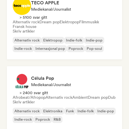
TECO APPLE
Mediekanal/journalist
> 5100 svar gitt
Alternativ rock
Dream pop
Elektropop
Filmmusikk
Fransk house
Skriv artikler
Alternativ rock
Elektropop
Indie-folk
Indie-pop
Indie-rock
Internasjonal pop
Poprock
Pop-soul
Célula Pop
Mediekanal/journalist
> 2400 svar gitt
Afrobeat/Afropop
Alternativ rock
Ambient
Dream pop
Dub
Skriv artikler
Alternativ rock
Elektronika
Funk
Indie-folk
Indie-pop
Indie-rock
Poprock
R&B