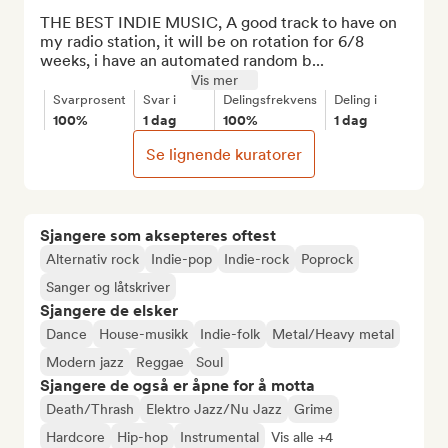
THE BEST INDIE MUSIC, A good track to have on 
my radio station, it will be on rotation for 6/8 
weeks, i have an automated random b...
Vis mer
Svarprosent
Svar i
Delingsfrekvens
Deling i
100%
1 dag
100%
1 dag
Se lignende kuratorer
Sjangere som aksepteres oftest
Alternativ rock
Indie-pop
Indie-rock
Poprock
Sanger og låtskriver
Sjangere de elsker
Dance
House-musikk
Indie-folk
Metal/Heavy metal
Modern jazz
Reggae
Soul
Sjangere de også er åpne for å motta
Death/Thrash
Elektro Jazz/Nu Jazz
Grime
Hardcore
Hip-hop
Instrumental
Vis alle +4