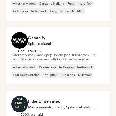
Alternativ rock
Canzone Italiana
Funk
Indie-folk
Indie-pop
Indie-rock
Progressiv rock
R&B
Oceanify
Spillelistekurator
> 7500 svar gitt
Alternativ rock
Dancepop
Dream pop
Drill/Jersey
Funk
Legg til artister i mine innflytelsesrike spillelister
Alternativ rock
Dream pop
Indie-pop
Indie-rock
Lofi-soveværelse
Pop-punk
Punkrock
Surfrock
Indie Underrated
Mediekanal/journalist, Spillelistekurator, Sosiale Medier-Influencer
> 5600 svar gitt