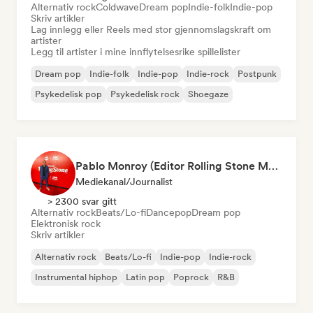
Alternativ rock
Coldwave
Dream pop
Indie-folk
Indie-pop
Skriv artikler
Lag innlegg eller Reels med stor gjennomslagskraft om
artister
Legg til artister i mine innflytelsesrike spillelister
Dream pop
Indie-folk
Indie-pop
Indie-rock
Postpunk
Psykedelisk pop
Psykedelisk rock
Shoegaze
Pablo Monroy (Editor Rolling Stone México)
Mediekanal/journalist
> 2300 svar gitt
Alternativ rock
Beats/Lo-fi
Dancepop
Dream pop
Elektronisk rock
Skriv artikler
Alternativ rock
Beats/Lo-fi
Indie-pop
Indie-rock
Instrumental hiphop
Latin pop
Poprock
R&B