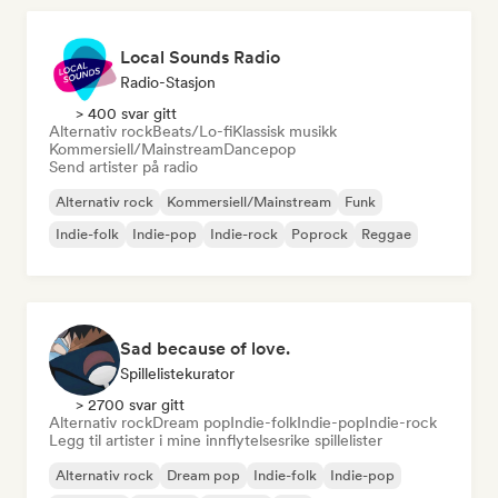
Local Sounds Radio
Radio-Stasjon
> 400 svar gitt
Alternativ rock
Beats/Lo-fi
Klassisk musikk
Kommersiell/Mainstream
Dancepop
Send artister på radio
Alternativ rock
Kommersiell/Mainstream
Funk
Indie-folk
Indie-pop
Indie-rock
Poprock
Reggae
Sad because of love.
Spillelistekurator
> 2700 svar gitt
Alternativ rock
Dream pop
Indie-folk
Indie-pop
Indie-rock
Legg til artister i mine innflytelsesrike spillelister
Alternativ rock
Dream pop
Indie-folk
Indie-pop