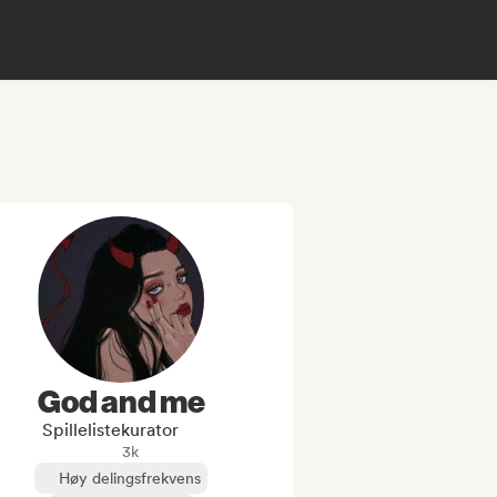
God and me
Spillelistekurator
3k
Høy delingsfrekvens