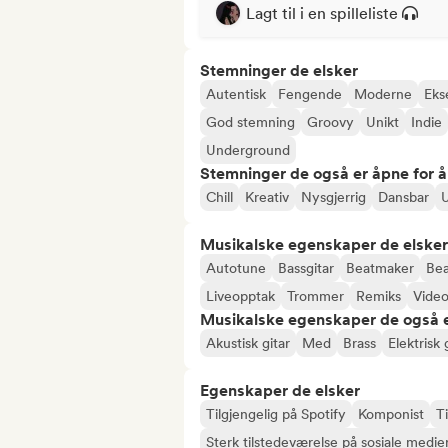
Lagt til i en spilleliste
Stemninger de elsker
Autentisk
Fengende
Moderne
Eks
God stemning
Groovy
Unikt
Indie
Underground
Stemninger de også er åpne for 
Chill
Kreativ
Nysgjerrig
Dansbar
U
Musikalske egenskaper de elsker
Autotune
Bassgitar
Beatmaker
Bea
Liveopptak
Trommer
Remiks
Video
Musikalske egenskaper de også e
Akustisk gitar
Med
Brass
Elektrisk 
Egenskaper de elsker
Tilgjengelig på Spotify
Komponist
Ti
Sterk tilstedeværelse på sosiale medie