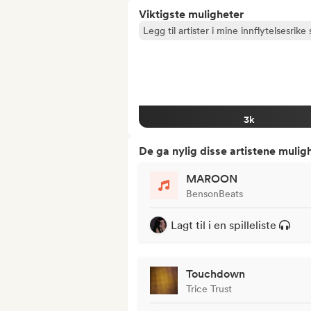
Viktigste muligheter
Legg til artister i mine innflytelsesrike s
3k
De ga nylig disse artistene mulig
MAROON
BensonBeats
Lagt til i en spilleliste
Touchdown
Trice Trust