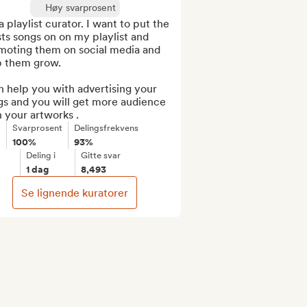
Høy svarprosent
a playlist curator. I want to put the 
sts songs on on my playlist and 
moting them on social media and 
p them grow.

n help you with advertising your 
s and you will get more audience 
 your artworks .
Svarprosent
Delingsfrekvens
100%
93%
Deling i
Gitte svar
1 dag
8,493
Se lignende kuratorer