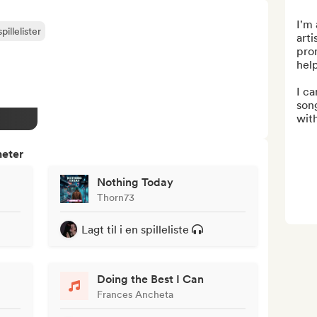
I'm 
pillelister
arti
pro
hel
I ca
song
with
heter
Nothing Today
Thorn73
Lagt til i en spilleliste
Doing the Best I Can
Frances Ancheta