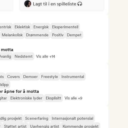
Lagt til i en spilleliste
entrisk
Eklektisk
Energisk
Eksperimentell
Melankolisk
Drømmende
Positiv
Dempet
å motta
vanlig
Nedstemt
Vis alle +14
ts
Covers
Demoer
Freestyle
Instrumental
klipp
r åpne for å motta
gitar
Elektroniske lyder
Eksplisitt
Vis alle +9
dlig prosjekt
Scenerfaring
Internasjonalt potensial
r
Støttet artist
Uavhengig artist
Kommende prosjekt