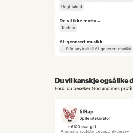
Ungt talent
De vil ikke motta...
Techno
AI-generert musikk
Står nøytralt til AI-generert musikk
Du vil kanskje også like
Fordi du besøker God and mes profil
lilRap
Spillelistekurator
> 6100 svar gitt
Alternativ rock
Dancepop
Drill/Jersey