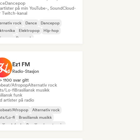
ce
Dancepop
 artister på min YouTube-, SoundCloud-
r Twitch-kanal
ernativ rock
Dance
Dancepop
ktronika
Elektropop
Hip-hop
ie-pop
Poprock
Ez1 FM
Radio-Stasjon
> 1100 svar gitt
obeat/Afropop
Alternativ rock
ts/Lo-fi
Brasiliansk musikk
iliansk funk
 artister på radio
robeat/Afropop
Alternativ rock
ts/Lo-fi
Brasiliansk musikk
siliansk funk
Brasiliansk sertanejo
ncepop
Elektronika