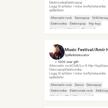
Elektronika
Elektropop
Legg til artister i mine innflytelsesrike
spillelister
Alternativ rock
Dancepop
Drill/Jerse
Elektronika
Elektropop
Hip-hop
Instrumental hiphop
Pop-soul
Spillelistekurator
> 7200 svar gitt
Alternativ rock
Chill/Lo-fi Hip-Hop
Dan
Dancepop
Elektronika
Legg til artister i mine innflytelsesrike
spillelister
Alternativ rock
Dance
Dancepop
Elektronika
Elektronisk rock
Elektro
Hip-hop
Metal/Heavy metal