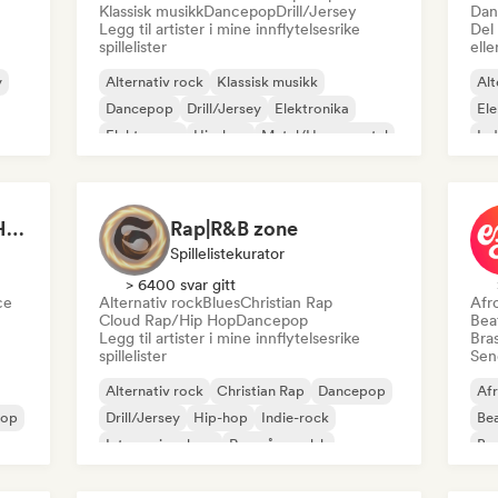
Klassisk musikk
Dancepop
Drill/Jersey
Dan
Legg til artister i mine innflytelsesrike
Del
spillelister
elle
y
Alternativ rock
Klassisk musikk
Alt
Dancepop
Drill/Jersey
Elektronika
Ele
Elektropop
Hip-hop
Metal/Heavy metal
Ind
Music Festival/Amir Hosein
Rap|R&B zone
Spillelistekurator
> 6400 svar gitt
ce
Alternativ rock
Blues
Christian Rap
Afr
Cloud Rap/Hip Hop
Dancepop
Bea
Legg til artister i mine innflytelsesrike
Bras
spillelister
Send
Alternativ rock
Christian Rap
Dancepop
Af
pop
Drill/Jersey
Hip-hop
Indie-rock
Bea
Internasjonal rap
Rap på engelsk
Bra
Da