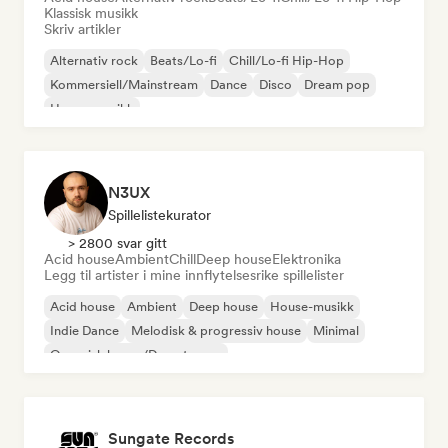
Klassisk musikk
Skriv artikler
Alternativ rock
Beats/Lo-fi
Chill/Lo-fi Hip-Hop
Kommersiell/Mainstream
Dance
Disco
Dream pop
House-musikk
N3UX
Spillelistekurator
> 2800 svar gitt
Acid house
Ambient
Chill
Deep house
Elektronika
Legg til artister i mine innflytelsesrike spillelister
Acid house
Ambient
Deep house
House-musikk
Indie Dance
Melodisk & progressiv house
Minimal
Organisk house/Downtempo
Sungate Records