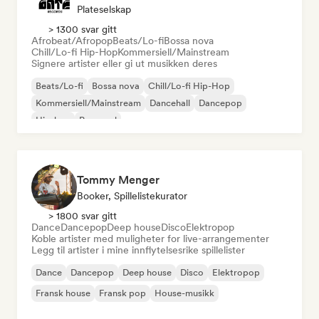
Plateselskap
> 1300 svar gitt
Afrobeat/Afropop
Beats/Lo-fi
Bossa nova
Chill/Lo-fi Hip-Hop
Kommersiell/Mainstream
Signere artister eller gi ut musikken deres
Beats/Lo-fi
Bossa nova
Chill/Lo-fi Hip-Hop
Kommersiell/Mainstream
Dancehall
Dancepop
Hip-hop
Pop-soul
Tommy Menger
Booker, Spillelistekurator
> 1800 svar gitt
Dance
Dancepop
Deep house
Disco
Elektropop
Koble artister med muligheter for live-arrangementer
Legg til artister i mine innflytelsesrike spillelister
Dance
Dancepop
Deep house
Disco
Elektropop
Fransk house
Fransk pop
House-musikk