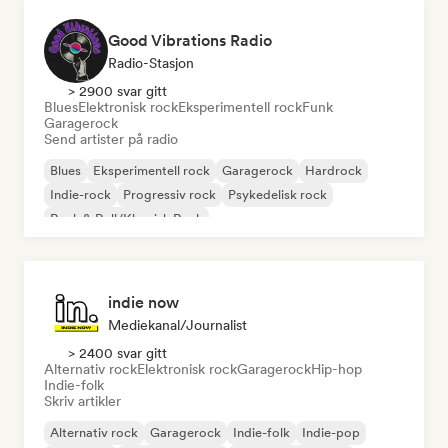
Good Vibrations Radio
Radio-Stasjon
> 2900 svar gitt
Blues
Elektronisk rock
Eksperimentell rock
Funk
Garagerock
Send artister på radio
Blues
Eksperimentell rock
Garagerock
Hardrock
Indie-rock
Progressiv rock
Psykedelisk rock
Rock & Roll/Klassisk Rock
indie now
Mediekanal/journalist
> 2400 svar gitt
Alternativ rock
Elektronisk rock
Garagerock
Hip-hop
Indie-folk
Skriv artikler
Alternativ rock
Garagerock
Indie-folk
Indie-pop