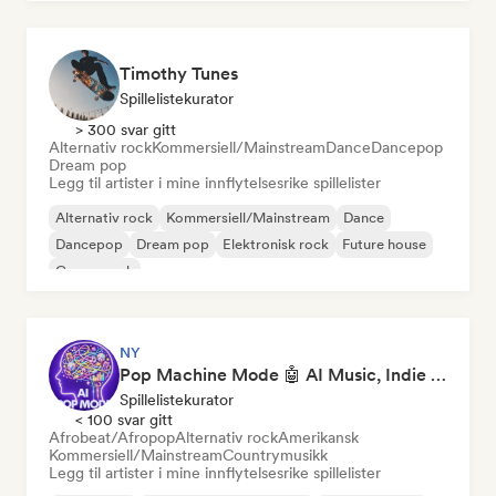
Timothy Tunes
Spillelistekurator
> 300 svar gitt
Alternativ rock
Kommersiell/Mainstream
Dance
Dancepop
Dream pop
Legg til artister i mine innflytelsesrike spillelister
Alternativ rock
Kommersiell/Mainstream
Dance
Dancepop
Dream pop
Elektronisk rock
Future house
Garagerock
NY
Pop Machine Mode 🤖 AI Music, Indie Pop & Dream Pop
Spillelistekurator
< 100 svar gitt
Afrobeat/Afropop
Alternativ rock
Amerikansk
Kommersiell/Mainstream
Countrymusikk
Legg til artister i mine innflytelsesrike spillelister