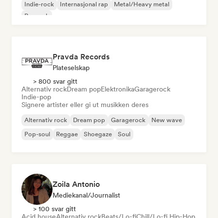
Indie-rock
Internasjonal rap
Metal/Heavy metal
Poprock
Pravda Records
Plateselskap
> 800 svar gitt
Alternativ rock
Dream pop
Elektronika
Garagerock
Indie-pop
Signere artister eller gi ut musikken deres
Alternativ rock
Dream pop
Garagerock
New wave
Pop-soul
Reggae
Shoegaze
Soul
Zoila Antonio
Mediekanal/journalist
> 100 svar gitt
Acid house
Alternativ rock
Beats/Lo-fi
Chill/Lo-fi Hip-Hop