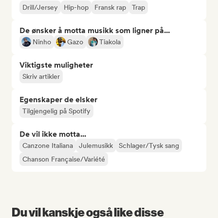
Drill/Jersey
Hip-hop
Fransk rap
Trap
De ønsker å motta musikk som ligner på...
Ninho
Gazo
Tiakola
Viktigste muligheter
Skriv artikler
Egenskaper de elsker
Tilgjengelig på Spotify
De vil ikke motta...
Canzone Italiana
Julemusikk
Schlager/Tysk sang
Chanson Française/Variété
Du vil kanskje også like disse