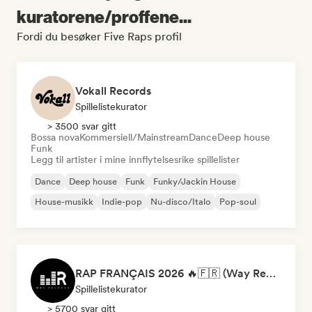
kuratorene/proffene...
Fordi du besøker Five Raps profil
Vokall Records
Spillelistekurator
> 3500 svar gitt
Bossa nova
Kommersiell/Mainstream
Dance
Deep house
Funk
Legg til artister i mine innflytelsesrike spillelister
Dance
Deep house
Funk
Funky/Jackin House
House-musikk
Indie-pop
Nu-disco/Italo
Pop-soul
RAP FRANÇAIS 2026 🔥🇫🇷 (Way Records)
Spillelistekurator
> 5700 svar gitt