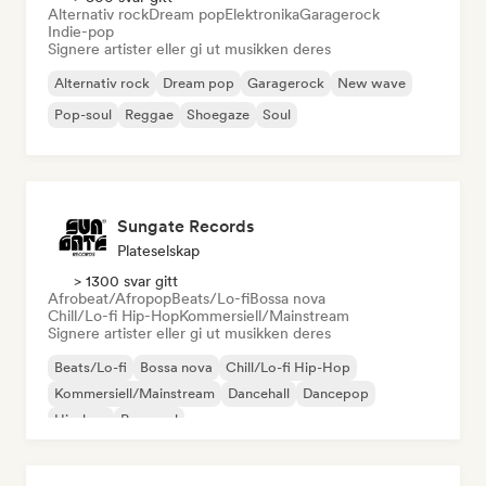
Alternativ rock
Dream pop
Elektronika
Garagerock
Indie-pop
Signere artister eller gi ut musikken deres
Alternativ rock
Dream pop
Garagerock
New wave
Pop-soul
Reggae
Shoegaze
Soul
Sungate Records
Plateselskap
> 1300 svar gitt
Afrobeat/Afropop
Beats/Lo-fi
Bossa nova
Chill/Lo-fi Hip-Hop
Kommersiell/Mainstream
Signere artister eller gi ut musikken deres
Beats/Lo-fi
Bossa nova
Chill/Lo-fi Hip-Hop
Kommersiell/Mainstream
Dancehall
Dancepop
Hip-hop
Pop-soul