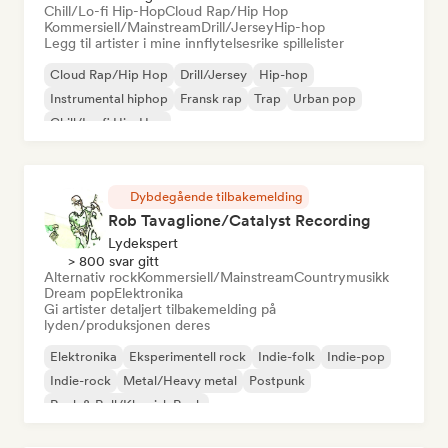
Chill/Lo-fi Hip-Hop
Cloud Rap/Hip Hop
Kommersiell/Mainstream
Drill/Jersey
Hip-hop
Legg til artister i mine innflytelsesrike spillelister
Cloud Rap/Hip Hop
Drill/Jersey
Hip-hop
Instrumental hiphop
Fransk rap
Trap
Urban pop
Chill/Lo-fi Hip-Hop
Dybdegående tilbakemelding
Rob Tavaglione/Catalyst Recording
Lydekspert
> 800 svar gitt
Alternativ rock
Kommersiell/Mainstream
Countrymusikk
Dream pop
Elektronika
Gi artister detaljert tilbakemelding på
lyden/produksjonen deres
Elektronika
Eksperimentell rock
Indie-folk
Indie-pop
Indie-rock
Metal/Heavy metal
Postpunk
Rock & Roll/Klassisk Rock