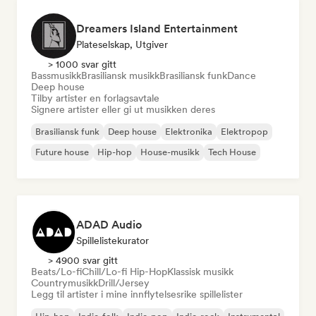
Dreamers Island Entertainment
Plateselskap, Utgiver
> 1000 svar gitt
Bassmusikk
Brasiliansk musikk
Brasiliansk funk
Dance
Deep house
Tilby artister en forlagsavtale
Signere artister eller gi ut musikken deres
Brasiliansk funk
Deep house
Elektronika
Elektropop
Future house
Hip-hop
House-musikk
Tech House
ADAD Audio
Spillelistekurator
> 4900 svar gitt
Beats/Lo-fi
Chill/Lo-fi Hip-Hop
Klassisk musikk
Countrymusikk
Drill/Jersey
Legg til artister i mine innflytelsesrike spillelister