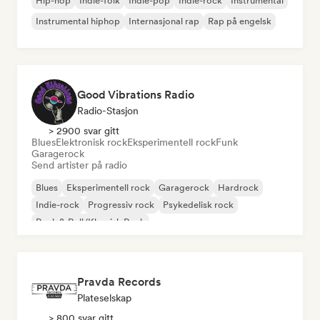
Hip-hop
Indie-folk
Indie-pop
Indie-rock
Instrumental
Instrumental hiphop
Internasjonal rap
Rap på engelsk
Good Vibrations Radio
Radio-Stasjon
> 2900 svar gitt
Blues
Elektronisk rock
Eksperimentell rock
Funk
Garagerock
Send artister på radio
Blues
Eksperimentell rock
Garagerock
Hardrock
Indie-rock
Progressiv rock
Psykedelisk rock
Rock & Roll/Klassisk Rock
Pravda Records
Plateselskap
> 800 svar gitt