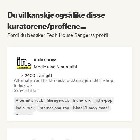
Du vil kanskje også like disse
kuratorene/proffene...
Fordi du besøker Tech House Bangerss profil
indie now
Mediekanal/journalist
> 2400 svar gitt
Alternativ rock
Elektronisk rock
Garagerock
Hip-hop
Indie-folk
Skriv artikler
Alternativ rock
Garagerock
Indie-folk
Indie-pop
Indie-rock
Internasjonal rap
Metal/Heavy metal
Poprock