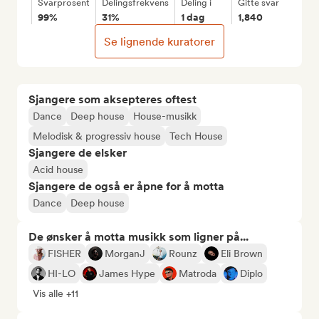
Svarprosent
Delingsfrekvens
Deling i
Gitte svar
99%
31%
1 dag
1,840
Se lignende kuratorer
Sjangere som aksepteres oftest
Dance
Deep house
House-musikk
Melodisk & progressiv house
Tech House
Sjangere de elsker
Acid house
Sjangere de også er åpne for å motta
Dance
Deep house
De ønsker å motta musikk som ligner på...
FISHER
MorganJ
Rounz
Eli Brown
HI-LO
James Hype
Matroda
Diplo
Vis alle +11