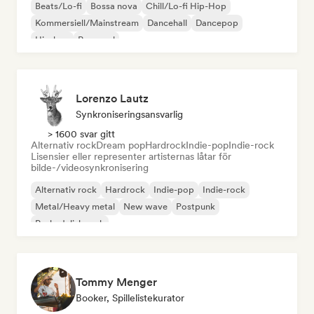
Beats/Lo-fi
Bossa nova
Chill/Lo-fi Hip-Hop
Kommersiell/Mainstream
Dancehall
Dancepop
Hip-hop
Pop-soul
Lorenzo Lautz
Synkroniseringsansvarlig
> 1600 svar gitt
Alternativ rock
Dream pop
Hardrock
Indie-pop
Indie-rock
Lisensier eller representer artisternas låtar för
bilde-/videosynkronisering
Alternativ rock
Hardrock
Indie-pop
Indie-rock
Metal/Heavy metal
New wave
Postpunk
Psykedelisk rock
Tommy Menger
Booker, Spillelistekurator