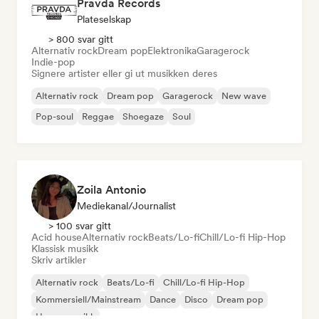
Pravda Records
Plateselskap
> 800 svar gitt
Alternativ rock
Dream pop
Elektronika
Garagerock
Indie-pop
Signere artister eller gi ut musikken deres
Alternativ rock
Dream pop
Garagerock
New wave
Pop-soul
Reggae
Shoegaze
Soul
Zoila Antonio
Mediekanal/journalist
> 100 svar gitt
Acid house
Alternativ rock
Beats/Lo-fi
Chill/Lo-fi Hip-Hop
Klassisk musikk
Skriv artikler
Alternativ rock
Beats/Lo-fi
Chill/Lo-fi Hip-Hop
Kommersiell/Mainstream
Dance
Disco
Dream pop
House-musikk