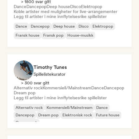
> 1800 svar gitt
Dance
Dancepop
Deep house
Disco
Elektropop
Koble artister med muligheter for live-arrangementer
Legg til artister i mine innflytelsesrike spillelister
Dance
Dancepop
Deep house
Disco
Elektropop
Fransk house
Fransk pop
House-musikk
Timothy Tunes
Spillelistekurator
> 300 svar gitt
Alternativ rock
Kommersiell/Mainstream
Dance
Dancepop
Dream pop
Legg til artister i mine innflytelsesrike spillelister
Alternativ rock
Kommersiell/Mainstream
Dance
Dancepop
Dream pop
Elektronisk rock
Future house
Garagerock