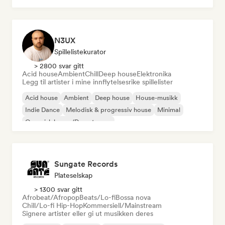
N3UX
Spillelistekurator
> 2800 svar gitt
Acid house
Ambient
Chill
Deep house
Elektronika
Legg til artister i mine innflytelsesrike spillelister
Acid house
Ambient
Deep house
House-musikk
Indie Dance
Melodisk & progressiv house
Minimal
Organisk house/Downtempo
Sungate Records
Plateselskap
> 1300 svar gitt
Afrobeat/Afropop
Beats/Lo-fi
Bossa nova
Chill/Lo-fi Hip-Hop
Kommersiell/Mainstream
Signere artister eller gi ut musikken deres