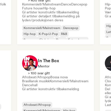
> 400 svar gitt
folk
Kommersiell/Mainstream
Dance
Dancepop
Hip
Future house
Hip-hop
Pop
Gi artister konstruktiv tilbakemelding
Være
Gi artister detaljert tilbakemelding på
Gi a
lyden/produksjonen deres
Hi
Kommersiell/Mainstream
Dancepop
Lat
Hip-hop
K-Pop/J-Pop
R&B
San
Sanger og låtskriver
Dance
Future house
In The Box
Mentor
> 100 svar gitt
Afrobeat/Afropop
Bossa nova
Afr
Brasiliansk musikk
Kommersiell/Mainstream
Clo
Dancehall
Kom
Gi artister konstruktiv tilbakemelding
Del
elle
Gi a
lyd
Afrobeat/Afropop
Last
Kommersiell/Mainstream
Hip-hop