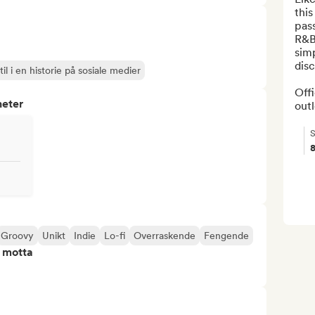
this
pass
R&B
simp
disc
il i en historie på sosiale medier
Offi
heter
outl
S
Groovy
Unikt
Indie
Lo-fi
Overraskende
Fengende
å motta