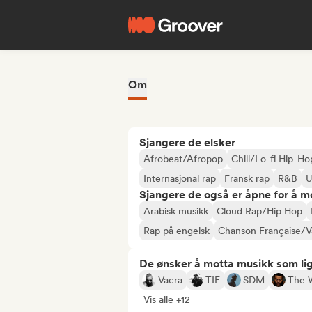
Om
Sjangere de elsker
Afrobeat/Afropop
Chill/Lo-fi Hip-Ho
Internasjonal rap
Fransk rap
R&B
U
Sjangere de også er åpne for å m
Arabisk musikk
Cloud Rap/Hip Hop
Rap på engelsk
Chanson Française/V
De ønsker å motta musikk som lig
Vacra
TIF
SDM
The 
Vis alle +12