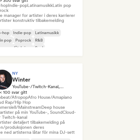
> 300 svar gitt
-hop
Indie-pop
Latinamusikk
Latin pop
rock
 manager for artister i deres karrierer
rtister konstruktiv tilbakemelding
p-hop
Indie-pop
Latinamusikk
in pop
Poprock
R&B
ger og låtskriver
Soul
NY
Winter
YouTube-/Twitch-Kanal, Utvalgt DJ, Lydekspert
< 100 svar gitt
obeat/Afropop
Afro House/Amapiano
ud Rap/Hip Hop
mersiell/Mainstream
Deep house
 artister på min YouTube-, SoundCloud-
r Twitch-kanal
rtister detaljert tilbakemelding på
en/produksjonen deres
e ned artisterna låtar för mina DJ-sett