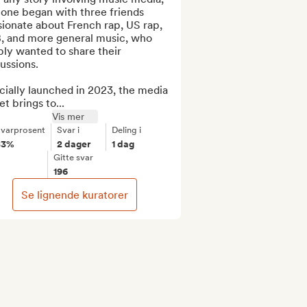
 one began with three friends 
ionate about French rap, US rap, 
, and more general music, who 
ly wanted to share their 
ussions.

cially launched in 2023, the media 
et brings to...
Vis mer
varprosent
Svar i
Deling i
83%
2 dager
1 dag
Gitte svar
196
Se lignende kuratorer