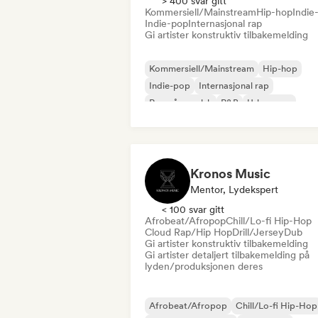
> 400 svar gitt
Kommersiell/Mainstream
Hip-hop
Indie-
Indie-pop
Internasjonal rap
Gi artister konstruktiv tilbakemelding
Kommersiell/Mainstream
Hip-hop
Indie-pop
Internasjonal rap
Rap på engelsk
R&B
Urban pop
Indie-folk
Kronos Music
Mentor, Lydekspert
< 100 svar gitt
Afrobeat/Afropop
Chill/Lo-fi Hip-Hop
Cloud Rap/Hip Hop
Drill/Jersey
Dub
Gi artister konstruktiv tilbakemelding
Gi artister detaljert tilbakemelding på
lyden/produksjonen deres
Afrobeat/Afropop
Chill/Lo-fi Hip-Hop