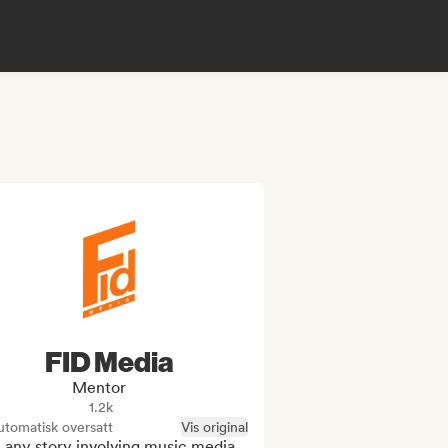
FID Media
Mentor
1.2k
tomatisk oversatt
Vis original
 any story involving music media, 