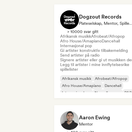
Dogzout Records
Plateselskap, Mentor, Spillelistekurator,
> 10000 svar gitt
Afrikansk musikk
Afrobeat/Afropop
Afro House/Amapiano
Dancehall
Internasjonal pop
Gi artister konstruktiv tilbakemelding
Send artister på radio
Signere artister eller gi ut musikken de
Legg til artister i mine innflytelsesrike
spillelister
Afrikansk musikk
Afrobeat/Afropop
Afro House/Amapiano
Dancehall
Internasjonal rap
Nouvelle scene
R&B
Reggaeton
Aaron Ewing
Mentor