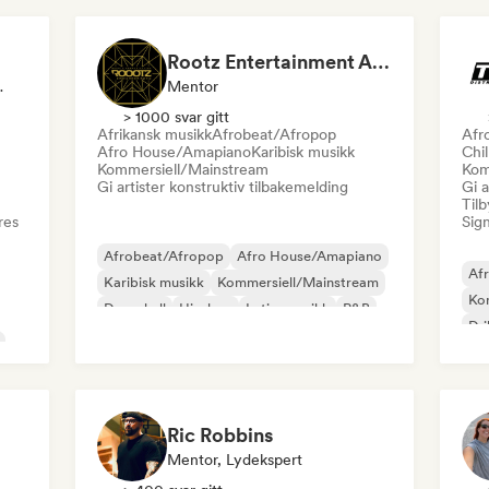
Rootz Entertainment Agency
 Radio-Stasjon
Mentor
> 1000 svar gitt
Afrikansk musikk
Afrobeat/Afropop
Afr
Afro House/Amapiano
Karibisk musikk
Chi
Kommersiell/Mainstream
Kom
Gi artister konstruktiv tilbakemelding
Gi a
Tilb
res
Sign
Afrobeat/Afropop
Afro House/Amapiano
Af
Karibisk musikk
Kommersiell/Mainstream
Ko
Dancehall
Hip-hop
Latinamusikk
R&B
Dri
Hy
Ric Robbins
Mentor, Lydekspert