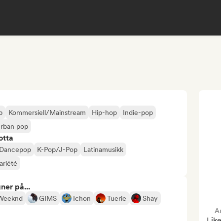
p
Kommersiell/Mainstream
Hip-hop
Indie-pop
rban pop
otta
Dancepop
K-Pop/J-Pop
Latinamusikk
ariété
ner på...
Weeknd
GIMS
Ichon
Tuerie
Shay
Au
Like