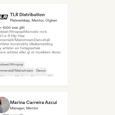
TLR Distribution
Plateselskap, Mentor, Utgiver
> 1000 svar gitt
obeat/Afropop
Alternativ rock
ll/Lo-fi Hip-Hop
mersiell/Mainstream
Dancehall
rtister konstruktiv tilbakemelding
y artister en forlagsavtale
ere artister eller gi ut musikken deres
robeat/Afropop
mmersiell/Mainstream
Dance
ll/Jersey
Hip-hop
House-musikk
perpop
Poprock
Marina Carreira Azcui
Manager, Mentor