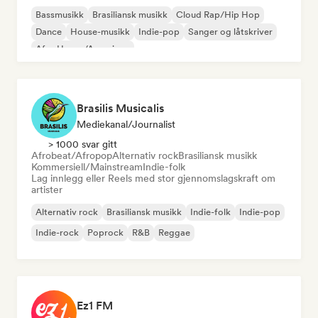
Bassmusikk
Brasiliansk musikk
Cloud Rap/Hip Hop
Dance
House-musikk
Indie-pop
Sanger og låtskriver
Afro House/Amapiano
Brasilis Musicalis
Mediekanal/journalist
> 1000 svar gitt
Afrobeat/Afropop
Alternativ rock
Brasiliansk musikk
Kommersiell/Mainstream
Indie-folk
Lag innlegg eller Reels med stor gjennomslagskraft om
artister
Alternativ rock
Brasiliansk musikk
Indie-folk
Indie-pop
Indie-rock
Poprock
R&B
Reggae
Ez1 FM