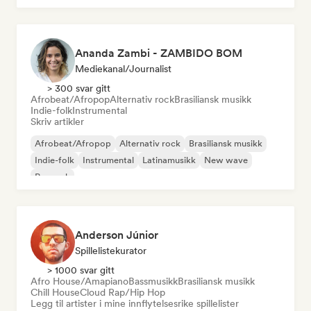
Ananda Zambi - ZAMBIDO BOM
Mediekanal/journalist
> 300 svar gitt
Afrobeat/Afropop
Alternativ rock
Brasiliansk musikk
Indie-folk
Instrumental
Skriv artikler
Afrobeat/Afropop
Alternativ rock
Brasiliansk musikk
Indie-folk
Instrumental
Latinamusikk
New wave
Poprock
Anderson Júnior
Spillelistekurator
> 1000 svar gitt
Afro House/Amapiano
Bassmusikk
Brasiliansk musikk
Chill House
Cloud Rap/Hip Hop
Legg til artister i mine innflytelsesrike spillelister