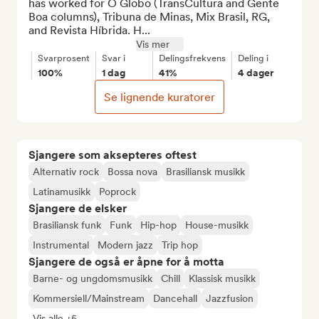
has worked for O Globo (TransCultura and Gente 
Boa columns), Tribuna de Minas, Mix Brasil, RG, 
and Revista Híbrida. H...
Vis mer
Svarprosent
Svar i
Delingsfrekvens
Deling i
100%
1 dag
41%
4 dager
Se lignende kuratorer
Sjangere som aksepteres oftest
Alternativ rock
Bossa nova
Brasiliansk musikk
Latinamusikk
Poprock
Sjangere de elsker
Brasiliansk funk
Funk
Hip-hop
House-musikk
Instrumental
Modern jazz
Trip hop
Sjangere de også er åpne for å motta
Barne- og ungdomsmusikk
Chill
Klassisk musikk
Kommersiell/Mainstream
Dancehall
Jazzfusion
Vis alle +5