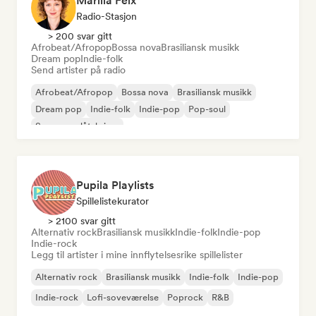
Marília Feix
Radio-Stasjon
> 200 svar gitt
Afrobeat/Afropop
Bossa nova
Brasiliansk musikk
Dream pop
Indie-folk
Send artister på radio
Afrobeat/Afropop
Bossa nova
Brasiliansk musikk
Dream pop
Indie-folk
Indie-pop
Pop-soul
Sanger og låtskriver
Pupila Playlists
Spillelistekurator
> 2100 svar gitt
Alternativ rock
Brasiliansk musikk
Indie-folk
Indie-pop
Indie-rock
Legg til artister i mine innflytelsesrike spillelister
Alternativ rock
Brasiliansk musikk
Indie-folk
Indie-pop
Indie-rock
Lofi-soveværelse
Poprock
R&B