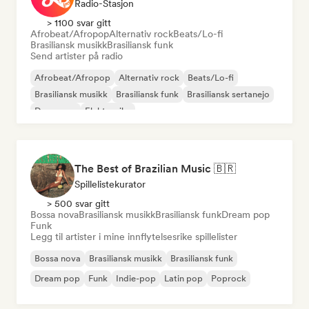
Radio-Stasjon
> 1100 svar gitt
Afrobeat/Afropop
Alternativ rock
Beats/Lo-fi
Brasiliansk musikk
Brasiliansk funk
Send artister på radio
Afrobeat/Afropop
Alternativ rock
Beats/Lo-fi
Brasiliansk musikk
Brasiliansk funk
Brasiliansk sertanejo
Dancepop
Elektronika
The Best of Brazilian Music 🇧🇷
Spillelistekurator
> 500 svar gitt
Bossa nova
Brasiliansk musikk
Brasiliansk funk
Dream pop
Funk
Legg til artister i mine innflytelsesrike spillelister
Bossa nova
Brasiliansk musikk
Brasiliansk funk
Dream pop
Funk
Indie-pop
Latin pop
Poprock