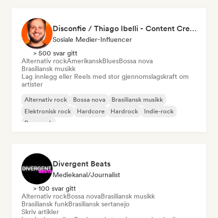
Disconfie / Thiago Ibelli - Content Creator
Sosiale Medier-Influencer
> 500 svar gitt
Alternativ rock
Amerikansk
Blues
Bossa nova
Brasiliansk musikk
Lag innlegg eller Reels med stor gjennomslagskraft om
artister
Alternativ rock
Bossa nova
Brasiliansk musikk
Elektronisk rock
Hardcore
Hardrock
Indie-rock
Pop-punk
Divergent Beats
Mediekanal/journalist
> 100 svar gitt
Alternativ rock
Bossa nova
Brasiliansk musikk
Brasiliansk funk
Brasiliansk sertanejo
Skriv artikler