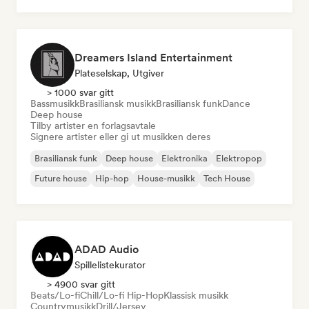
Dreamers Island Entertainment
Plateselskap, Utgiver
> 1000 svar gitt
Bassmusikk
Brasiliansk musikk
Brasiliansk funk
Dance
Deep house
Tilby artister en forlagsavtale
Signere artister eller gi ut musikken deres
Brasiliansk funk
Deep house
Elektronika
Elektropop
Future house
Hip-hop
House-musikk
Tech House
ADAD Audio
Spillelistekurator
> 4900 svar gitt
Beats/Lo-fi
Chill/Lo-fi Hip-Hop
Klassisk musikk
Countrymusikk
Drill/Jersey