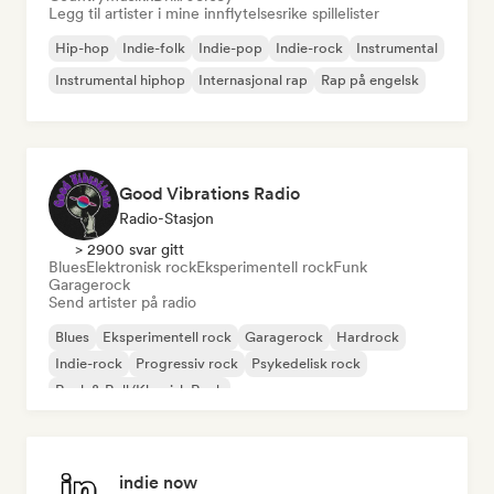
Legg til artister i mine innflytelsesrike spillelister
Hip-hop
Indie-folk
Indie-pop
Indie-rock
Instrumental
Instrumental hiphop
Internasjonal rap
Rap på engelsk
Good Vibrations Radio
Radio-Stasjon
> 2900 svar gitt
Blues
Elektronisk rock
Eksperimentell rock
Funk
Garagerock
Send artister på radio
Blues
Eksperimentell rock
Garagerock
Hardrock
Indie-rock
Progressiv rock
Psykedelisk rock
Rock & Roll/Klassisk Rock
indie now