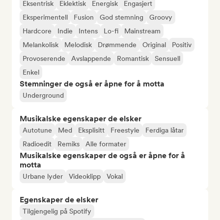
Eksentrisk
Eklektisk
Energisk
Engasjert
Eksperimentell
Fusion
God stemning
Groovy
Hardcore
Indie
Intens
Lo-fi
Mainstream
Melankolisk
Melodisk
Drømmende
Original
Positiv
Provoserende
Avslappende
Romantisk
Sensuell
Enkel
Stemninger de også er åpne for å motta
Underground
Musikalske egenskaper de elsker
Autotune
Med
Eksplisitt
Freestyle
Ferdiga låtar
Radioedit
Remiks
Alle formater
Musikalske egenskaper de også er åpne for å
motta
Urbane lyder
Videoklipp
Vokal
Egenskaper de elsker
Tilgjengelig på Spotify