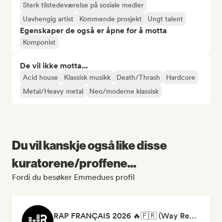
Sterk tilstedeværelse på sosiale medier
Uavhengig artist
Kommende prosjekt
Ungt talent
Egenskaper de også er åpne for å motta
Komponist
De vil ikke motta...
Acid house
Klassisk musikk
Death/Thrash
Hardcore
Metal/Heavy metal
Neo/moderne klassisk
Du vil kanskje også like disse
kuratorene/proffene...
Fordi du besøker Emmedues profil
RAP FRANÇAIS 2026 🔥🇫🇷 (Way Records)