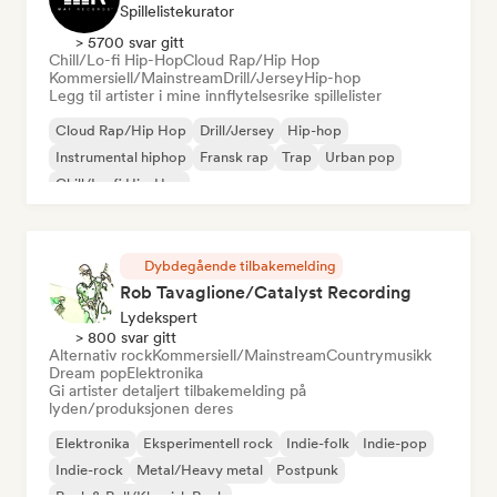
Spillelistekurator
> 5700 svar gitt
Chill/Lo-fi Hip-Hop
Cloud Rap/Hip Hop
Kommersiell/Mainstream
Drill/Jersey
Hip-hop
Legg til artister i mine innflytelsesrike spillelister
Cloud Rap/Hip Hop
Drill/Jersey
Hip-hop
Instrumental hiphop
Fransk rap
Trap
Urban pop
Chill/Lo-fi Hip-Hop
Dybdegående tilbakemelding
Rob Tavaglione/Catalyst Recording
Lydekspert
> 800 svar gitt
Alternativ rock
Kommersiell/Mainstream
Countrymusikk
Dream pop
Elektronika
Gi artister detaljert tilbakemelding på
lyden/produksjonen deres
Elektronika
Eksperimentell rock
Indie-folk
Indie-pop
Indie-rock
Metal/Heavy metal
Postpunk
Rock & Roll/Klassisk Rock