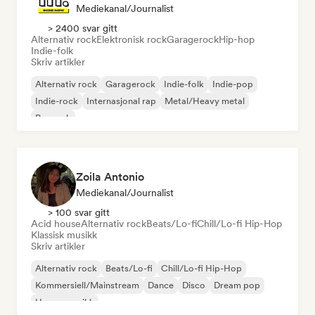
Mediekanal/journalist
> 2400 svar gitt
Alternativ rock
Elektronisk rock
Garagerock
Hip-hop
Indie-folk
Skriv artikler
Alternativ rock
Garagerock
Indie-folk
Indie-pop
Indie-rock
Internasjonal rap
Metal/Heavy metal
Poprock
Zoila Antonio
Mediekanal/journalist
> 100 svar gitt
Acid house
Alternativ rock
Beats/Lo-fi
Chill/Lo-fi Hip-Hop
Klassisk musikk
Skriv artikler
Alternativ rock
Beats/Lo-fi
Chill/Lo-fi Hip-Hop
Kommersiell/Mainstream
Dance
Disco
Dream pop
House-musikk