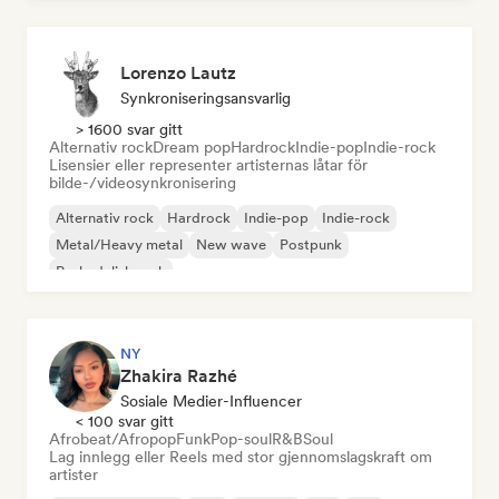
Lorenzo Lautz
Synkroniseringsansvarlig
> 1600 svar gitt
Alternativ rock
Dream pop
Hardrock
Indie-pop
Indie-rock
Lisensier eller representer artisternas låtar för
bilde-/videosynkronisering
Alternativ rock
Hardrock
Indie-pop
Indie-rock
Metal/Heavy metal
New wave
Postpunk
Psykedelisk rock
NY
Zhakira Razhé
Sosiale Medier-Influencer
< 100 svar gitt
Afrobeat/Afropop
Funk
Pop-soul
R&B
Soul
Lag innlegg eller Reels med stor gjennomslagskraft om
artister