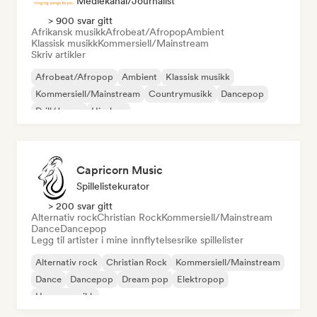
Mediekanal/journalist
> 900 svar gitt
Afrikansk musikk
Afrobeat/Afropop
Ambient
Klassisk musikk
Kommersiell/Mainstream
Skriv artikler
Afrobeat/Afropop
Ambient
Klassisk musikk
Kommersiell/Mainstream
Countrymusikk
Dancepop
Drill/Jersey
Hip-hop
Capricorn Music
Spillelistekurator
> 200 svar gitt
Alternativ rock
Christian Rock
Kommersiell/Mainstream
Dance
Dancepop
Legg til artister i mine innflytelsesrike spillelister
Alternativ rock
Christian Rock
Kommersiell/Mainstream
Dance
Dancepop
Dream pop
Elektropop
House-musikk