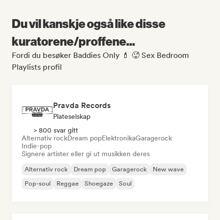
Du vil kanskje også like disse
kuratorene/proffene...
Fordi du besøker Baddies Only 💄 🥵 Sex Bedroom
Playlists profil
Pravda Records
Plateselskap
> 800 svar gitt
Alternativ rock
Dream pop
Elektronika
Garagerock
Indie-pop
Signere artister eller gi ut musikken deres
Alternativ rock
Dream pop
Garagerock
New wave
Pop-soul
Reggae
Shoegaze
Soul