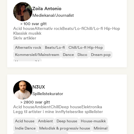
Zoila Antonio
Mediekanal/journalist
> 100 svar gitt
Acid house
Alternativ rock
Beats/Lo-fi
Chill/Lo-fi Hip-Hop
Klassisk musikk
Skriv artikler
Alternativ rock
Beats/Lo-fi
Chill/Lo-fi Hip-Hop
Kommersiell/Mainstream
Dance
Disco
Dream pop
House-musikk
N3UX
Spillelistekurator
> 2800 svar gitt
Acid house
Ambient
Chill
Deep house
Elektronika
Legg til artister i mine innflytelsesrike spillelister
Acid house
Ambient
Deep house
House-musikk
Indie Dance
Melodisk & progressiv house
Minimal