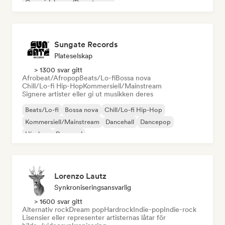
Organisk house/Downtempo
Sungate Records
Plateselskap
> 1300 svar gitt
Afrobeat/Afropop
Beats/Lo-fi
Bossa nova
Chill/Lo-fi Hip-Hop
Kommersiell/Mainstream
Signere artister eller gi ut musikken deres
Beats/Lo-fi
Bossa nova
Chill/Lo-fi Hip-Hop
Kommersiell/Mainstream
Dancehall
Dancepop
Hip-hop
Pop-soul
Lorenzo Lautz
Synkroniseringsansvarlig
> 1600 svar gitt
Alternativ rock
Dream pop
Hardrock
Indie-pop
Indie-rock
Lisensier eller representer artisternas låtar för