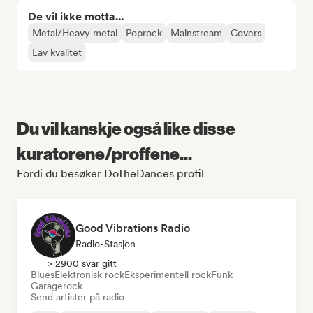
De vil ikke motta...
Metal/Heavy metal
Poprock
Mainstream
Covers
Lav kvalitet
Du vil kanskje også like disse
kuratorene/proffene...
Fordi du besøker DoTheDances profil
Good Vibrations Radio
Radio-Stasjon
> 2900 svar gitt
Blues
Elektronisk rock
Eksperimentell rock
Funk
Garagerock
Send artister på radio