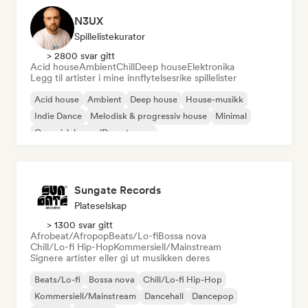
N3UX
Spillelistekurator
> 2800 svar gitt
Acid house
Ambient
Chill
Deep house
Elektronika
Legg til artister i mine innflytelsesrike spillelister
Acid house
Ambient
Deep house
House-musikk
Indie Dance
Melodisk & progressiv house
Minimal
Organisk house/Downtempo
Sungate Records
Plateselskap
> 1300 svar gitt
Afrobeat/Afropop
Beats/Lo-fi
Bossa nova
Chill/Lo-fi Hip-Hop
Kommersiell/Mainstream
Signere artister eller gi ut musikken deres
Beats/Lo-fi
Bossa nova
Chill/Lo-fi Hip-Hop
Kommersiell/Mainstream
Dancehall
Dancepop