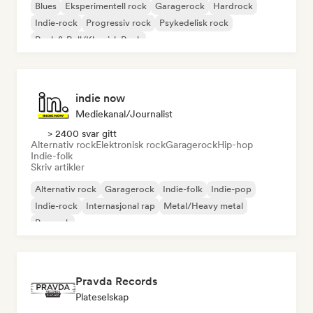
Blues
Eksperimentell rock
Garagerock
Hardrock
Indie-rock
Progressiv rock
Psykedelisk rock
Rock & Roll/Klassisk Rock
indie now
Mediekanal/journalist
> 2400 svar gitt
Alternativ rock
Elektronisk rock
Garagerock
Hip-hop
Indie-folk
Skriv artikler
Alternativ rock
Garagerock
Indie-folk
Indie-pop
Indie-rock
Internasjonal rap
Metal/Heavy metal
Poprock
Pravda Records
Plateselskap