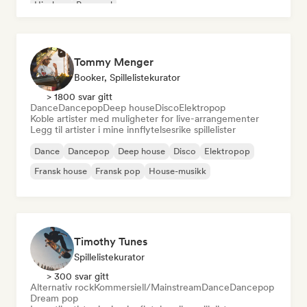
Hip-hop
Pop-soul
Tommy Menger
Booker, Spillelistekurator
> 1800 svar gitt
Dance
Dancepop
Deep house
Disco
Elektropop
Koble artister med muligheter for live-arrangementer
Legg til artister i mine innflytelsesrike spillelister
Dance
Dancepop
Deep house
Disco
Elektropop
Fransk house
Fransk pop
House-musikk
Timothy Tunes
Spillelistekurator
> 300 svar gitt
Alternativ rock
Kommersiell/Mainstream
Dance
Dancepop
Dream pop