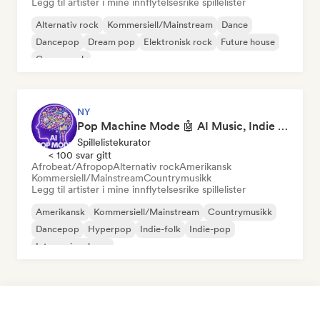
Legg til artister i mine innflytelsesrike spillelister
Alternativ rock
Kommersiell/Mainstream
Dance
Dancepop
Dream pop
Elektronisk rock
Future house
Garagerock
NY
Pop Machine Mode 🤖 AI Music, Indie Pop & Dream Pop
Spillelistekurator
< 100 svar gitt
Afrobeat/Afropop
Alternativ rock
Amerikansk
Kommersiell/Mainstream
Countrymusikk
Legg til artister i mine innflytelsesrike spillelister
Amerikansk
Kommersiell/Mainstream
Countrymusikk
Dancepop
Hyperpop
Indie-folk
Indie-pop
Internasjonal pop