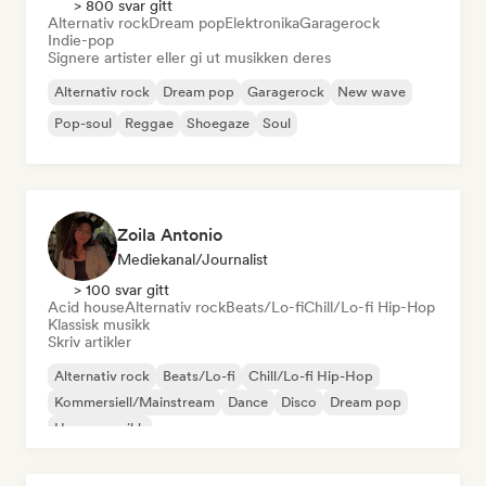
> 800 svar gitt
Alternativ rock
Dream pop
Elektronika
Garagerock
Indie-pop
Signere artister eller gi ut musikken deres
Alternativ rock
Dream pop
Garagerock
New wave
Pop-soul
Reggae
Shoegaze
Soul
Zoila Antonio
Mediekanal/journalist
> 100 svar gitt
Acid house
Alternativ rock
Beats/Lo-fi
Chill/Lo-fi Hip-Hop
Klassisk musikk
Skriv artikler
Alternativ rock
Beats/Lo-fi
Chill/Lo-fi Hip-Hop
Kommersiell/Mainstream
Dance
Disco
Dream pop
House-musikk