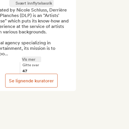
Svært innflytelsesrik
ted by Nicole Schluss, Derrière 
Planches (DLP) is an "Artists' 
se" which puts its know-how and 
rience at the service of artists 
m various backgrounds.

al agency specializing in 
rtainment, its mission is to 
o...
Vis mer
Gitte svar
47
Se lignende kuratorer