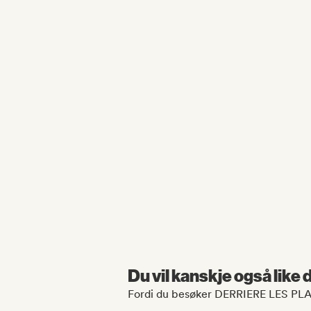
Du vil kanskje også like
Fordi du besøker DERRIERE LES PL