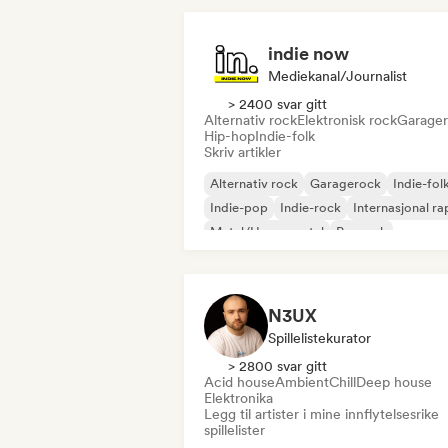
indie now
Mediekanal/journalist
> 2400 svar gitt
Alternativ rock
Elektronisk rock
Garage
Hip-hop
Indie-folk
Skriv artikler
Alternativ rock
Garagerock
Indie-fol
Indie-pop
Indie-rock
Internasjonal ra
Metal/Heavy metal
Poprock
N3UX
Spillelistekurator
> 2800 svar gitt
Acid house
Ambient
Chill
Deep house
Elektronika
Legg til artister i mine innflytelsesrike
spillelister