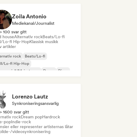
Zoila Antonio
Mediekanal/journalist
> 100 svar gitt
d house
Alternativ rock
Beats/Lo-fi
ll/Lo-fi Hip-Hop
Klassisk musikk
v artikler
ernativ rock
Beats/Lo-fi
ll/Lo-fi Hip-Hop
mmersiell/Mainstream
Dance
Disco
eam pop
House-musikk
Lorenzo Lautz
Synkroniseringsansvarlig
> 1600 svar gitt
rnativ rock
Dream pop
Hardrock
ie-pop
Indie-rock
nsier eller representer artisternas låtar
bilde-/videosynkronisering