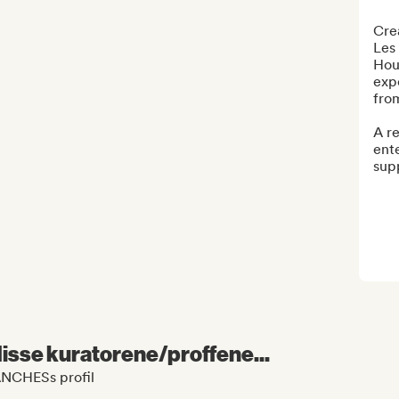
Crea
Les 
Hou
expe
fro
A re
ente
supp
 disse kuratorene/proffene...
ANCHESs profil