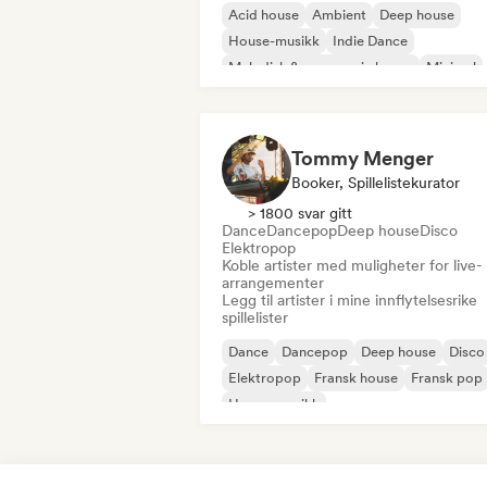
Acid house
Ambient
Deep house
House-musikk
Indie Dance
Melodisk & progressiv house
Minimal
Organisk house/Downtempo
Tommy Menger
Booker, Spillelistekurator
> 1800 svar gitt
Dance
Dancepop
Deep house
Disco
Elektropop
Koble artister med muligheter for live-
arrangementer
Legg til artister i mine innflytelsesrike
spillelister
Dance
Dancepop
Deep house
Disco
Elektropop
Fransk house
Fransk pop
House-musikk