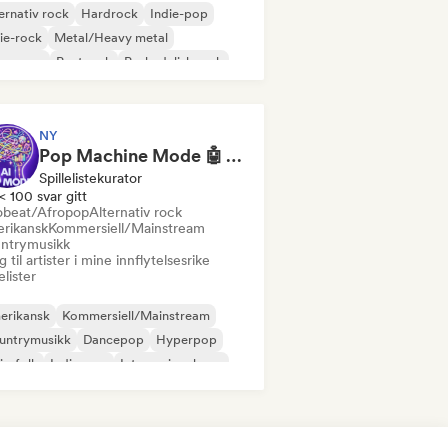
ernativ rock
Hardrock
Indie-pop
ie-rock
Metal/Heavy metal
w wave
Postpunk
Psykedelisk rock
NY
Pop Machine Mode 🤖 AI Music, Indie Pop & Dream Pop
Spillelistekurator
< 100 svar gitt
obeat/Afropop
Alternativ rock
rikansk
Kommersiell/Mainstream
ntrymusikk
 til artister i mine innflytelsesrike
lelister
erikansk
Kommersiell/Mainstream
untrymusikk
Dancepop
Hyperpop
ie-folk
Indie-pop
Internasjonal pop