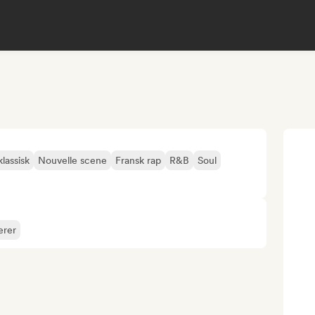
assisk
Nouvelle scene
Fransk rap
R&B
Soul
erer