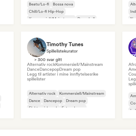
Beats/Lo-fi
Bossa nova
Alt
Chill/Lo-fi Hip-Hop
Ind
Kommersiell/Mainstream
Dancehall
Ne
Dancepop
Hip-hop
Pop-soul
Timothy Tunes
Spillelistekurator
> 300 svar gitt
Alternativ rock
Kommersiell/Mainstream
Afr
Dance
Dancepop
Dream pop
Ame
Legg til artister i mine innflytelsesrike
Cou
spillelister
Legg
spil
Alternativ rock
Kommersiell/Mainstream
Am
Dance
Dancepop
Dream pop
Co
Elektronisk rock
Future house
Ind
Garagerock