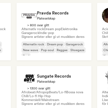
Pravda Records
Plateselskap
> 800 svar gitt
rock
Alternativ rock
Dream pop
Elektronika
Aci
Garagerock
Indie-pop
Chi
Signere artister eller gi ut musikken deres
Skri
k
Alternativ rock
Dream pop
Garagerock
Alt
p
New wave
Pop-soul
Reggae
Shoegaze
Chi
Soul
Ko
Dr
Sungate Records
Plateselskap
> 1300 svar gitt
Afrobeat/Afropop
Beats/Lo-fi
Bossa nova
Alte
Chill/Lo-fi Hip-Hop
Ind
Kommersiell/Mainstream
Lise
Signere artister eller gi ut musikken deres
för 