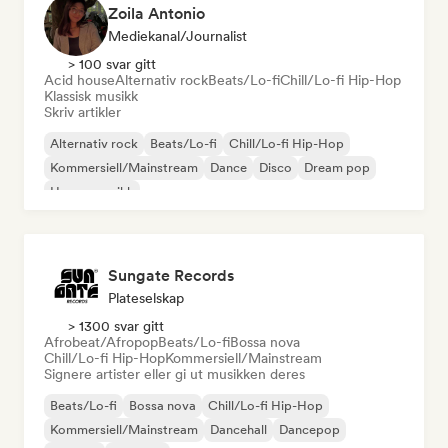
Zoila Antonio
Mediekanal/journalist
> 100 svar gitt
Acid house
Alternativ rock
Beats/Lo-fi
Chill/Lo-fi Hip-Hop
Klassisk musikk
Skriv artikler
Alternativ rock
Beats/Lo-fi
Chill/Lo-fi Hip-Hop
Kommersiell/Mainstream
Dance
Disco
Dream pop
House-musikk
Sungate Records
Plateselskap
> 1300 svar gitt
Afrobeat/Afropop
Beats/Lo-fi
Bossa nova
Chill/Lo-fi Hip-Hop
Kommersiell/Mainstream
Signere artister eller gi ut musikken deres
Beats/Lo-fi
Bossa nova
Chill/Lo-fi Hip-Hop
Kommersiell/Mainstream
Dancehall
Dancepop