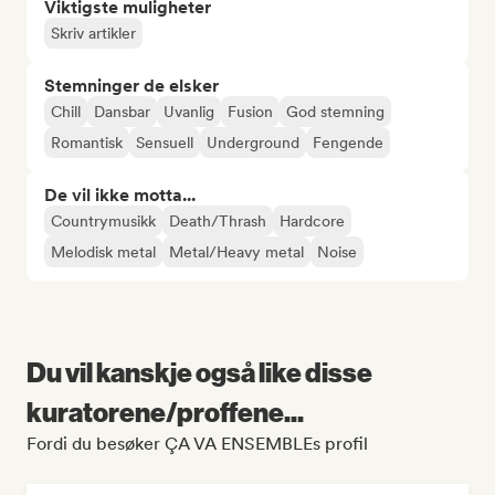
Viktigste muligheter
Skriv artikler
Stemninger de elsker
Chill
Dansbar
Uvanlig
Fusion
God stemning
Romantisk
Sensuell
Underground
Fengende
De vil ikke motta...
Countrymusikk
Death/Thrash
Hardcore
Melodisk metal
Metal/Heavy metal
Noise
Du vil kanskje også like disse
kuratorene/proffene...
Fordi du besøker ÇA VA ENSEMBLEs profil