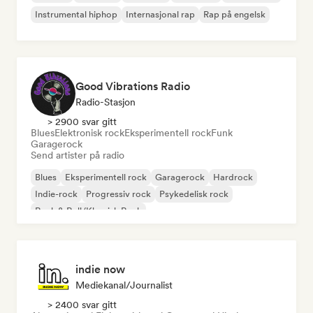
Instrumental hiphop
Internasjonal rap
Rap på engelsk
Good Vibrations Radio
Radio-Stasjon
> 2900 svar gitt
Blues
Elektronisk rock
Eksperimentell rock
Funk
Garagerock
Send artister på radio
Blues
Eksperimentell rock
Garagerock
Hardrock
Indie-rock
Progressiv rock
Psykedelisk rock
Rock & Roll/Klassisk Rock
indie now
Mediekanal/journalist
> 2400 svar gitt