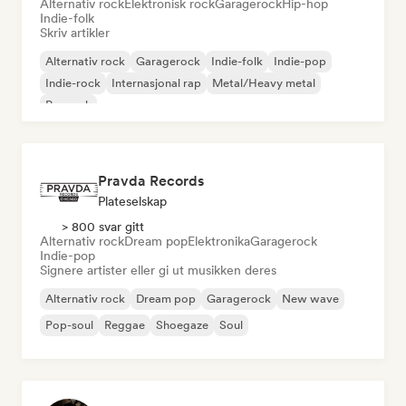
Alternativ rock
Elektronisk rock
Garagerock
Hip-hop
Indie-folk
Skriv artikler
Alternativ rock
Garagerock
Indie-folk
Indie-pop
Indie-rock
Internasjonal rap
Metal/Heavy metal
Poprock
Pravda Records
Plateselskap
> 800 svar gitt
Alternativ rock
Dream pop
Elektronika
Garagerock
Indie-pop
Signere artister eller gi ut musikken deres
Alternativ rock
Dream pop
Garagerock
New wave
Pop-soul
Reggae
Shoegaze
Soul