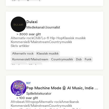
Hip-hop
Pop-soul
Dulaxi
Mediekanal/journalist
> 3000 svar gitt
Alternativ rock
Chill/Lo-fi Hip-Hop
Klassisk musikk
Kommersiell/Mainstream
Countrymusikk
Skriv artikler
Alternativ rock
Klassisk musikk
Kommersiell/Mainstream
Countrymusikk
Dub
Funk
Hardcore
Hip-hop
NY
Pop Machine Mode 🤖 AI Music, Indie Pop & Dream Pop
Spillelistekurator
< 100 svar gitt
Afrobeat/Afropop
Alternativ rock
Amerikansk
Kommersiell/Mainstream
Countrymusikk