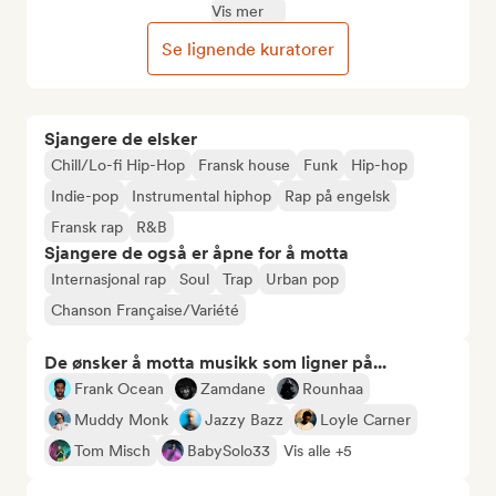
Vis mer
Se lignende kuratorer
Sjangere de elsker
Chill/Lo-fi Hip-Hop
Fransk house
Funk
Hip-hop
Indie-pop
Instrumental hiphop
Rap på engelsk
Fransk rap
R&B
Sjangere de også er åpne for å motta
Internasjonal rap
Soul
Trap
Urban pop
Chanson Française/Variété
De ønsker å motta musikk som ligner på...
Frank Ocean
Zamdane
Rounhaa
Muddy Monk
Jazzy Bazz
Loyle Carner
Tom Misch
BabySolo33
Vis alle +5