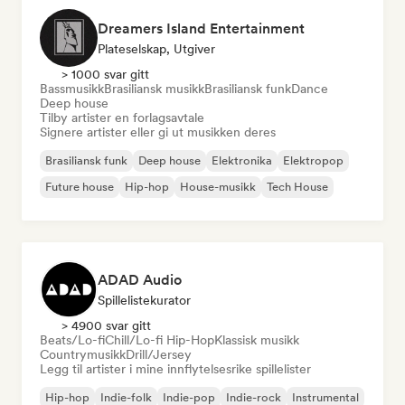
Dreamers Island Entertainment
Plateselskap, Utgiver
> 1000 svar gitt
Bassmusikk
Brasiliansk musikk
Brasiliansk funk
Dance
Deep house
Tilby artister en forlagsavtale
Signere artister eller gi ut musikken deres
Brasiliansk funk
Deep house
Elektronika
Elektropop
Future house
Hip-hop
House-musikk
Tech House
ADAD Audio
Spillelistekurator
> 4900 svar gitt
Beats/Lo-fi
Chill/Lo-fi Hip-Hop
Klassisk musikk
Countrymusikk
Drill/Jersey
Legg til artister i mine innflytelsesrike spillelister
Hip-hop
Indie-folk
Indie-pop
Indie-rock
Instrumental