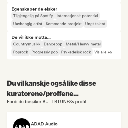
Egenskaper de elsker
Tilgjengelig på Spotify
Internasjonalt potensial
Uavhengig artist
Kommende prosjekt
Ungt talent
De vil ikke motta...
Countrymusikk
Dancepop
Metal/Heavy metal
Poprock
Progressiv pop
Psykedelisk rock
Vis alle +6
Du vil kanskje også like disse
kuratorene/proffene...
Fordi du besøker BUTTRTUNESs profil
ADAD Audio