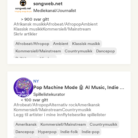
songweb.net
Mediekanal/journalist
> 900 svar gitt
Afrikansk musikk
Afrobeat/Afropop
Ambient
Klassisk musikk
Kommersiell/Mainstream
Skriv artikler
Afrobeat/Afropop
Ambient
Klassisk musikk
Kommersiell/Mainstream
Countrymusikk
Dancepop
Drill/Jersey
Hip-hop
NY
Pop Machine Mode 🤖 AI Music, Indie Pop & Dream Pop
Spillelistekurator
< 100 svar gitt
Afrobeat/Afropop
Alternativ rock
Amerikansk
Kommersiell/Mainstream
Countrymusikk
Legg til artister i mine innflytelsesrike spillelister
Amerikansk
Kommersiell/Mainstream
Countrymusikk
Dancepop
Hyperpop
Indie-folk
Indie-pop