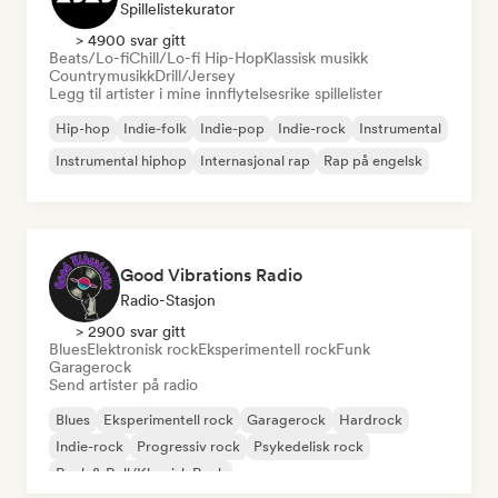
Spillelistekurator
> 4900 svar gitt
Beats/Lo-fi
Chill/Lo-fi Hip-Hop
Klassisk musikk
Countrymusikk
Drill/Jersey
Legg til artister i mine innflytelsesrike spillelister
Hip-hop
Indie-folk
Indie-pop
Indie-rock
Instrumental
Instrumental hiphop
Internasjonal rap
Rap på engelsk
Good Vibrations Radio
Radio-Stasjon
> 2900 svar gitt
Blues
Elektronisk rock
Eksperimentell rock
Funk
Garagerock
Send artister på radio
Blues
Eksperimentell rock
Garagerock
Hardrock
Indie-rock
Progressiv rock
Psykedelisk rock
Rock & Roll/Klassisk Rock