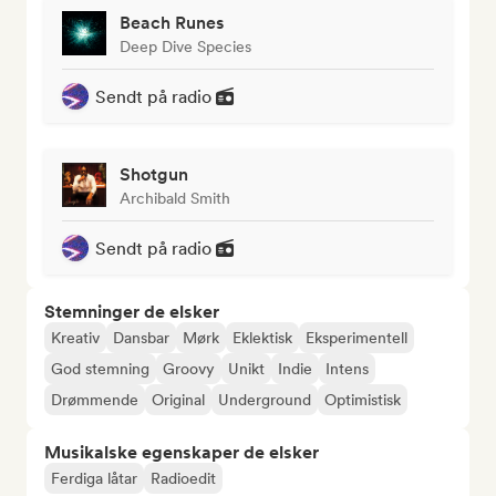
Beach Runes
Deep Dive Species
Sendt på radio
Shotgun
Archibald Smith
Sendt på radio
Stemninger de elsker
Kreativ
Dansbar
Mørk
Eklektisk
Eksperimentell
God stemning
Groovy
Unikt
Indie
Intens
Drømmende
Original
Underground
Optimistisk
Musikalske egenskaper de elsker
Ferdiga låtar
Radioedit