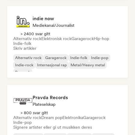
indie now
Mediekanal/journalist
> 2400 svar gitt
Alternativ rock
Elektronisk rock
Garagerock
Hip-hop
Indie-folk
Skriv artikler
Alternativ rock
Garagerock
Indie-folk
Indie-pop
Indie-rock
Internasjonal rap
Metal/Heavy metal
Poprock
Pravda Records
Plateselskap
> 800 svar gitt
Alternativ rock
Dream pop
Elektronika
Garagerock
Indie-pop
Signere artister eller gi ut musikken deres