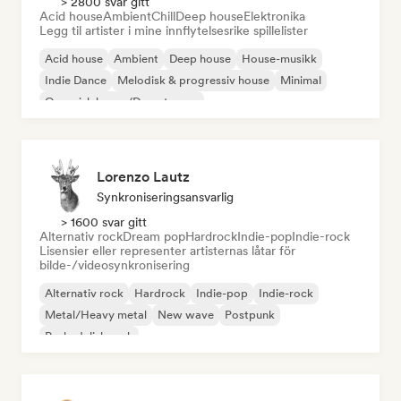
> 2800 svar gitt
Acid house
Ambient
Chill
Deep house
Elektronika
Legg til artister i mine innflytelsesrike spillelister
Acid house
Ambient
Deep house
House-musikk
Indie Dance
Melodisk & progressiv house
Minimal
Organisk house/Downtempo
Lorenzo Lautz
Synkroniseringsansvarlig
> 1600 svar gitt
Alternativ rock
Dream pop
Hardrock
Indie-pop
Indie-rock
Lisensier eller representer artisternas låtar för
bilde-/videosynkronisering
Alternativ rock
Hardrock
Indie-pop
Indie-rock
Metal/Heavy metal
New wave
Postpunk
Psykedelisk rock