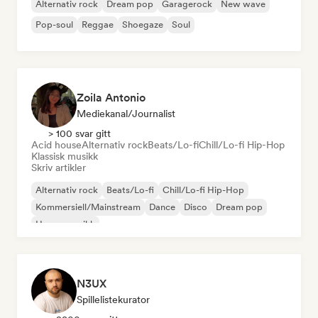
Alternativ rock
Dream pop
Garagerock
New wave
Pop-soul
Reggae
Shoegaze
Soul
Zoila Antonio
Mediekanal/journalist
> 100 svar gitt
Acid house
Alternativ rock
Beats/Lo-fi
Chill/Lo-fi Hip-Hop
Klassisk musikk
Skriv artikler
Alternativ rock
Beats/Lo-fi
Chill/Lo-fi Hip-Hop
Kommersiell/Mainstream
Dance
Disco
Dream pop
House-musikk
N3UX
Spillelistekurator