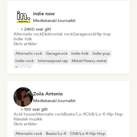
indie now
Mediekanal/journalist
> 2400 svar gitt
Alternativ rock
Elektronisk rock
Garagerock
Hip-hop
Indie-folk
Skriv artikler
Alternativ rock
Garagerock
Indie-folk
Indie-pop
Indie-rock
Internasjonal rap
Metal/Heavy metal
Poprock
Zoila Antonio
Mediekanal/journalist
> 100 svar gitt
Acid house
Alternativ rock
Beats/Lo-fi
Chill/Lo-fi Hip-Hop
Klassisk musikk
Skriv artikler
Alternativ rock
Beats/Lo-fi
Chill/Lo-fi Hip-Hop