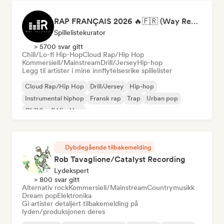
RAP FRANÇAIS 2026 🔥🇫🇷 (Way Records)
Spillelistekurator
> 5700 svar gitt
Chill/Lo-fi Hip-Hop
Cloud Rap/Hip Hop
Kommersiell/Mainstream
Drill/Jersey
Hip-hop
Legg til artister i mine innflytelsesrike spillelister
Cloud Rap/Hip Hop
Drill/Jersey
Hip-hop
Instrumental hiphop
Fransk rap
Trap
Urban pop
Chill/Lo-fi Hip-Hop
Dybdegående tilbakemelding
Rob Tavaglione/Catalyst Recording
Lydekspert
> 800 svar gitt
Alternativ rock
Kommersiell/Mainstream
Countrymusikk
Dream pop
Elektronika
Gi artister detaljert tilbakemelding på
lyden/produksjonen deres