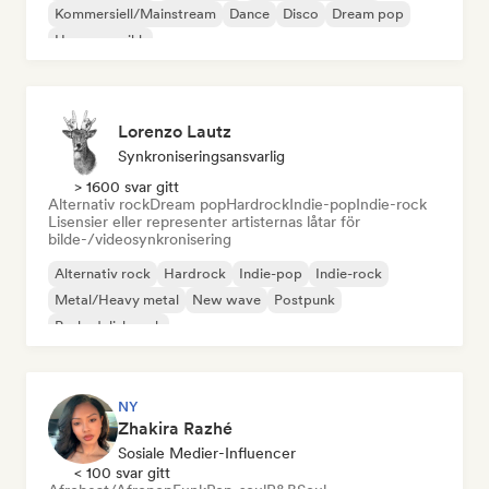
Kommersiell/Mainstream
Dance
Disco
Dream pop
House-musikk
Lorenzo Lautz
Synkroniseringsansvarlig
> 1600 svar gitt
Alternativ rock
Dream pop
Hardrock
Indie-pop
Indie-rock
Lisensier eller representer artisternas låtar för
bilde-/videosynkronisering
Alternativ rock
Hardrock
Indie-pop
Indie-rock
Metal/Heavy metal
New wave
Postpunk
Psykedelisk rock
NY
Zhakira Razhé
Sosiale Medier-Influencer
< 100 svar gitt