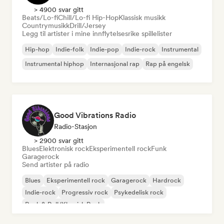
> 4900 svar gitt
Beats/Lo-fi
Chill/Lo-fi Hip-Hop
Klassisk musikk
Countrymusikk
Drill/Jersey
Legg til artister i mine innflytelsesrike spillelister
Hip-hop
Indie-folk
Indie-pop
Indie-rock
Instrumental
Instrumental hiphop
Internasjonal rap
Rap på engelsk
Good Vibrations Radio
Radio-Stasjon
> 2900 svar gitt
Blues
Elektronisk rock
Eksperimentell rock
Funk
Garagerock
Send artister på radio
Blues
Eksperimentell rock
Garagerock
Hardrock
Indie-rock
Progressiv rock
Psykedelisk rock
Rock & Roll/Klassisk Rock