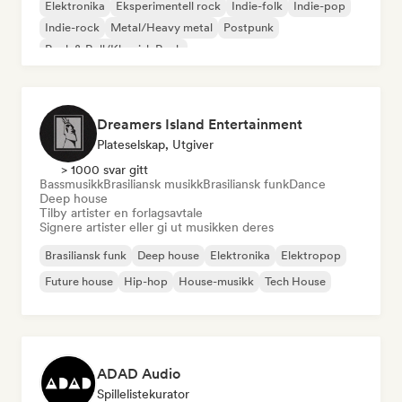
Elektronika
Eksperimentell rock
Indie-folk
Indie-pop
Indie-rock
Metal/Heavy metal
Postpunk
Rock & Roll/Klassisk Rock
Dreamers Island Entertainment
Plateselskap, Utgiver
> 1000 svar gitt
Bassmusikk
Brasiliansk musikk
Brasiliansk funk
Dance
Deep house
Tilby artister en forlagsavtale
Signere artister eller gi ut musikken deres
Brasiliansk funk
Deep house
Elektronika
Elektropop
Future house
Hip-hop
House-musikk
Tech House
ADAD Audio
Spillelistekurator