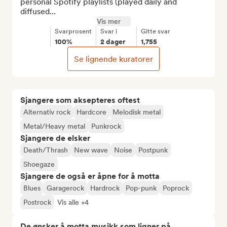
personal Spotify playlists (played daily and 
diffused...
Vis mer
Svarprosent
Svar i
Gitte svar
100%
2 dager
1,755
Se lignende kuratorer
Sjangere som aksepteres oftest
Alternativ rock
Hardcore
Melodisk metal
Metal/Heavy metal
Punkrock
Sjangere de elsker
Death/Thrash
New wave
Noise
Postpunk
Shoegaze
Sjangere de også er åpne for å motta
Blues
Garagerock
Hardrock
Pop-punk
Poprock
Postrock
Vis alle +4
De ønsker å motta musikk som ligner på...