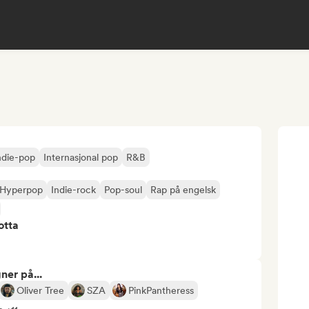
ndie-pop
Internasjonal pop
R&B
Hyperpop
Indie-rock
Pop-soul
Rap på engelsk
otta
ner på...
Oliver Tree
SZA
PinkPantheress