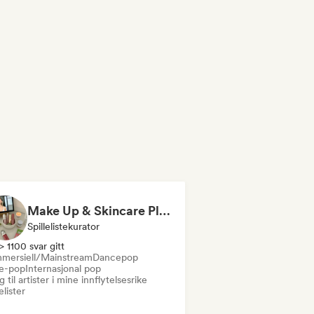
Make Up & Skincare Playlist
Spillelistekurator
> 1100 svar gitt
mersiell/Mainstream
Dancepop
ie-pop
Internasjonal pop
 til artister i mine innflytelsesrike
lelister