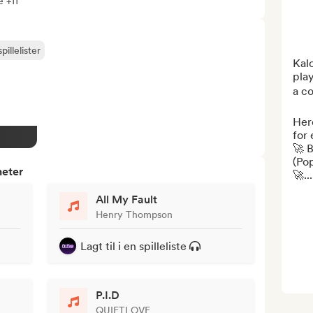
e +11
pillelister
Kalo
play
a c
Here
for 
🚀 B
(Pop
heter
🚀...
All My Fault
Henry Thompson
Lagt til i en spilleliste
P.I.D
QUIETLOVE