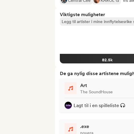
Central Cee
KAROL G
Vis all
Viktigste muligheter
Legg til artister i mine innflytelsesrike s
82.5k
De ga nylig disse artistene mulig
Art
The SoundHouse
Lagt til i en spilleliste
.exe
nouera