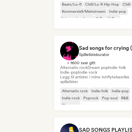
Beats/Lo-fi
Chill/Lo-fi Hip-Hop
Chill
Kommersiell/Mainstream
Indie-pop
Internasjonal pop
K-Pop/J-Pop
Pop-soul
Spillelistekurator
> 1600 svar gitt
Alternativ rock
Dream pop
Indie-folk
Indie-pop
Indie-rock
Legg til artister i mine innflytelsesrike
spillelister
Alternativ rock
Indie-folk
Indie-pop
Indie-rock
Poprock
Pop-soul
R&B
Shoegaze