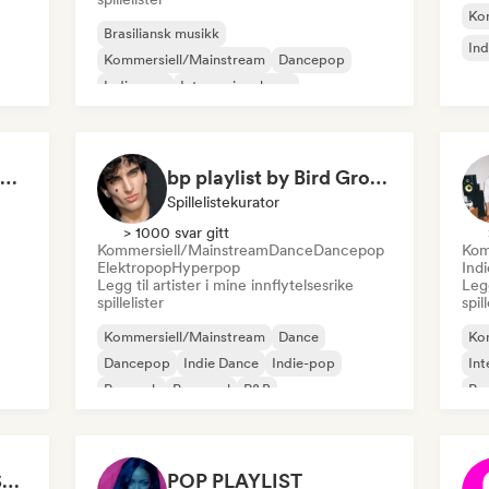
Ko
Brasiliansk musikk
Ind
Kommersiell/Mainstream
Dancepop
Indie-pop
Internasjonal pop
Latinamusikk
Poprock
Progressiv pop
Sad songs for crying (by Sweety)
bp playlist by Bird Group
Spillelistekurator
> 1000 svar gitt
Kommersiell/Mainstream
Dance
Dancepop
Kom
Elektropop
Hyperpop
Ind
Legg til artister i mine innflytelsesrike
Legg
spillelister
spil
Kommersiell/Mainstream
Dance
Ko
Dancepop
Indie Dance
Indie-pop
Int
Poprock
Pop-soul
R&B
Po
SAD SONGS PLAYLIST (for the boys)
POP PLAYLIST