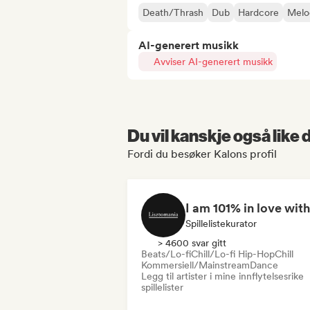
Death/Thrash
Dub
Hardcore
Melo
AI-generert musikk
Avviser AI-generert musikk
Du vil kanskje også like
Fordi du besøker Kalons profil
Spillelistekurator
> 4600 svar gitt
Beats/Lo-fi
Chill/Lo-fi Hip-Hop
Chill
Kommersiell/Mainstream
Dance
Legg til artister i mine innflytelsesrike
spillelister