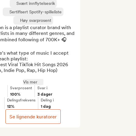
Svært innflytelsesrik
Sertifisert Spotify-spilleliste
Høy svarprosent
n is a playlist curator brand with 
lists in many different genres, and 
ombined following of 700K+ 🎧

's what type of music I accept 
each playlist:

est Viral TikTok Hit Songs 2026 
, Indie Pop, Rap, Hip Hop)

Vis mer
Svarprosent
Svar i
100%
3 dager
Delingsfrekvens
Deling i
12%
1 dag
Se lignende kuratorer