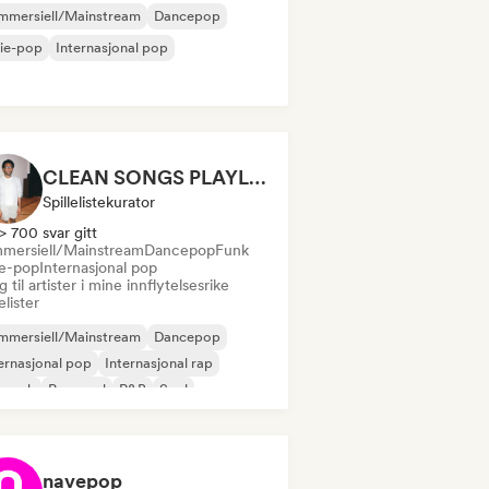
mmersiell/Mainstream
Dancepop
ie-pop
Internasjonal pop
CLEAN SONGS PLAYLIST
Spillelistekurator
> 700 svar gitt
mersiell/Mainstream
Dancepop
Funk
ie-pop
Internasjonal pop
 til artister i mine innflytelsesrike
lelister
mmersiell/Mainstream
Dancepop
ernasjonal pop
Internasjonal rap
prock
Pop-soul
R&B
Soul
navepop