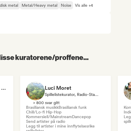
disk metal
Metal/Heavy metal
Noise
Vis alle +4
 disse kuratorene/proffene...
I am 101% in love with you
Luci Moret
Spillelistekurator, Radio-Stasjon
> 800 svar gitt
Brasiliansk musikk
Brasiliansk funk
Kom
Chill/Lo-fi Hip-Hop
Ind
Kommersiell/Mainstream
Dancepop
Legg
Send artister på radio
spil
Legg til artister i mine innflytelsesrike
spillelister