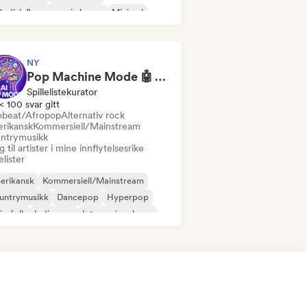
odisk & progressiv house
Minimal
ganisk house/Downtempo
NY
Pop Machine Mode 🤖 AI Music, Indie Pop & Dream Pop
Spillelistekurator
< 100 svar gitt
obeat/Afropop
Alternativ rock
rikansk
Kommersiell/Mainstream
ntrymusikk
 til artister i mine innflytelsesrike
lelister
erikansk
Kommersiell/Mainstream
untrymusikk
Dancepop
Hyperpop
ie-folk
Indie-pop
Internasjonal pop