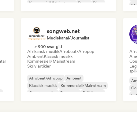
Kommersiell/Mainstream
Dance
Disco
Mel
Dream pop
House-musikk
Or
songweb.net
Mediekanal/journalist
> 900 svar gitt
Afrikansk musikk
Afrobeat/Afropop
Afr
Ambient
Klassisk musikk
Ame
åtar
Kommersiell/Mainstream
Cou
Skriv artikler
Legg
spil
Afrobeat/Afropop
Ambient
Am
Klassisk musikk
Kommersiell/Mainstream
Co
k
Countrymusikk
Dancepop
Drill/Jersey
Ind
Hip-hop