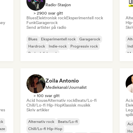
Radio-Stasjon
> 2900 svar gitt
Blues
Elektronisk rock
Eksperimentell rock
Alte
sey
Funk
Garagerock
Hip
Send artister på radio
Skri
Blues
Eksperimentell rock
Garagerock
Alt
Hardrock
Indie-rock
Progressiv rock
Ind
Psykedelisk rock
Me
Rock & Roll/Klassisk Rock
Zoila Antonio
Mediekanal/journalist
> 100 svar gitt
Acid house
Alternativ rock
Beats/Lo-fi
Aci
Chill/Lo-fi Hip-Hop
Klassisk musikk
Elek
res
Skriv artikler
Legg
spil
ck
Alternativ rock
Beats/Lo-fi
Ac
aze
Chill/Lo-fi Hip-Hop
Ho