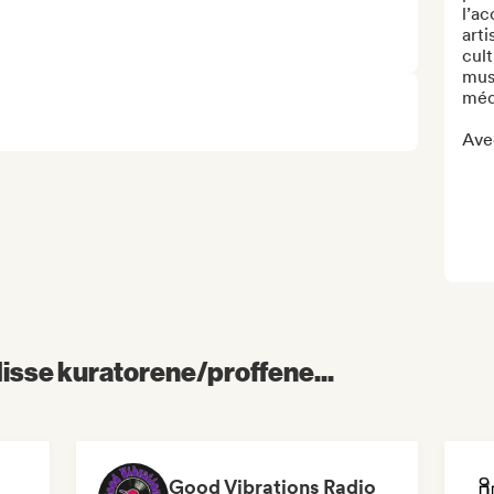
l’a
arti
cult
musi
médi
Avec
 disse kuratorene/proffene...
Good Vibrations Radio