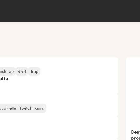
nsk rap
R&B
Trap
otta
oud- eller Twitch-kanal
Beat
prom