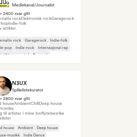
Mediekanal/journalist
> 2400 svar gitt
rnativ rock
Elektronisk rock
Garagerock
-hop
Indie-folk
v artikler
ernativ rock
Garagerock
Indie-folk
ie-pop
Indie-rock
Internasjonal rap
tal/Heavy metal
Poprock
N3UX
Spillelistekurator
> 2800 svar gitt
d house
Ambient
Chill
Deep house
tronika
 til artister i mine innflytelsesrike
lelister
id house
Ambient
Deep house
use-musikk
Indie Dance