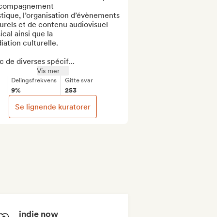
ccompagnement

stique, l’organisation d’évènements 
urels et de contenu audiovisuel 
cal ainsi que la

ation culturelle.

 de diverses spécif...
Vis mer
Delingsfrekvens
Gitte svar
9%
253
Se lignende kuratorer
indie now