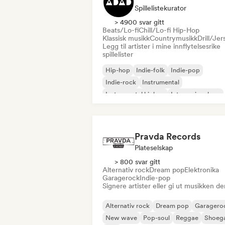
Spillelistekurator
> 4900 svar gitt
Beats/Lo-fi
Chill/Lo-fi Hip-Hop
Klassisk musikk
Countrymusikk
Drill/Jer
Legg til artister i mine innflytelsesrike
spillelister
Hip-hop
Indie-folk
Indie-pop
Indie-rock
Instrumental
Instrumental hiphop
Internasjonal rap
Rap på engelsk
Pravda Records
Plateselskap
> 800 svar gitt
Alternativ rock
Dream pop
Elektronika
Garagerock
Indie-pop
Signere artister eller gi ut musikken de
Alternativ rock
Dream pop
Garagero
New wave
Pop-soul
Reggae
Shoeg