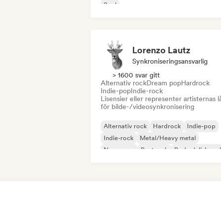
Soul
Lorenzo Lautz
Synkroniseringsansvarlig
> 1600 svar gitt
Alternativ rock
Dream pop
Hardrock
Indie-pop
Indie-rock
Lisensier eller representer artisternas l
för bilde-/videosynkronisering
Alternativ rock
Hardrock
Indie-pop
Indie-rock
Metal/Heavy metal
New wave
Postpunk
Psykedelisk roc