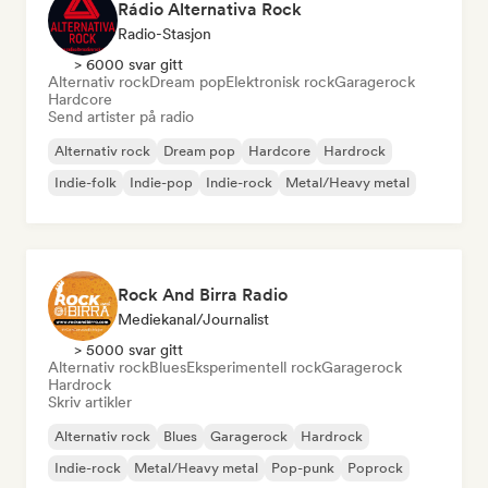
Rádio Alternativa Rock
Radio-Stasjon
> 6000 svar gitt
Alternativ rock
Dream pop
Elektronisk rock
Garagerock
Hardcore
Send artister på radio
Alternativ rock
Dream pop
Hardcore
Hardrock
Indie-folk
Indie-pop
Indie-rock
Metal/Heavy metal
Rock And Birra Radio
Mediekanal/journalist
> 5000 svar gitt
Alternativ rock
Blues
Eksperimentell rock
Garagerock
Hardrock
Skriv artikler
Alternativ rock
Blues
Garagerock
Hardrock
Indie-rock
Metal/Heavy metal
Pop-punk
Poprock