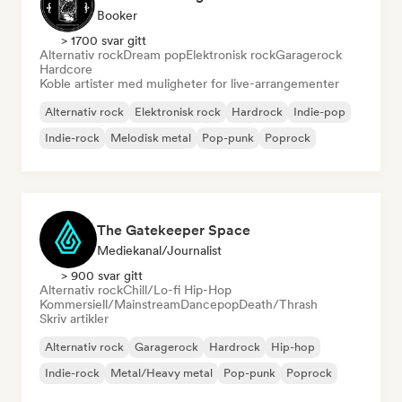
Booker
> 1700 svar gitt
Alternativ rock
Dream pop
Elektronisk rock
Garagerock
Hardcore
Koble artister med muligheter for live-arrangementer
Alternativ rock
Elektronisk rock
Hardrock
Indie-pop
Indie-rock
Melodisk metal
Pop-punk
Poprock
The Gatekeeper Space
Mediekanal/journalist
> 900 svar gitt
Alternativ rock
Chill/Lo-fi Hip-Hop
Kommersiell/Mainstream
Dancepop
Death/Thrash
Skriv artikler
Alternativ rock
Garagerock
Hardrock
Hip-hop
Indie-rock
Metal/Heavy metal
Pop-punk
Poprock