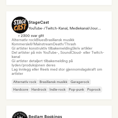
StageCast
YouTube-/Twitch-Kanal, Mediekanal/journalist, Mentor, Sosiale Medier-Influencer, Lydekspert
> 2300 svar gitt
Alternativ rock
Blues
Brasiliansk musikk
Kommersiell/Mainstream
Death/Thrash
Gi artister konstruktiv tilbakemelding
Skriv artikler
Del artister på min YouTube-, SoundCloud- eller Twitch-
kanal
Gi artister detaljert tilbakemelding på
lyden/produksjonen deres
Lag innlegg eller Reels med stor gjennomslagskraft om
artister
Alternativ rock
Brasiliansk musikk
Garagerock
Hardcore
Hardrock
Indie-rock
Pop-punk
Poprock
Bedlam Bookings