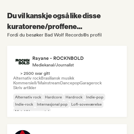
Du vil kanskje også like disse
kuratorene/proffene...
Fordi du besøker Bad Wolf Records®s profil
Rayane - ROCKNBOLD
Mediekanal/journalist
> 2500 svar gitt
Alternativ rock
Brasiliansk musikk
Kommersiell/Mainstream
Dancepop
Garagerock
Skriv artikler
Alternativ rock
Hardcore
Hardrock
Indie-pop
Indie-rock
Internasjonal pop
Lofi-soveværelse
Metal/Heavy metal