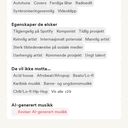
Autotune
Covers
Ferdiga låtar
Radioedit
Synkroniseringsvennlig
Videoklipp
Egenskaper de elsker
Tilgjengelig på Spotify
Komponist
Tidlig prosjekt
Kvinnlig artist
Internasjonalt potensial
Mannlig artist
Sterk tilstedeværelse på sosiale medier
Uavhengig artist
Kommende prosjekt
Ungt talent
De vil ikke motta...
Acid house
Afrobeat/Afropop
Beats/Lo-fi
Karibisk musikk
Barne- og ungdomsmusikk
Chill/Lo-fi Hip-Hop
Vis alle +29
AI-generert musikk
Avviser AI-generert musikk