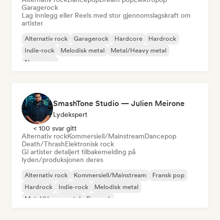
Garagerock
Lag innlegg eller Reels med stor gjennomslagskraft om
artister
Alternativ rock
Garagerock
Hardcore
Hardrock
Indie-rock
Melodisk metal
Metal/Heavy metal
New wave
SmashTone Studio — Julien Meirone
Lydekspert
< 100 svar gitt
Alternativ rock
Kommersiell/Mainstream
Dancepop
Death/Thrash
Elektronisk rock
Gi artister detaljert tilbakemelding på
lyden/produksjonen deres
Alternativ rock
Kommersiell/Mainstream
Fransk pop
Hardrock
Indie-rock
Melodisk metal
Metal/Heavy metal
Poprock