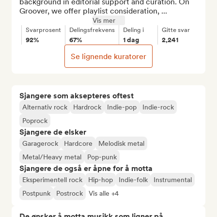
background in editorial support and curation. On 
Groover, we offer playlist consideration, ...
Vis mer
Svarprosent
Delingsfrekvens
Deling i
Gitte svar
92%
67%
1 dag
2,241
Se lignende kuratorer
Sjangere som aksepteres oftest
Alternativ rock
Hardrock
Indie-pop
Indie-rock
Poprock
Sjangere de elsker
Garagerock
Hardcore
Melodisk metal
Metal/Heavy metal
Pop-punk
Sjangere de også er åpne for å motta
Eksperimentell rock
Hip-hop
Indie-folk
Instrumental
Postpunk
Postrock
Vis alle +4
De ønsker å motta musikk som ligner på...