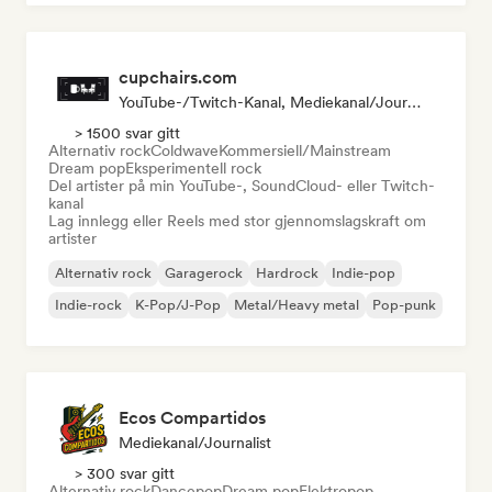
cupchairs.com
YouTube-/Twitch-Kanal, Mediekanal/journalist
> 1500 svar gitt
Alternativ rock
Coldwave
Kommersiell/Mainstream
Dream pop
Eksperimentell rock
Del artister på min YouTube-, SoundCloud- eller Twitch-
kanal
Lag innlegg eller Reels med stor gjennomslagskraft om
artister
Alternativ rock
Garagerock
Hardrock
Indie-pop
Indie-rock
K-Pop/J-Pop
Metal/Heavy metal
Pop-punk
Ecos Compartidos
Mediekanal/journalist
> 300 svar gitt
Alternativ rock
Dancepop
Dream pop
Elektropop