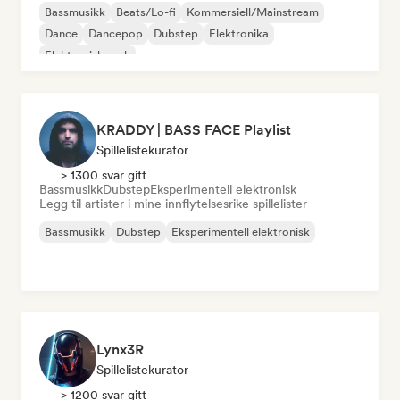
Bassmusikk
Beats/Lo-fi
Kommersiell/Mainstream
Dance
Dancepop
Dubstep
Elektronika
Elektronisk rock
KRADDY | BASS FACE Playlist
Spillelistekurator
> 1300 svar gitt
Bassmusikk
Dubstep
Eksperimentell elektronisk
Legg til artister i mine innflytelsesrike spillelister
Bassmusikk
Dubstep
Eksperimentell elektronisk
Lynx3R
Spillelistekurator
> 1200 svar gitt