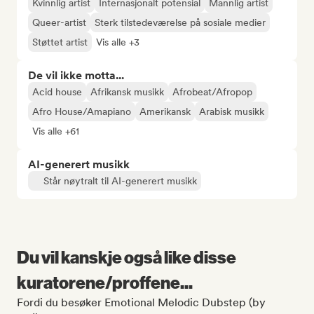
Kvinnlig artist
Internasjonalt potensial
Mannlig artist
Queer-artist
Sterk tilstedeværelse på sosiale medier
Støttet artist
Vis alle +3
De vil ikke motta...
Acid house
Afrikansk musikk
Afrobeat/Afropop
Afro House/Amapiano
Amerikansk
Arabisk musikk
Vis alle +61
AI-generert musikk
Står nøytralt til AI-generert musikk
Du vil kanskje også like disse
kuratorene/proffene...
Fordi du besøker Emotional Melodic Dubstep (by