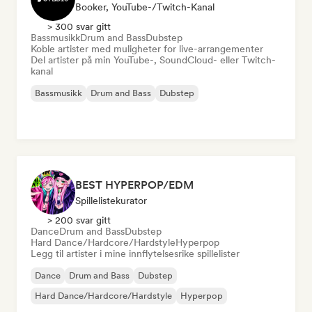
Booker, YouTube-/Twitch-Kanal
> 300 svar gitt
Bassmusikk
Drum and Bass
Dubstep
Koble artister med muligheter for live-arrangementer
Del artister på min YouTube-, SoundCloud- eller Twitch-
kanal
Bassmusikk
Drum and Bass
Dubstep
BEST HYPERPOP/EDM
Spillelistekurator
> 200 svar gitt
Dance
Drum and Bass
Dubstep
Hard Dance/Hardcore/Hardstyle
Hyperpop
Legg til artister i mine innflytelsesrike spillelister
Dance
Drum and Bass
Dubstep
Hard Dance/Hardcore/Hardstyle
Hyperpop