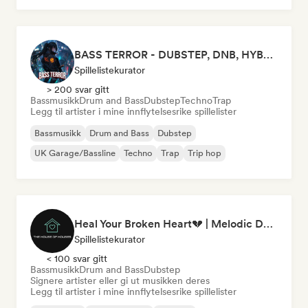
BASS TERROR - DUBSTEP, DNB, HYBRID TRAP, ROCKTRONIC FOR WORKOUT AND GAMING
Spillelistekurator
> 200 svar gitt
Bassmusikk
Drum and Bass
Dubstep
Techno
Trap
Legg til artister i mine innflytelsesrike spillelister
Bassmusikk
Drum and Bass
Dubstep
UK Garage/Bassline
Techno
Trap
Trip hop
Heal Your Broken Heart💔 | Melodic Dubstep by The House of Houses
Spillelistekurator
< 100 svar gitt
Bassmusikk
Drum and Bass
Dubstep
Signere artister eller gi ut musikken deres
Legg til artister i mine innflytelsesrike spillelister