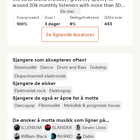
around 20k monthly listeners with more than 30...
Vis mer
Svarprosent
Svar i
Delingsfrekvens
Gitte svar
100%
3 dager
8%
453
Se lignende kuratorer
Sjangere som aksepteres oftest
Bassmusikk
Dance
Drum and Bass
Dubstep
Eksperimentell elektronisk
Sjangere de elsker
Elektronisk rock
Elektropop
Sjangere de også er åpne for å motta
Dancepop
Filmmusikk
Melodisk & progressiv house
De ønsker å motta musikk som ligner på...
ILLENIUM
SLANDER
Seven Lions
William Black
NURKO
Dabin