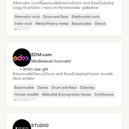
Alternativ rock
Bassmusikk
Dance
Drum and Bass
Dubstep
Legg til artister i mine innflytelsesrike spillelister
Alternativ rock
Drum and Bass
Elektronisk rock
Indie-rock
Metal/Heavy metal
Bassmusikk
Dance
Dubstep
EDM.com
Mediekanal/journalist
> 3000 svar gitt
Bassmusikk
Dance
Drum and Bass
Dubstep
House-musikk
Skriv artikler
Bassmusikk
Dance
Drum and Bass
Dubstep
House-musikk
Melodisk & progressiv house
Synthwave
Tech House
STUDIO