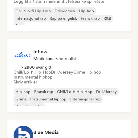
Legg til artister i mine innflytelsesrike spillelister
Chill/Lo-fi Hip-Hop
Drill/Jersey
Hip-hop
Internasjonal rap
Rap på engelsk
Fransk rap
R&B
Soul
Inflow
Mediekanal/journalist
> 2900 svar gitt
Chill/Lo-fi Hip-Hop
Drill/Jersey
Grime
Hip-hop
Instrumental hiphop
Skriv artikler
Hip-hop
Fransk rap
Chill/Lo-fi Hip-Hop
Drill/Jersey
Grime
Instrumental hiphop
Internasjonal rap
Rap på engelsk
Blue Média