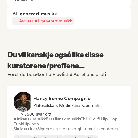
AI-generert musikk
Avviser AI-generert musikk
Du vil kanskje også like disse
kuratorene/proffene...
Fordi du besøker La Playlist d'Auréliens profil
Hansy Bonne Compagnie
Plateselskap, Mediekanal/journalist
> 8500 svar gitt
Afrikansk musikk
Brasiliansk musikk
Chill/Lo-fi Hip-Hop
Funk
Hip-hop
Skriv artikler
Signere artister eller gi ut musikken deres