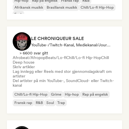
Hip-hop
Rap på engelsk
Fransk rap
R&B
Afrikansk musikk
Brasiliansk musikk
Chill/Lo-fi Hip-Hop
Funk
LE CHRONIQUEUR SALE
YouTube-/Twitch-Kanal, Mediekanal/journalist, Sosiale Medier-Influencer
> 6600 svar gitt
Afrobeat/Afropop
Beats/Lo-fi
Chill/Lo-fi Hip-Hop
Chill
Deep house
Skriv artikler
Lag innlegg eller Reels med stor gjennomslagskraft om
artister
Del artister på min YouTube-, SoundCloud- eller Twitch-
kanal
Chill/Lo-fi Hip-Hop
Grime
Hip-hop
Rap på engelsk
Fransk rap
R&B
Soul
Trap