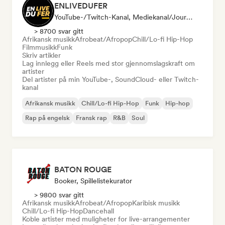
ENLIVEDUFER
YouTube-/Twitch-Kanal, Mediekanal/journalist, Sosiale Medier-Influencer
> 8700 svar gitt
Afrikansk musikk
Afrobeat/Afropop
Chill/Lo-fi Hip-Hop
Filmmusikk
Funk
Skriv artikler
Lag innlegg eller Reels med stor gjennomslagskraft om
artister
Del artister på min YouTube-, SoundCloud- eller Twitch-
kanal
Afrikansk musikk
Chill/Lo-fi Hip-Hop
Funk
Hip-hop
Rap på engelsk
Fransk rap
R&B
Soul
BATON ROUGE
Booker, Spillelistekurator
> 9800 svar gitt
Afrikansk musikk
Afrobeat/Afropop
Karibisk musikk
Chill/Lo-fi Hip-Hop
Dancehall
Koble artister med muligheter for live-arrangementer