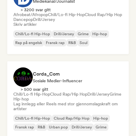
Mediekanal/journalist
> 3200 svar gitt
Afrobeat/Afropop
Chill/Lo-fi Hip-Hop
Cloud Rap/Hip Hop
Dancepop
Drill/Jersey
Skriv artikler
Chill/Lo-fi Hip-Hop
Drill/Jersey
Grime
Hip-hop
Rap på engelsk
Fransk rap
R&B
Soul
Corda_Com
Sosiale Medier-Influencer
> 500 svar gitt
Chill/Lo-fi Hip-Hop
Cloud Rap/Hip Hop
Drill/Jersey
Grime
Hip-hop
Lag innlegg eller Reels med stor gjennomslagskraft om
artister
Chill/Lo-fi Hip-Hop
Cloud Rap/Hip Hop
Hip-hop
Fransk rap
R&B
Urban pop
Drill/Jersey
Grime