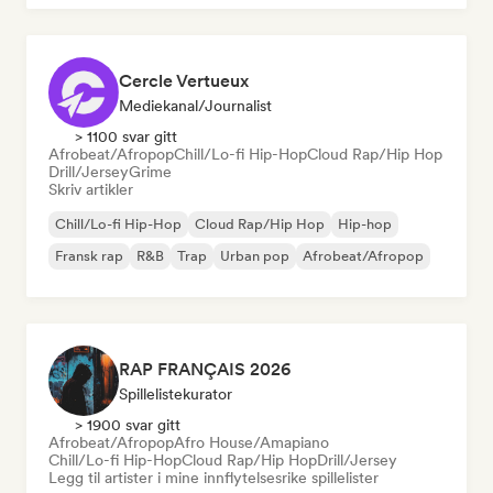
Cercle Vertueux
Mediekanal/journalist
> 1100 svar gitt
Afrobeat/Afropop
Chill/Lo-fi Hip-Hop
Cloud Rap/Hip Hop
Drill/Jersey
Grime
Skriv artikler
Chill/Lo-fi Hip-Hop
Cloud Rap/Hip Hop
Hip-hop
Fransk rap
R&B
Trap
Urban pop
Afrobeat/Afropop
RAP FRANÇAIS 2026
Spillelistekurator
> 1900 svar gitt
Afrobeat/Afropop
Afro House/Amapiano
Chill/Lo-fi Hip-Hop
Cloud Rap/Hip Hop
Drill/Jersey
Legg til artister i mine innflytelsesrike spillelister