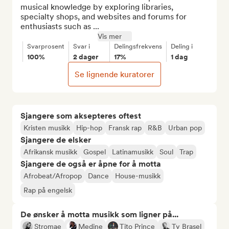
musical knowledge by exploring libraries, 
specialty shops, and websites and forums for 
enthusiasts such as ...
Vis mer
Svarprosent
Svar i
Delingsfrekvens
Deling i
100%
2 dager
17%
1 dag
Se lignende kuratorer
Sjangere som aksepteres oftest
Kristen musikk
Hip-hop
Fransk rap
R&B
Urban pop
Sjangere de elsker
Afrikansk musikk
Gospel
Latinamusikk
Soul
Trap
Sjangere de også er åpne for å motta
Afrobeat/Afropop
Dance
House-musikk
Rap på engelsk
De ønsker å motta musikk som ligner på...
Stromae
Medine
Tito Prince
Ty Brasel