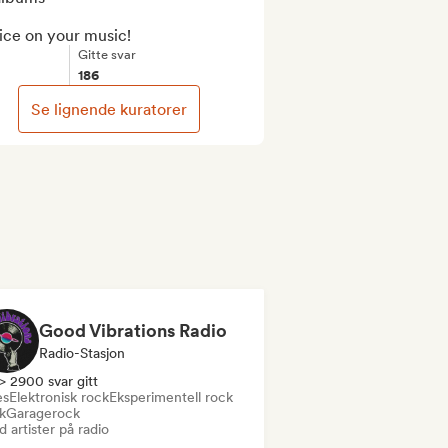
ice on your music!
Gitte svar
186
Se lignende kuratorer
Good Vibrations Radio
Radio-Stasjon
> 2900 svar gitt
es
Elektronisk rock
Eksperimentell rock
k
Garagerock
 artister på radio