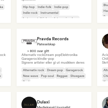
Blu
ika
Hip-hop
Indie-folk
Indie-pop
Ha
Indie-rock
Instrumental
Psy
Instrumental hiphop
Internasjonal rap
Roc
Rap på engelsk
Pravda Records
Plateselskap
> 800 svar gitt
rock
Alternativ rock
Dream pop
Elektronika
Aci
Garagerock
Indie-pop
Chi
Signere artister eller gi ut musikken deres
Skri
k
Alternativ rock
Dream pop
Garagerock
Alt
p
New wave
Pop-soul
Reggae
Shoegaze
Chi
Soul
Ko
Dr
Dulaxi
Mediekanal/journalist