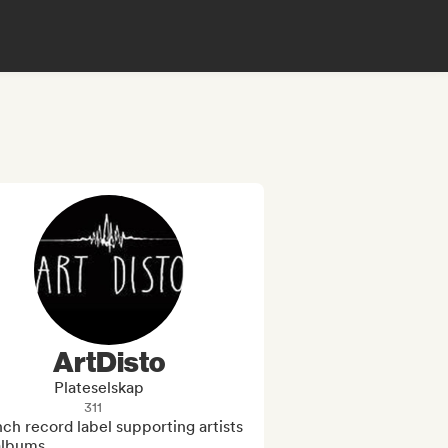
ArtDisto
Plateselskap
311
ch record label supporting artists 
albums
