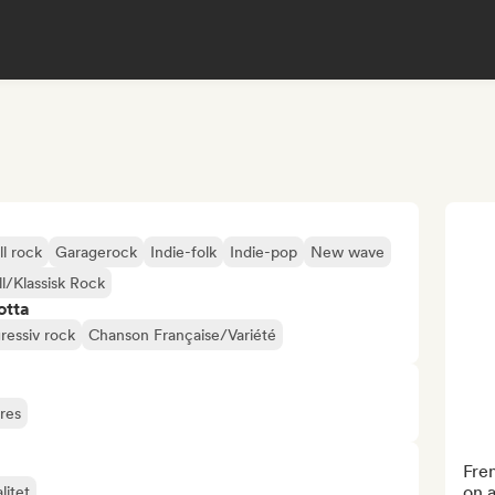
l rock
Garagerock
Indie-folk
Indie-pop
New wave
l/Klassisk Rock
otta
ressiv rock
Chanson Française/Variété
eres
Fren
on 
litet