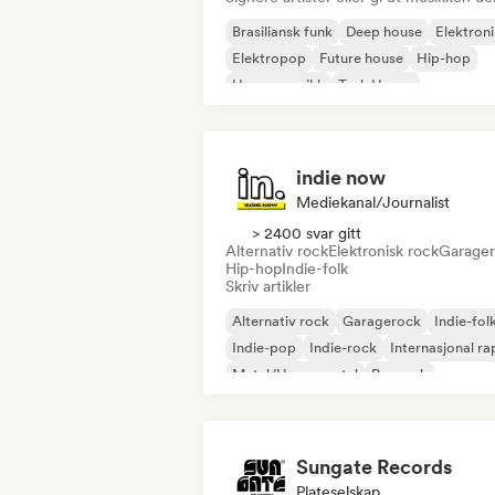
Brasiliansk funk
Deep house
Elektron
Elektropop
Future house
Hip-hop
House-musikk
Tech House
indie now
Mediekanal/journalist
> 2400 svar gitt
Alternativ rock
Elektronisk rock
Garage
Hip-hop
Indie-folk
Skriv artikler
Alternativ rock
Garagerock
Indie-fol
Indie-pop
Indie-rock
Internasjonal ra
Metal/Heavy metal
Poprock
Sungate Records
Plateselskap