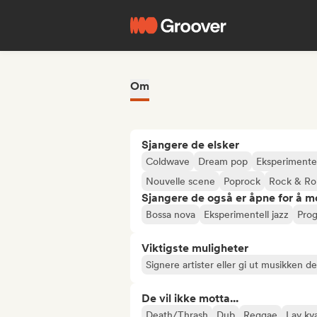
Om
Sjangere de elsker
Coldwave
Dream pop
Eksperimentel
Nouvelle scene
Poprock
Rock & Rol
Sjangere de også er åpne for å m
Bossa nova
Eksperimentell jazz
Prog
Viktigste muligheter
Signere artister eller gi ut musikken d
De vil ikke motta...
Death/Thrash
Dub
Reggae
Lav kva