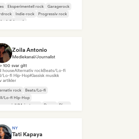
es
Eksperimentell rock
Garagerock
rdrock
Indie-rock
Progressiv rock
kedelisk rock
k & Roll/Klassisk Rock
Zoila Antonio
Mediekanal/journalist
> 100 svar gitt
d house
Alternativ rock
Beats/Lo-fi
ll/Lo-fi Hip-Hop
Klassisk musikk
v artikler
ernativ rock
Beats/Lo-fi
ll/Lo-fi Hip-Hop
mmersiell/Mainstream
Dance
Disco
eam pop
House-musikk
NY
Tati Kapaya