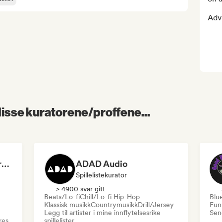
Adv
 disse kuratorene/proffene...
Dreamers Island Entertainment
ADAD Audio
Spillelistekurator
> 4900 svar gitt
Beats/Lo-fi
Chill/Lo-fi Hip-Hop
Blu
Klassisk musikk
Countrymusikk
Drill/Jersey
Fun
Legg til artister i mine innflytelsesrike
Send
res
spillelister