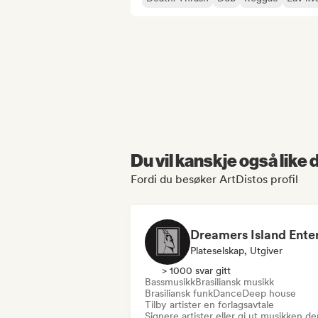
Du vil kanskje også like
Fordi du besøker ArtDistos profil
Plateselskap, Utgiver
> 1000 svar gitt
Bassmusikk
Brasiliansk musikk
Brasiliansk funk
Dance
Deep house
Tilby artister en forlagsavtale
Signere artister eller gi ut musikken de