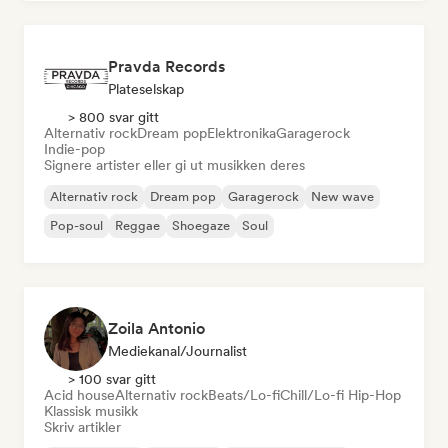
Pravda Records
Plateselskap
> 800 svar gitt
Alternativ rock
Dream pop
Elektronika
Garagerock
Indie-pop
Signere artister eller gi ut musikken deres
Alternativ rock
Dream pop
Garagerock
New wave
Pop-soul
Reggae
Shoegaze
Soul
Zoila Antonio
Mediekanal/journalist
> 100 svar gitt
Acid house
Alternativ rock
Beats/Lo-fi
Chill/Lo-fi Hip-Hop
Klassisk musikk
Skriv artikler