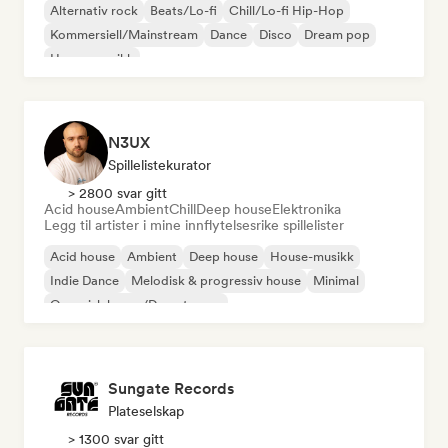
Alternativ rock
Beats/Lo-fi
Chill/Lo-fi Hip-Hop
Kommersiell/Mainstream
Dance
Disco
Dream pop
House-musikk
N3UX
Spillelistekurator
> 2800 svar gitt
Acid house
Ambient
Chill
Deep house
Elektronika
Legg til artister i mine innflytelsesrike spillelister
Acid house
Ambient
Deep house
House-musikk
Indie Dance
Melodisk & progressiv house
Minimal
Organisk house/Downtempo
Sungate Records
Plateselskap
> 1300 svar gitt