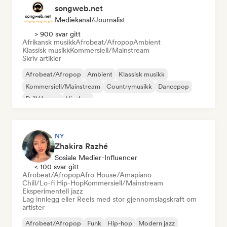
songweb.net
Mediekanal/journalist
> 900 svar gitt
Afrikansk musikk
Afrobeat/Afropop
Ambient
Klassisk musikk
Kommersiell/Mainstream
Skriv artikler
Afrobeat/Afropop
Ambient
Klassisk musikk
Kommersiell/Mainstream
Countrymusikk
Dancepop
Drill/Jersey
Hip-hop
NY
Zhakira Razhé
Sosiale Medier-Influencer
< 100 svar gitt
Afrobeat/Afropop
Afro House/Amapiano
Chill/Lo-fi Hip-Hop
Kommersiell/Mainstream
Eksperimentell jazz
Lag innlegg eller Reels med stor gjennomslagskraft om
artister
Afrobeat/Afropop
Funk
Hip-hop
Modern jazz