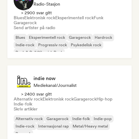
Radio-Stasjon
> 2900 svar gitt
Blues
Elektronisk rock
Eksperimentell rock
Funk
Garagerock
Send artister på radio
Blues
Eksperimentell rock
Garagerock
Hardrock
Indie-rock
Progressiv rock
Psykedelisk rock
Rock & Roll/Klassisk Rock
indie now
Mediekanal/journalist
> 2400 svar gitt
Alternativ rock
Elektronisk rock
Garagerock
Hip-hop
Indie-folk
Skriv artikler
Alternativ rock
Garagerock
Indie-folk
Indie-pop
Indie-rock
Internasjonal rap
Metal/Heavy metal
Poprock