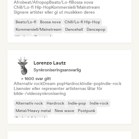
Afrobeat/Afropop
Beats/Lo-fi
Bossa nova
Chill/Lo-fi Hip-Hop
Kommersiell/Mainstream
Signere artister eller gi ut musikken deres
Beats/Lo-fi
Bossa nova
Chill/Lo-fi Hip-Hop
Kommersiell/Mainstream
Dancehall
Dancepop
Hip-hop
Pop-soul
Lorenzo Lautz
Synkroniseringsansvarlig
> 1600 svar gitt
Alternativ rock
Dream pop
Hardrock
Indie-pop
Indie-rock
Lisensier eller representer artisternas låtar för
bilde-/videosynkronisering
Alternativ rock
Hardrock
Indie-pop
Indie-rock
Metal/Heavy metal
New wave
Postpunk
Psykedelisk rock