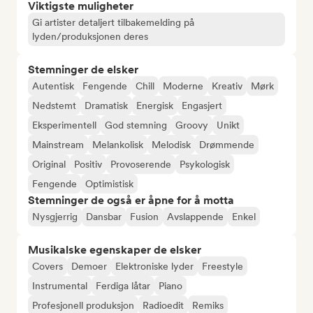
Viktigste muligheter
Gi artister detaljert tilbakemelding på
lyden/produksjonen deres
Stemninger de elsker
Autentisk
Fengende
Chill
Moderne
Kreativ
Mørk
Nedstemt
Dramatisk
Energisk
Engasjert
Eksperimentell
God stemning
Groovy
Unikt
Mainstream
Melankolisk
Melodisk
Drømmende
Original
Positiv
Provoserende
Psykologisk
Fengende
Optimistisk
Stemninger de også er åpne for å motta
Nysgjerrig
Dansbar
Fusion
Avslappende
Enkel
Musikalske egenskaper de elsker
Covers
Demoer
Elektroniske lyder
Freestyle
Instrumental
Ferdiga låtar
Piano
Profesjonell produksjon
Radioedit
Remiks