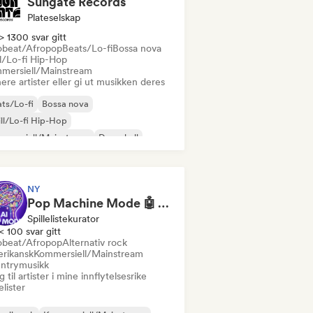
Sungate Records
Plateselskap
> 1300 svar gitt
obeat/Afropop
Beats/Lo-fi
Bossa nova
ll/Lo-fi Hip-Hop
mersiell/Mainstream
ere artister eller gi ut musikken deres
ts/Lo-fi
Bossa nova
ll/Lo-fi Hip-Hop
mmersiell/Mainstream
Dancehall
ncepop
Hip-hop
Pop-soul
NY
Pop Machine Mode 🤖 AI Music, Indie Pop & Dream Pop
Spillelistekurator
< 100 svar gitt
obeat/Afropop
Alternativ rock
rikansk
Kommersiell/Mainstream
ntrymusikk
 til artister i mine innflytelsesrike
lelister