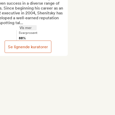
en success in a diverse range of 
s. Since beginning his career as an 
 executive in 2004, Shenitsky has 
eloped a well-earned reputation 
spotting tal...
Vis mer
Svarprosent
88%
Se lignende kuratorer