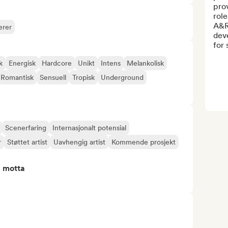
prov
role
A&R
erer
dev
for 
k
Energisk
Hardcore
Unikt
Intens
Melankolisk
Romantisk
Sensuell
Tropisk
Underground
Scenerfaring
Internasjonalt potensial
r
Støttet artist
Uavhengig artist
Kommende prosjekt
å motta