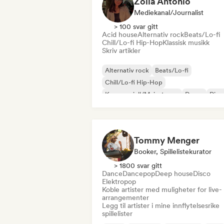
Zoila Antonio
Mediekanal/journalist
> 100 svar gitt
Acid house
Alternativ rock
Beats/Lo-fi
Chill/Lo-fi Hip-Hop
Klassisk musikk
Skriv artikler
Alternativ rock
Beats/Lo-fi
Chill/Lo-fi Hip-Hop
Kommersiell/Mainstream
Dance
Disc
Dream pop
House-musikk
Tommy Menger
Booker, Spillelistekurator
> 1800 svar gitt
Dance
Dancepop
Deep house
Disco
Elektropop
Koble artister med muligheter for live-
arrangementer
Legg til artister i mine innflytelsesrike
spillelister