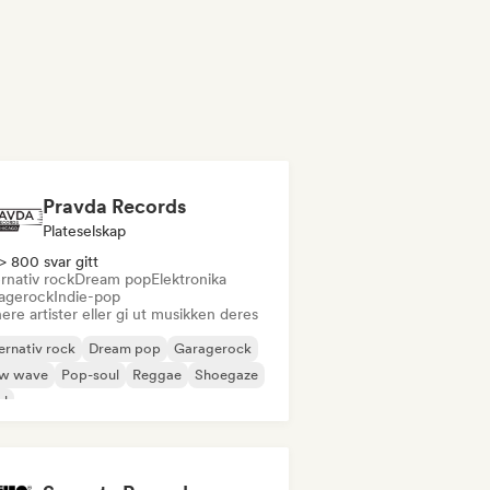
Pravda Records
Plateselskap
> 800 svar gitt
rnativ rock
Dream pop
Elektronika
agerock
Indie-pop
ere artister eller gi ut musikken deres
ernativ rock
Dream pop
Garagerock
w wave
Pop-soul
Reggae
Shoegaze
ul