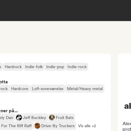
k
Hardrock
Indie-folk
Indie-pop
Indie-rock
otta
rock
Hardcore
Lofi-soveværelse
Metal/Heavy metal
a
ner på...
ely Dan
Jeff Buckley
Fruit Bats
Alex
 For The Riff Raff
Drive-By Truckers
Vis alle +2
prof