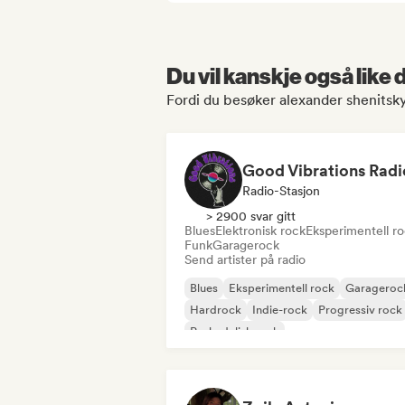
Du vil kanskje også like
Fordi du besøker alexander shenitsky
Good Vibrations Radi
Radio-Stasjon
> 2900 svar gitt
Blues
Elektronisk rock
Eksperimentell r
Funk
Garagerock
Send artister på radio
Blues
Eksperimentell rock
Garageroc
Hardrock
Indie-rock
Progressiv rock
Psykedelisk rock
Rock & Roll/Klassisk Rock