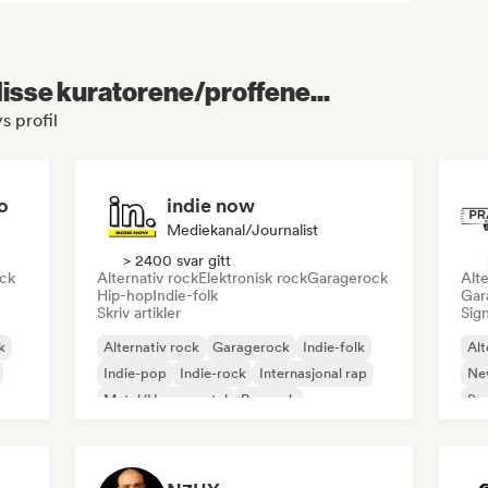
 disse kuratorene/proffene...
s profil
o
indie now
Mediekanal/journalist
> 2400 svar gitt
ock
Alternativ rock
Elektronisk rock
Garagerock
Alte
Hip-hop
Indie-folk
Gar
Skriv artikler
Sign
k
Alternativ rock
Garagerock
Indie-folk
Alt
Indie-pop
Indie-rock
Internasjonal rap
Ne
Metal/Heavy metal
Poprock
So