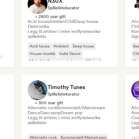
N3UX
Spillelistekurator
> 2800 svar gitt
Acid house
Ambient
Chill
Deep house
Afr
Elektronika
Chi
Legg til artister i mine innflytelsesrike
Kom
spillelister
Sign
Acid house
Ambient
Deep house
Bea
House-musikk
Indie Dance
Chi
o
Melodisk & progressiv house
Minimal
Ko
Organisk house/Downtempo
Da
Timothy Tunes
Spillelistekurator
> 300 svar gitt
Alternativ rock
Kommersiell/Mainstream
Afr
Dance
Dancepop
Dream pop
Ame
Legg til artister i mine innflytelsesrike
Cou
spillelister
Legg
spil
Alternativ rock
Kommersiell/Mainstream