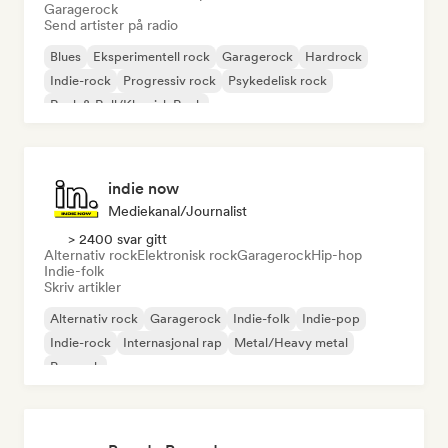
Garagerock
Send artister på radio
Blues
Eksperimentell rock
Garagerock
Hardrock
Indie-rock
Progressiv rock
Psykedelisk rock
Rock & Roll/Klassisk Rock
indie now
Mediekanal/journalist
> 2400 svar gitt
Alternativ rock
Elektronisk rock
Garagerock
Hip-hop
Indie-folk
Skriv artikler
Alternativ rock
Garagerock
Indie-folk
Indie-pop
Indie-rock
Internasjonal rap
Metal/Heavy metal
Poprock