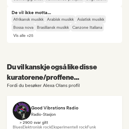
De vil ikke motta...
Afrikansk musikk
Arabisk musikk
Asiatisk musikk
Bossa nova
Brasiliansk musikk
Canzone Italiana
Vis alle +25
Du vil kanskje også like disse
kuratorene/proffene...
Fordi du besøker Alexa Olans profil
Good Vibrations Radio
Radio-Stasjon
> 2900 svar gitt
Blues
Elektronisk rock
Eksperimentell rock
Funk