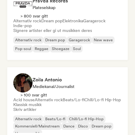
Pravda Records
Plateselskap
> 800 svar gitt
Alternativ rock
Dream pop
Elektronika
Garagerock
Indie-pop
Signere artister eller gi ut musikken deres
Alternativ rock
Dream pop
Garagerock
New wave
Pop-soul
Reggae
Shoegaze
Soul
Zoila Antonio
Mediekanal/journalist
> 100 svar gitt
Acid house
Alternativ rock
Beats/Lo-fi
Chill/Lo-fi Hip-Hop
Klassisk musikk
Skriv artikler
Alternativ rock
Beats/Lo-fi
Chill/Lo-fi Hip-Hop
Kommersiell/Mainstream
Dance
Disco
Dream pop
House-musikk