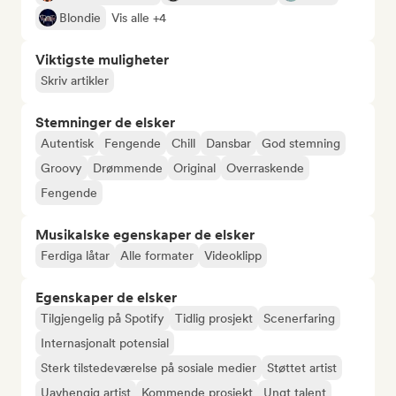
Blondie
Vis alle +4
Viktigste muligheter
Skriv artikler
Stemninger de elsker
Autentisk
Fengende
Chill
Dansbar
God stemning
Groovy
Drømmende
Original
Overraskende
Fengende
Musikalske egenskaper de elsker
Ferdiga låtar
Alle formater
Videoklipp
Egenskaper de elsker
Tilgjengelig på Spotify
Tidlig prosjekt
Scenerfaring
Internasjonalt potensial
Sterk tilstedeværelse på sosiale medier
Støttet artist
Uavhengig artist
Kommende prosjekt
Ungt talent