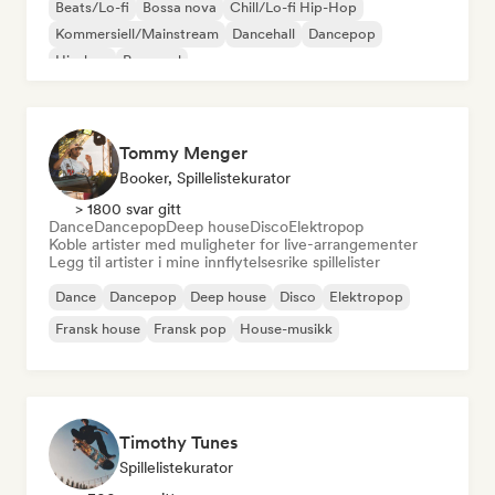
Beats/Lo-fi
Bossa nova
Chill/Lo-fi Hip-Hop
Kommersiell/Mainstream
Dancehall
Dancepop
Hip-hop
Pop-soul
Tommy Menger
Booker, Spillelistekurator
> 1800 svar gitt
Dance
Dancepop
Deep house
Disco
Elektropop
Koble artister med muligheter for live-arrangementer
Legg til artister i mine innflytelsesrike spillelister
Dance
Dancepop
Deep house
Disco
Elektropop
Fransk house
Fransk pop
House-musikk
Timothy Tunes
Spillelistekurator