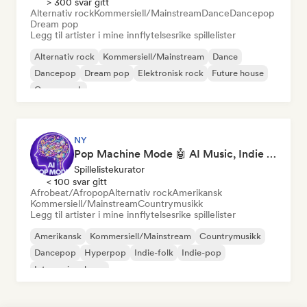
> 300 svar gitt
Alternativ rock
Kommersiell/Mainstream
Dance
Dancepop
Dream pop
Legg til artister i mine innflytelsesrike spillelister
Alternativ rock
Kommersiell/Mainstream
Dance
Dancepop
Dream pop
Elektronisk rock
Future house
Garagerock
NY
Pop Machine Mode 🤖 AI Music, Indie Pop & Dream Pop
Spillelistekurator
< 100 svar gitt
Afrobeat/Afropop
Alternativ rock
Amerikansk
Kommersiell/Mainstream
Countrymusikk
Legg til artister i mine innflytelsesrike spillelister
Amerikansk
Kommersiell/Mainstream
Countrymusikk
Dancepop
Hyperpop
Indie-folk
Indie-pop
Internasjonal pop