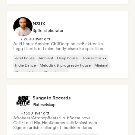
N3UX
Spillelistekurator
> 2800 svar gitt
Acid house
Ambient
Chill
Deep house
Elektronika
Legg til artister i mine innflytelsesrike spillelister
Acid house
Ambient
Deep house
House-musikk
Indie Dance
Melodisk & progressiv house
Minimal
Organisk house/Downtempo
Sungate Records
Plateselskap
> 1300 svar gitt
Afrobeat/Afropop
Beats/Lo-fi
Bossa nova
Chill/Lo-fi Hip-Hop
Kommersiell/Mainstream
Signere artister eller gi ut musikken deres