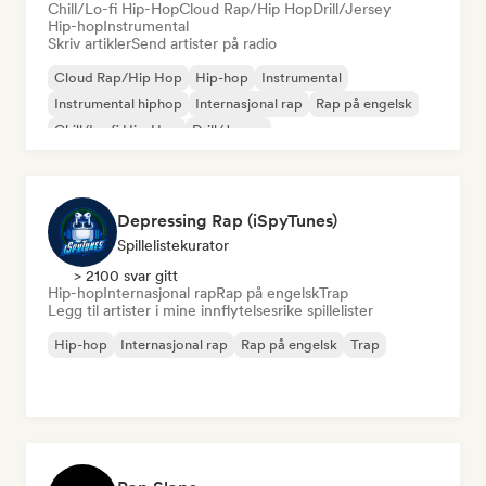
Chill/Lo-fi Hip-Hop
Cloud Rap/Hip Hop
Drill/Jersey
Hip-hop
Instrumental
Skriv artikler
Send artister på radio
Cloud Rap/Hip Hop
Hip-hop
Instrumental
Instrumental hiphop
Internasjonal rap
Rap på engelsk
Chill/Lo-fi Hip-Hop
Drill/Jersey
Depressing Rap (iSpyTunes)
Spillelistekurator
> 2100 svar gitt
Hip-hop
Internasjonal rap
Rap på engelsk
Trap
Legg til artister i mine innflytelsesrike spillelister
Hip-hop
Internasjonal rap
Rap på engelsk
Trap