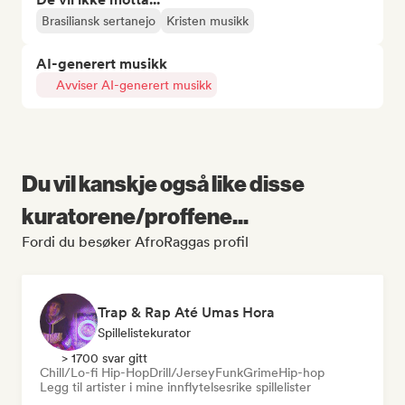
Brasiliansk sertanejo
Kristen musikk
AI-generert musikk
Avviser AI-generert musikk
Du vil kanskje også like disse
kuratorene/proffene...
Fordi du besøker AfroRaggas profil
Trap & Rap Até Umas Hora
Spillelistekurator
> 1700 svar gitt
Chill/Lo-fi Hip-Hop
Drill/Jersey
Funk
Grime
Hip-hop
Legg til artister i mine innflytelsesrike spillelister