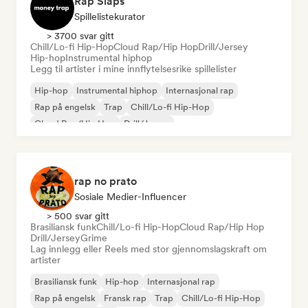
Rap Slaps
Spillelistekurator
> 3700 svar gitt
Chill/Lo-fi Hip-Hop
Cloud Rap/Hip Hop
Drill/Jersey
Hip-hop
Instrumental hiphop
Legg til artister i mine innflytelsesrike spillelister
Hip-hop
Instrumental hiphop
Internasjonal rap
Rap på engelsk
Trap
Chill/Lo-fi Hip-Hop
Cloud Rap/Hip Hop
Drill/Jersey
rap no prato
Sosiale Medier-Influencer
> 500 svar gitt
Brasiliansk funk
Chill/Lo-fi Hip-Hop
Cloud Rap/Hip Hop
Drill/Jersey
Grime
Lag innlegg eller Reels med stor gjennomslagskraft om
artister
Brasiliansk funk
Hip-hop
Internasjonal rap
Rap på engelsk
Fransk rap
Trap
Chill/Lo-fi Hip-Hop