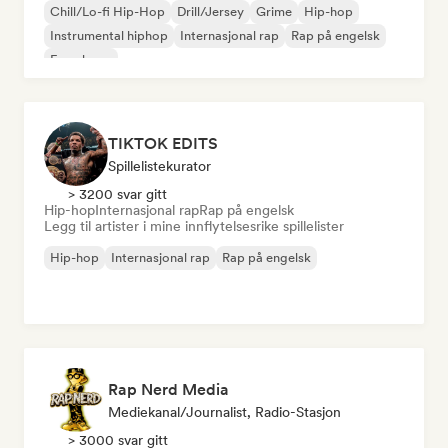
Chill/Lo-fi Hip-Hop
Drill/Jersey
Grime
Hip-hop
Instrumental hiphop
Internasjonal rap
Rap på engelsk
Fransk rap
TIKTOK EDITS
Spillelistekurator
> 3200 svar gitt
Hip-hop
Internasjonal rap
Rap på engelsk
Legg til artister i mine innflytelsesrike spillelister
Hip-hop
Internasjonal rap
Rap på engelsk
Rap Nerd Media
Mediekanal/journalist, Radio-Stasjon
> 3000 svar gitt