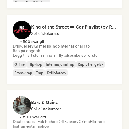
Cloud Rap/Hip Hop
King of the Street 👑 Car Playlist (by Rap Playlists)
Spillelistekurator
> 500 svar gitt
Drill/Jersey
Grime
Hip-hop
Internasjonal rap
Rap på engelsk
Legg til artister i mine innflytelsesrike spillelister
Grime
Hip-hop
Internasjonal rap
Rap på engelsk
Fransk rap
Trap
Drill/Jersey
Bars & Gains
Spillelistekurator
> 1100 svar gitt
Deutschrap/Tysk hiphop
Drill/Jersey
Grime
Hip-hop
Instrumental hiphop