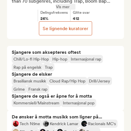
than 70 subgenres, including Trap, Boom Bap...
Vis mer
Delingsfrekvens
Gitte svar
26%
412
Se lignende kuratorer
Sjangere som aksepteres oftest
Chill/Lo-fi Hip-Hop
Hip-hop
Internasjonal rap
Rap på engelsk
Trap
Sjangere de elsker
Brasiliansk musikk
Cloud Rap/Hip Hop
Drill/Jersey
Grime
Fransk rap
Sjangere de også er åpne for å motta
Kommersiell/Mainstream
Internasjonal pop
De ønsker å motta musikk som ligner på...
Tech N9ne
Kendrick Lamar
Racionais MC's