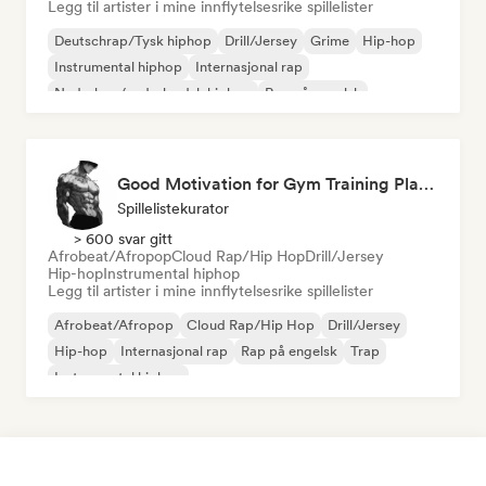
Legg til artister i mine innflytelsesrike spillelister
Deutschrap/Tysk hiphop
Drill/Jersey
Grime
Hip-hop
Instrumental hiphop
Internasjonal rap
Nederhop/nederlandsk hiphop
Rap på engelsk
Good Motivation for Gym Training Playlist 💪
Spillelistekurator
> 600 svar gitt
Afrobeat/Afropop
Cloud Rap/Hip Hop
Drill/Jersey
Hip-hop
Instrumental hiphop
Legg til artister i mine innflytelsesrike spillelister
Afrobeat/Afropop
Cloud Rap/Hip Hop
Drill/Jersey
Hip-hop
Internasjonal rap
Rap på engelsk
Trap
Instrumental hiphop