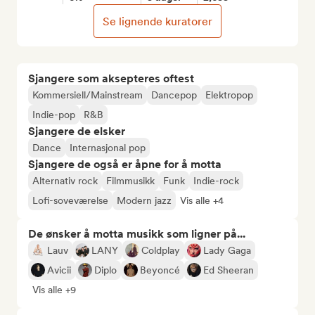
Se lignende kuratorer
Sjangere som aksepteres oftest
Kommersiell/Mainstream
Dancepop
Elektropop
Indie-pop
R&B
Sjangere de elsker
Dance
Internasjonal pop
Sjangere de også er åpne for å motta
Alternativ rock
Filmmusikk
Funk
Indie-rock
Lofi-soveværelse
Modern jazz
Vis alle +4
De ønsker å motta musikk som ligner på...
Lauv
LANY
Coldplay
Lady Gaga
Avicii
Diplo
Beyoncé
Ed Sheeran
Vis alle +9