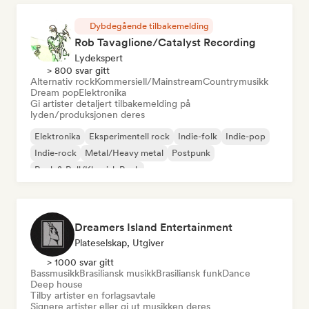
Dybdegående tilbakemelding
Rob Tavaglione/Catalyst Recording
Lydekspert
> 800 svar gitt
Alternativ rock
Kommersiell/Mainstream
Countrymusikk
Dream pop
Elektronika
Gi artister detaljert tilbakemelding på
lyden/produksjonen deres
Elektronika
Eksperimentell rock
Indie-folk
Indie-pop
Indie-rock
Metal/Heavy metal
Postpunk
Rock & Roll/Klassisk Rock
Dreamers Island Entertainment
Plateselskap, Utgiver
> 1000 svar gitt
Bassmusikk
Brasiliansk musikk
Brasiliansk funk
Dance
Deep house
Tilby artister en forlagsavtale
Signere artister eller gi ut musikken deres