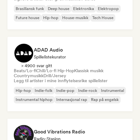
Brasiliansk funk
Deep house
Elektronika
Elektropop
Future house
Hip-hop
House-musikk
Tech House
ADAD Audio
Spillelistekurator
> 4900 svar gitt
Beats/Lo-fi
Chill/Lo-fi Hip-Hop
Klassisk musikk
Countrymusikk
Drill/Jersey
Legg til artister i mine innflytelsesrike spillelister
Hip-hop
Indie-folk
Indie-pop
Indie-rock
Instrumental
Instrumental hiphop
Internasjonal rap
Rap på engelsk
Good Vibrations Radio
Radio-Stasjon