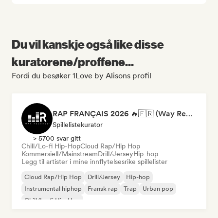
Du vil kanskje også like disse
kuratorene/proffene...
Fordi du besøker 1Love by Alisons profil
RAP FRANÇAIS 2026 🔥🇫🇷 (Way Records)
Spillelistekurator
> 5700 svar gitt
Chill/Lo-fi Hip-Hop
Cloud Rap/Hip Hop
Kommersiell/Mainstream
Drill/Jersey
Hip-hop
Legg til artister i mine innflytelsesrike spillelister
Cloud Rap/Hip Hop
Drill/Jersey
Hip-hop
Instrumental hiphop
Fransk rap
Trap
Urban pop
Chill/Lo-fi Hip-Hop