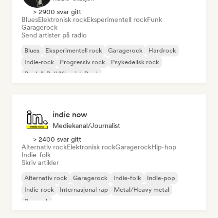
> 2900 svar gitt
Blues
Elektronisk rock
Eksperimentell rock
Funk
Garagerock
Send artister på radio
Blues
Eksperimentell rock
Garagerock
Hardrock
Indie-rock
Progressiv rock
Psykedelisk rock
Rock & Roll/Klassisk Rock
indie now
Mediekanal/journalist
> 2400 svar gitt
Alternativ rock
Elektronisk rock
Garagerock
Hip-hop
Indie-folk
Skriv artikler
Alternativ rock
Garagerock
Indie-folk
Indie-pop
Indie-rock
Internasjonal rap
Metal/Heavy metal
Poprock