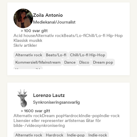
Zoila Antonio
Mediekanal/journalist
> 100 svar gitt
Acid house
Alternativ rock
Beats/Lo-fi
Chill/Lo-fi Hip-Hop
Klassisk musikk
Skriv artikler
Alternativ rock
Beats/Lo-fi
Chill/Lo-fi Hip-Hop
Kommersiell/Mainstream
Dance
Disco
Dream pop
House-musikk
Lorenzo Lautz
Synkroniseringsansvarlig
> 1600 svar gitt
Alternativ rock
Dream pop
Hardrock
Indie-pop
Indie-rock
Lisensier eller representer artisternas låtar för
bilde-/videosynkronisering
Alternativ rock
Hardrock
Indie-pop
Indie-rock