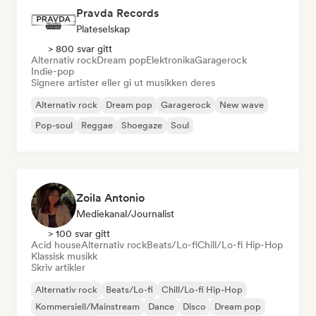
Pravda Records
Plateselskap
> 800 svar gitt
Alternativ rock
Dream pop
Elektronika
Garagerock
Indie-pop
Signere artister eller gi ut musikken deres
Alternativ rock
Dream pop
Garagerock
New wave
Pop-soul
Reggae
Shoegaze
Soul
Zoila Antonio
Mediekanal/journalist
> 100 svar gitt
Acid house
Alternativ rock
Beats/Lo-fi
Chill/Lo-fi Hip-Hop
Klassisk musikk
Skriv artikler
Alternativ rock
Beats/Lo-fi
Chill/Lo-fi Hip-Hop
Kommersiell/Mainstream
Dance
Disco
Dream pop