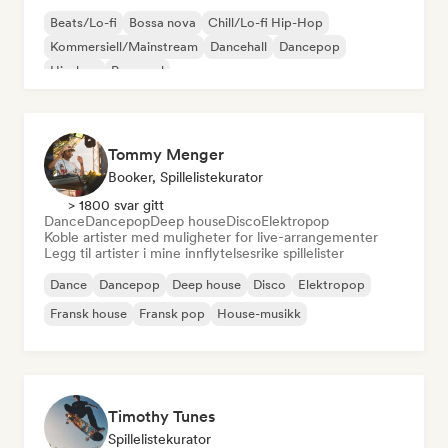
Beats/Lo-fi
Bossa nova
Chill/Lo-fi Hip-Hop
Kommersiell/Mainstream
Dancehall
Dancepop
Hip-hop
Pop-soul
Tommy Menger
Booker, Spillelistekurator
> 1800 svar gitt
Dance
Dancepop
Deep house
Disco
Elektropop
Koble artister med muligheter for live-arrangementer
Legg til artister i mine innflytelsesrike spillelister
Dance
Dancepop
Deep house
Disco
Elektropop
Fransk house
Fransk pop
House-musikk
Timothy Tunes
Spillelistekurator