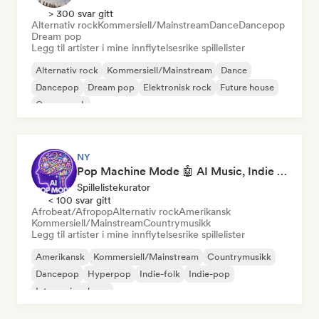
> 300 svar gitt
Alternativ rock
Kommersiell/Mainstream
Dance
Dancepop
Dream pop
Legg til artister i mine innflytelsesrike spillelister
Alternativ rock
Kommersiell/Mainstream
Dance
Dancepop
Dream pop
Elektronisk rock
Future house
Garagerock
NY
Pop Machine Mode 🤖 AI Music, Indie Pop & Dream Pop
Spillelistekurator
< 100 svar gitt
Afrobeat/Afropop
Alternativ rock
Amerikansk
Kommersiell/Mainstream
Countrymusikk
Legg til artister i mine innflytelsesrike spillelister
Amerikansk
Kommersiell/Mainstream
Countrymusikk
Dancepop
Hyperpop
Indie-folk
Indie-pop
Internasjonal pop