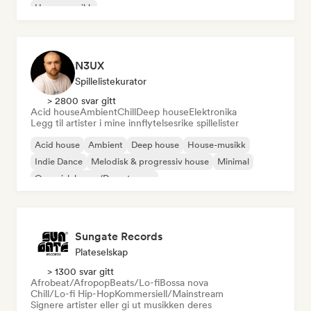
House-musikk
N3UX
Spillelistekurator
> 2800 svar gitt
Acid house
Ambient
Chill
Deep house
Elektronika
Legg til artister i mine innflytelsesrike spillelister
Acid house
Ambient
Deep house
House-musikk
Indie Dance
Melodisk & progressiv house
Minimal
Organisk house/Downtempo
Sungate Records
Plateselskap
> 1300 svar gitt
Afrobeat/Afropop
Beats/Lo-fi
Bossa nova
Chill/Lo-fi Hip-Hop
Kommersiell/Mainstream
Signere artister eller gi ut musikken deres