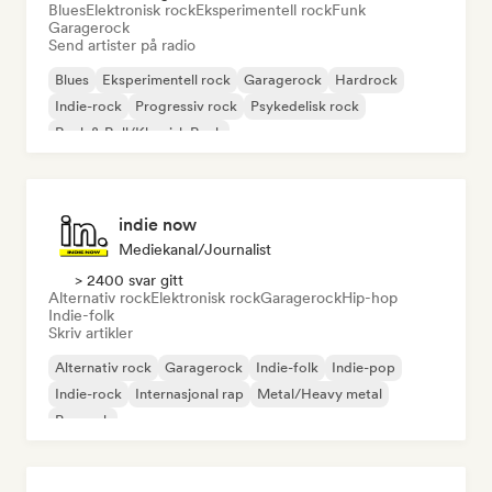
Blues
Elektronisk rock
Eksperimentell rock
Funk
Garagerock
Send artister på radio
Blues
Eksperimentell rock
Garagerock
Hardrock
Indie-rock
Progressiv rock
Psykedelisk rock
Rock & Roll/Klassisk Rock
indie now
Mediekanal/journalist
> 2400 svar gitt
Alternativ rock
Elektronisk rock
Garagerock
Hip-hop
Indie-folk
Skriv artikler
Alternativ rock
Garagerock
Indie-folk
Indie-pop
Indie-rock
Internasjonal rap
Metal/Heavy metal
Poprock