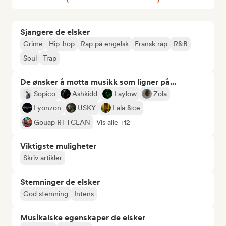
Sjangere de elsker
Grime
Hip-hop
Rap på engelsk
Fransk rap
R&B
Soul
Trap
De ønsker å motta musikk som ligner på...
Sopico
Ashkidd
Laylow
Zola
Lyonzon
USKY
Lala &ce
Gouap RTTCLAN
Vis alle +12
Viktigste muligheter
Skriv artikler
Stemninger de elsker
God stemning
Intens
Musikalske egenskaper de elsker