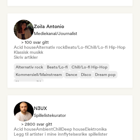
Zoila Antonio
Mediekanal/journalist
> 100 svar gitt
Acid house
Alternativ rock
Beats/Lo-fi
Chill/Lo-fi Hip-Hop
Klassisk musikk
Skriv artikler
Alternativ rock
Beats/Lo-fi
Chill/Lo-fi Hip-Hop
Kommersiell/Mainstream
Dance
Disco
Dream pop
House-musikk
N3UX
Spillelistekurator
> 2800 svar gitt
Acid house
Ambient
Chill
Deep house
Elektronika
Legg til artister i mine innflytelsesrike spillelister