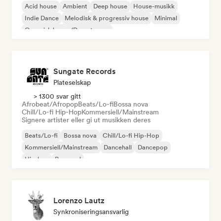
Acid house
Ambient
Deep house
House-musikk
Indie Dance
Melodisk & progressiv house
Minimal
Organisk house/Downtempo
Sungate Records
Plateselskap
> 1300 svar gitt
Afrobeat/Afropop
Beats/Lo-fi
Bossa nova
Chill/Lo-fi Hip-Hop
Kommersiell/Mainstream
Signere artister eller gi ut musikken deres
Beats/Lo-fi
Bossa nova
Chill/Lo-fi Hip-Hop
Kommersiell/Mainstream
Dancehall
Dancepop
Hip-hop
Pop-soul
Lorenzo Lautz
Synkroniseringsansvarlig