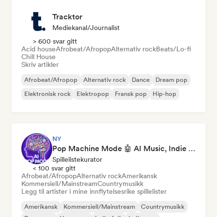
Tracktor
Mediekanal/journalist
> 600 svar gitt
Acid house
Afrobeat/Afropop
Alternativ rock
Beats/Lo-fi
Chill House
Skriv artikler
Afrobeat/Afropop
Alternativ rock
Dance
Dream pop
Elektronisk rock
Elektropop
Fransk pop
Hip-hop
NY
Pop Machine Mode 🤖 AI Music, Indie Pop & Dream Pop
Spillelistekurator
< 100 svar gitt
Afrobeat/Afropop
Alternativ rock
Amerikansk
Kommersiell/Mainstream
Countrymusikk
Legg til artister i mine innflytelsesrike spillelister
Amerikansk
Kommersiell/Mainstream
Countrymusikk