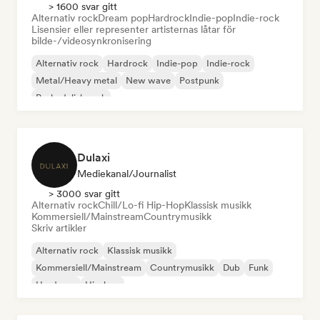
> 1600 svar gitt
Alternativ rock
Dream pop
Hardrock
Indie-pop
Indie-rock
Lisensier eller representer artisternas låtar för
bilde-/videosynkronisering
Alternativ rock
Hardrock
Indie-pop
Indie-rock
Metal/Heavy metal
New wave
Postpunk
Psykedelisk rock
Dulaxi
Mediekanal/journalist
> 3000 svar gitt
Alternativ rock
Chill/Lo-fi Hip-Hop
Klassisk musikk
Kommersiell/Mainstream
Countrymusikk
Skriv artikler
Alternativ rock
Klassisk musikk
Kommersiell/Mainstream
Countrymusikk
Dub
Funk
Hardcore
Hip-hop