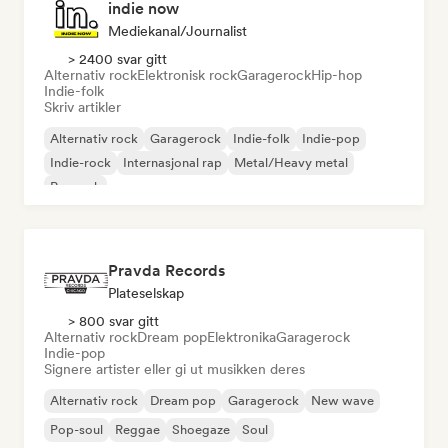
indie now
Mediekanal/journalist
> 2400 svar gitt
Alternativ rock
Elektronisk rock
Garagerock
Hip-hop
Indie-folk
Skriv artikler
Alternativ rock
Garagerock
Indie-folk
Indie-pop
Indie-rock
Internasjonal rap
Metal/Heavy metal
Poprock
Pravda Records
Plateselskap
> 800 svar gitt
Alternativ rock
Dream pop
Elektronika
Garagerock
Indie-pop
Signere artister eller gi ut musikken deres
Alternativ rock
Dream pop
Garagerock
New wave
Pop-soul
Reggae
Shoegaze
Soul