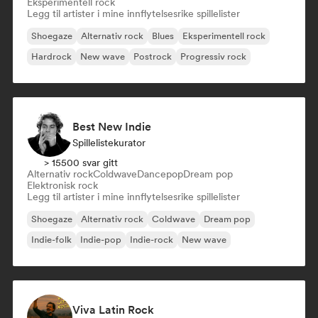
Eksperimentell rock
Legg til artister i mine innflytelsesrike spillelister
Shoegaze
Alternativ rock
Blues
Eksperimentell rock
Hardrock
New wave
Postrock
Progressiv rock
Best New Indie
Spillelistekurator
> 15500 svar gitt
Alternativ rock
Coldwave
Dancepop
Dream pop
Elektronisk rock
Legg til artister i mine innflytelsesrike spillelister
Shoegaze
Alternativ rock
Coldwave
Dream pop
Indie-folk
Indie-pop
Indie-rock
New wave
Viva Latin Rock