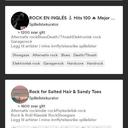
ROCK EN INGLÉS 🎸 Hits 100 🔥 Mejor Música Rock Internacional ·
Spillelistekurator
> 1200 svar gitt
Alternativ rock
Blues
Death/Thrash
Elektronisk rock
Garagerock
Legg til artister i mine innflytelsesrike spillelister
Shoegaze
Alternativ rock
Blues
Death/Thrash
Elektronisk rock
Garagerock
Hardcore
Hardrock
Rock for Salted Hair & Sandy Toes
Spillelistekurator
> 1600 svar gitt
Alternativ rock
Indie-rock
Psykedelisk rock
Rock & Roll/Klassisk Rock
Shoegaze
Legg til artister i mine innflytelsesrike spillelister