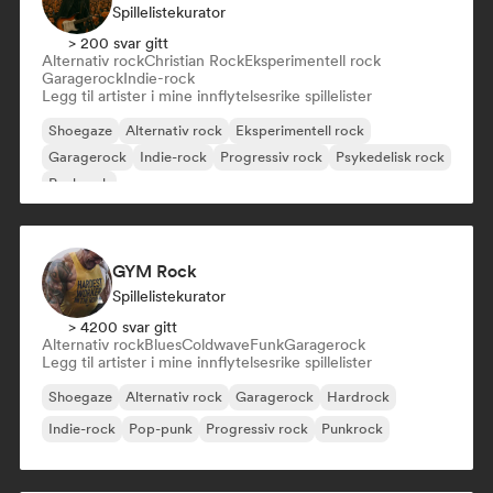
Spillelistekurator
> 200 svar gitt
Alternativ rock
Christian Rock
Eksperimentell rock
Garagerock
Indie-rock
Legg til artister i mine innflytelsesrike spillelister
Shoegaze
Alternativ rock
Eksperimentell rock
Garagerock
Indie-rock
Progressiv rock
Psykedelisk rock
Punkrock
GYM Rock
Spillelistekurator
> 4200 svar gitt
Alternativ rock
Blues
Coldwave
Funk
Garagerock
Legg til artister i mine innflytelsesrike spillelister
Shoegaze
Alternativ rock
Garagerock
Hardrock
Indie-rock
Pop-punk
Progressiv rock
Punkrock