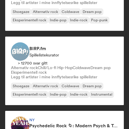
Legg til artister i mine innflytelsesrike spillelister
Shoegaze
Alternativ rock
Coldwave
Dream pop
Eksperimentell rock
Indie-pop
Indie-rock
Pop-punk
BIRP.fm
Spillelistekurator
> 12700 svar gitt
Alternativ rock
Chill/Lo-fi Hip-Hop
Coldwave
Dream pop
Eksperimentell rock
Legg til artister i mine innflytelsesrike spillelister
Shoegaze
Alternativ rock
Coldwave
Dream pop
Eksperimentell rock
Indie-pop
Indie-rock
Instrumental
NY
Psychedelic Rock 🌀: Modern Psych & Turkish Vibes