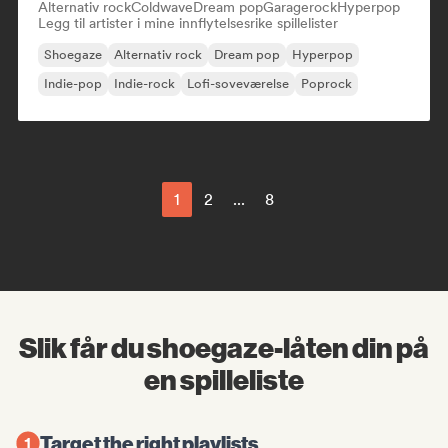
Alternativ rock
Coldwave
Dream pop
Garagerock
Hyperpop
Legg til artister i mine innflytelsesrike spillelister
Shoegaze
Alternativ rock
Dream pop
Hyperpop
Indie-pop
Indie-rock
Lofi-soveværelse
Poprock
1
2
...
8
Slik får du shoegaze-låten din på
en spilleliste
Target the right playlists