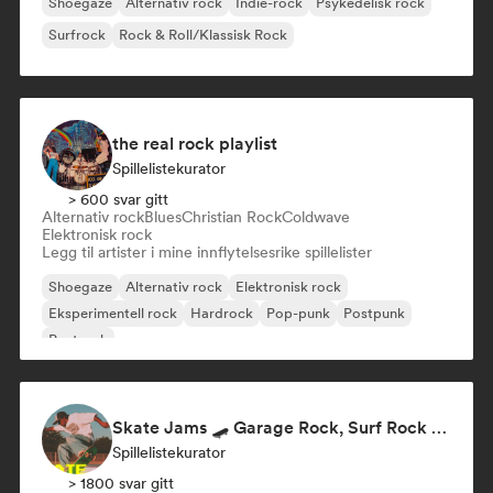
Shoegaze
Alternativ rock
Indie-rock
Psykedelisk rock
Surfrock
Rock & Roll/Klassisk Rock
the real rock playlist
Spillelistekurator
> 600 svar gitt
Alternativ rock
Blues
Christian Rock
Coldwave
Elektronisk rock
Legg til artister i mine innflytelsesrike spillelister
Shoegaze
Alternativ rock
Elektronisk rock
Eksperimentell rock
Hardrock
Pop-punk
Postpunk
Postrock
Skate Jams 🛹 Garage Rock, Surf Rock & Neo-Psych
Spillelistekurator
> 1800 svar gitt