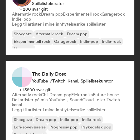
Spillelistekurator
> 200 svar gitt
Alternativ rock
Dream pop
Eksperimentell rock
Garagerock
Indie-pop
Legg til artister i mine innflytelsesrike spillelister
Shoegaze
Alternativ rock
Dream pop
Eksperimentell rock
Garagerock
Indie-pop
Indie-rock
New wave
The Daily Dose
YouTube-/Twitch-Kanal, Spillelistekurator
> 13800 svar gitt
Alternativ rock
Chill
Dream pop
Elektronika
Future house
Del artister på min YouTube-, SoundCloud- eller Twitch-
kanal
Legg til artister i mine innflytelsesrike spillelister
Shoegaze
Dream pop
Indie-pop
Indie-rock
Lofi-soveværelse
Progressiv pop
Psykedelisk pop
Psykedelisk rock