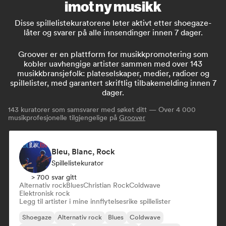
imot ny musikk
Disse spillelistekuratorene leter aktivt etter shoegaze-
låter og svarer på alle innsendinger innen 7 dager.
Groover er en plattform for musikkpromotering som
kobler uavhengige artister sammen med over 143
musikkbransjefolk: plateselskaper, medier, radioer og
spillelister, med garantert skriftlig tilbakemelding innen 7
dager.
143
kuratorer som samsvarer med søket ditt — Over 4 000
musikprofesjonelle tilgjengelige på
Groover
Bleu, Blanc, Rock
Spillelistekurator
> 700 svar gitt
Alternativ rock
Blues
Christian Rock
Coldwave
Elektronisk rock
Legg til artister i mine innflytelsesrike spillelister
Shoegaze
Alternativ rock
Blues
Coldwave