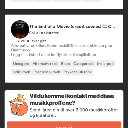
The End of a Movie (credit scenes) 🎞️ Cinematic Dream Pop & Bedroom Indie
Spillelistekurator
> 2500 svar gitt
Alternativ rock
Blues
Kommersiell/Mainstream
Dream pop
Filmmusikk
Legg til artister i mine innflytelsesrike spillelister
Shoegaze
Alternativ rock
Blues
Garagerock
Indie-pop
Indie-rock
Progressiv rock
Psykedelisk rock
Vil du komme i kontakt med disse
musikkproffene?
Send låten din til over 3 000 musikkproffer
og kuratorer.