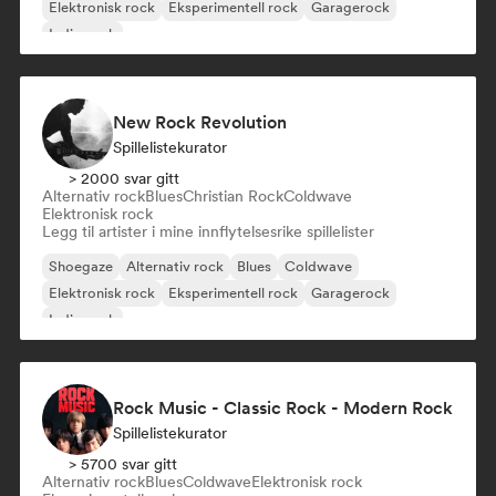
Elektronisk rock
Eksperimentell rock
Garagerock
Indie-rock
New Rock Revolution
Spillelistekurator
> 2000 svar gitt
Alternativ rock
Blues
Christian Rock
Coldwave
Elektronisk rock
Legg til artister i mine innflytelsesrike spillelister
Shoegaze
Alternativ rock
Blues
Coldwave
Elektronisk rock
Eksperimentell rock
Garagerock
Indie-rock
Rock Music - Classic Rock - Modern Rock
Spillelistekurator
> 5700 svar gitt
Alternativ rock
Blues
Coldwave
Elektronisk rock