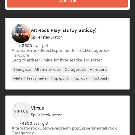
Start nå
Alt Rock Playlists (by Saticöy)
Spillelistekurator
> 3600 svar gitt
Alternativ rock
Blues
Eksperimentell rock
Garagerock
Hardcore
Legg til artister i mine innflytelsesrike spillelister
Shoegaze
Alternativ rock
Garagerock
Hardcore
Metal/Heavy metal
Pop-punk
Poprock
Postpunk
Virtue
Spillelistekurator
> 4300 svar gitt
Alternativ rock
Coldwave
Dream pop
Eksperimentell rock
Garagerock