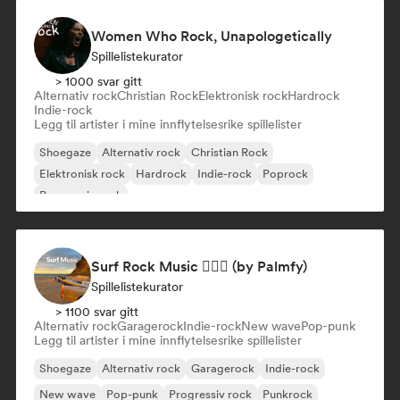
Women Who Rock, Unapologetically
Spillelistekurator
> 1000 svar gitt
Alternativ rock
Christian Rock
Elektronisk rock
Hardrock
Indie-rock
Legg til artister i mine innflytelsesrike spillelister
Shoegaze
Alternativ rock
Christian Rock
Elektronisk rock
Hardrock
Indie-rock
Poprock
Progressiv rock
Surf Rock Music 🏄🏻‍♂️ (by Palmfy)
Spillelistekurator
> 1100 svar gitt
Alternativ rock
Garagerock
Indie-rock
New wave
Pop-punk
Legg til artister i mine innflytelsesrike spillelister
Shoegaze
Alternativ rock
Garagerock
Indie-rock
New wave
Pop-punk
Progressiv rock
Punkrock