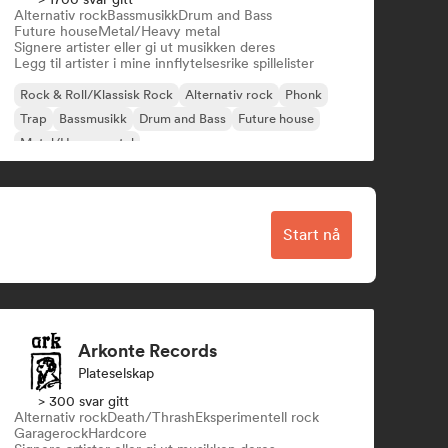
Alternativ rock
Bassmusikk
Drum and Bass
Future house
Metal/Heavy metal
Signere artister eller gi ut musikken deres
Legg til artister i mine innflytelsesrike spillelister
Rock & Roll/Klassisk Rock
Alternativ rock
Phonk
Trap
Bassmusikk
Drum and Bass
Future house
Metal/Heavy metal
Start nå
Arkonte Records
Plateselskap
> 300 svar gitt
Alternativ rock
Death/Thrash
Eksperimentell rock
Garagerock
Hardcore