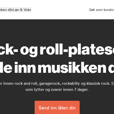
kken din
Lær & Voks
Søk som kurato
ck- og roll-plate
e inn musikken di
 innen rock and roll, garagerock, rockabilly og klassisk rock. S
som lytter og svarer innen 7 dager.
Send inn låten din