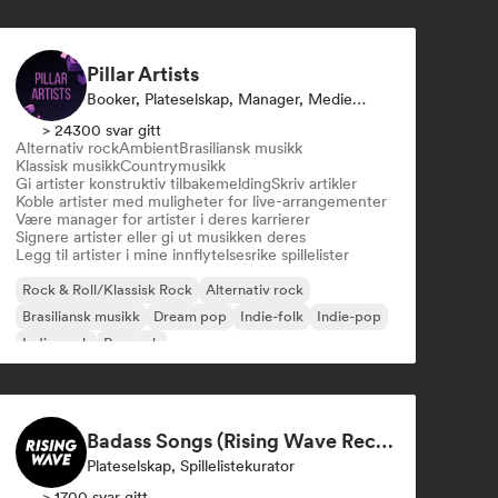
Pillar Artists
Booker, Plateselskap, Manager, Mediekanal/journalist, Mentor, Spillelistekurator
> 24300 svar gitt
Alternativ rock
Ambient
Brasiliansk musikk
Klassisk musikk
Countrymusikk
Gi artister konstruktiv tilbakemelding
Skriv artikler
Koble artister med muligheter for live-arrangementer
Være manager for artister i deres karrierer
Signere artister eller gi ut musikken deres
Legg til artister i mine innflytelsesrike spillelister
Rock & Roll/Klassisk Rock
Alternativ rock
Brasiliansk musikk
Dream pop
Indie-folk
Indie-pop
Indie-rock
Poprock
Badass Songs (Rising Wave Records)
Plateselskap, Spillelistekurator
> 1700 svar gitt