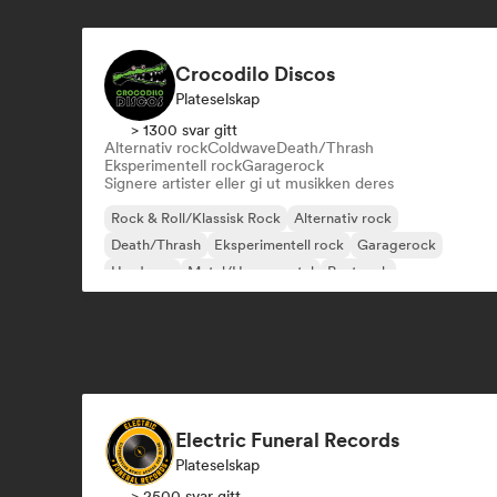
Crocodilo Discos
Plateselskap
> 1300 svar gitt
Alternativ rock
Coldwave
Death/Thrash
Eksperimentell rock
Garagerock
Signere artister eller gi ut musikken deres
Rock & Roll/Klassisk Rock
Alternativ rock
Death/Thrash
Eksperimentell rock
Garagerock
Hardcore
Metal/Heavy metal
Postpunk
Electric Funeral Records
Plateselskap
> 2500 svar gitt