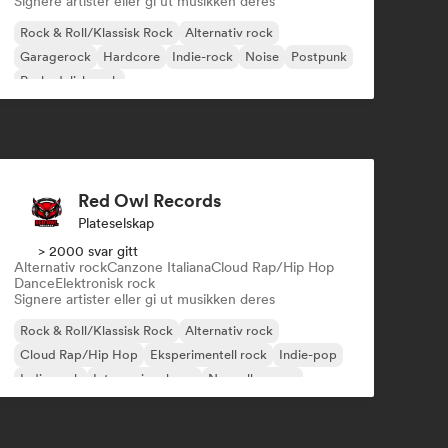
Signere artister eller gi ut musikken deres
Rock & Roll/Klassisk Rock
Alternativ rock
Garagerock
Hardcore
Indie-rock
Noise
Postpunk
Psykedelisk rock
Red Owl Records
Plateselskap
> 2000 svar gitt
Alternativ rock
Canzone Italiana
Cloud Rap/Hip Hop
Dance
Elektronisk rock
Signere artister eller gi ut musikken deres
Rock & Roll/Klassisk Rock
Alternativ rock
Cloud Rap/Hip Hop
Eksperimentell rock
Indie-pop
Indie-rock
Internasjonal pop
Nouvelle scene