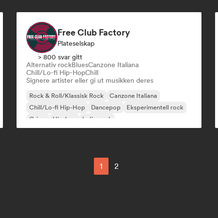
Free Club Factory
Plateselskap
> 800 svar gitt
Alternativ rock
Blues
Canzone Italiana
Chill/Lo-fi Hip-Hop
Chill
Signere artister eller gi ut musikken deres
Rock & Roll/Klassisk Rock
Canzone Italiana
Chill/Lo-fi Hip-Hop
Dancepop
Eksperimentell rock
Grime
Hip-hop
Indie-rock
1
2