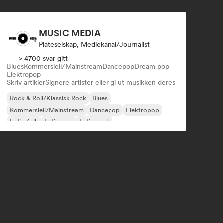
MUSIC MEDIA
Plateselskap, Mediekanal/journalist
> 4700 svar gitt
Blues
Kommersiell/Mainstream
Dancepop
Dream pop
Elektropop
Skriv artikler
Signere artister eller gi ut musikken deres
Rock & Roll/Klassisk Rock
Blues
Kommersiell/Mainstream
Dancepop
Elektropop
Indie-folk
Indie-pop
Indie-rock