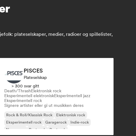
ter
k: plateselskaper, medier, radioer og spillelister,
PISCES
Plateselskap
> 300 svar gitt
Death/Thrash
Elektronisk rock
Eksperimentell elektronisk
Eksperimentell jazz
Eksperimentell rock
Signere artister eller gi ut musikken deres
Rock & Roll/Klassisk Rock
Elektronisk rock
Eksperimentell rock
Garagerock
Indie-rock
New wave
Postpunk
Postrock