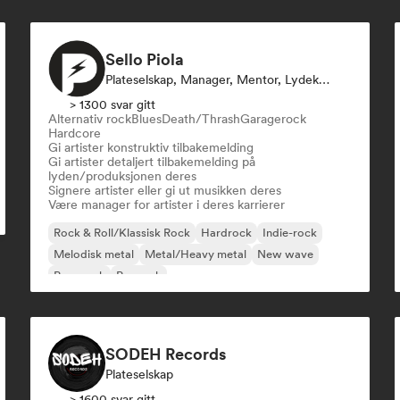
Sello Piola
Plateselskap, Manager, Mentor, Lydekspert
> 1300 svar gitt
Alternativ rock
Blues
Death/Thrash
Garagerock
Hardcore
Gi artister konstruktiv tilbakemelding
Gi artister detaljert tilbakemelding på
lyden/produksjonen deres
Signere artister eller gi ut musikken deres
Være manager for artister i deres karrierer
Rock & Roll/Klassisk Rock
Hardrock
Indie-rock
Melodisk metal
Metal/Heavy metal
New wave
Pop-punk
Poprock
SODEH Records
Plateselskap
> 1600 svar gitt