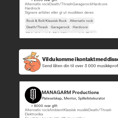
Alternativ rock
Death/Thrash
Garagerock
Hardcore
Hardrock
Signere artister eller gi ut musikken deres
Rock & Roll/Klassisk Rock
Alternativ rock
Death/Thrash
Garagerock
Hardcore
Melodisk metal
Metal/Heavy metal
Noise
Vil du komme i kontakt med dis
Send låten din til over 3 000 musikkprof
MANAGARM Productions
Plateselskap, Mentor, Spillelistekurator
> 8000 svar gitt
Alternativ rock
Ambient
Klassisk musikk
Death/Thrash
Elektronika