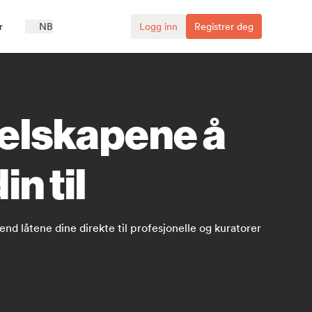
r
NB
Logg inn
Registrer deg
selskapene å
n til
end låtene dine direkte til profesjonelle og kuratorer