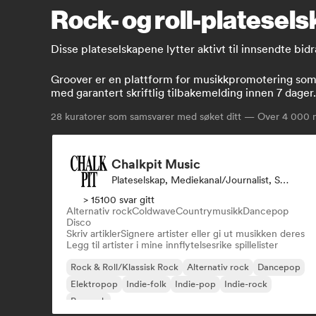
Rock- og roll-plateselsk
Disse plateselskapene lytter aktivt til innsendte bidr
Groover er en plattform for musikkpromotering som k
med garantert skriftlig tilbakemelding innen 7 dager.
28
kuratorer som samsvarer med søket ditt — Over 4 000 mu
Chalkpit Music
Plateselskap, Mediekanal/journalist, Spillelistekurator
> 15100 svar gitt
Alternativ rock
Coldwave
Countrymusikk
Dancepop
Disco
Skriv artikler
Signere artister eller gi ut musikken deres
Legg til artister i mine innflytelsesrike spillelister
Rock & Roll/Klassisk Rock
Alternativ rock
Dancepop
Elektropop
Indie-folk
Indie-pop
Indie-rock
Poprock