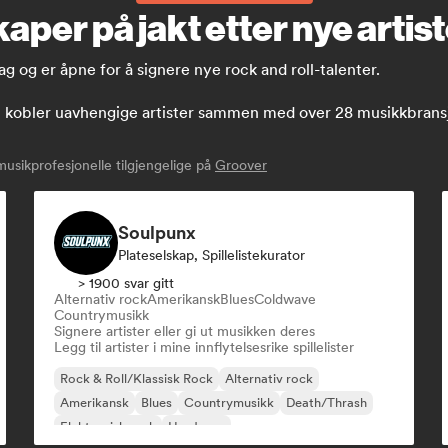
aper på jakt etter nye artis
ag og er åpne for å signere nye rock and roll-talenter.
obler uavhengige artister sammen med over 28 musikkbransjefol
sikprofesjonelle tilgjengelige på
Groover
Soulpunx
Plateselskap, Spillelistekurator
> 1900 svar gitt
Alternativ rock
Amerikansk
Blues
Coldwave
Countrymusikk
Signere artister eller gi ut musikken deres
Legg til artister i mine innflytelsesrike spillelister
Rock & Roll/Klassisk Rock
Alternativ rock
Amerikansk
Blues
Countrymusikk
Death/Thrash
Elektronisk rock
Hardcore