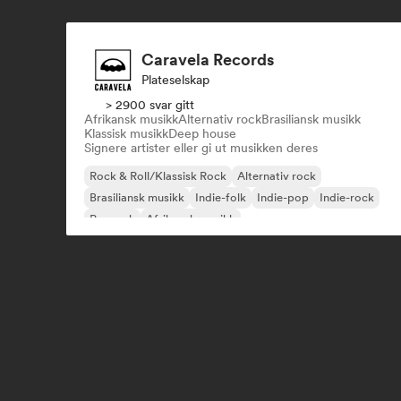
Caravela Records
Plateselskap
> 2900 svar gitt
Afrikansk musikk
Alternativ rock
Brasiliansk musikk
Klassisk musikk
Deep house
Signere artister eller gi ut musikken deres
Rock & Roll/Klassisk Rock
Alternativ rock
Brasiliansk musikk
Indie-folk
Indie-pop
Indie-rock
Poprock
Afrikansk musikk