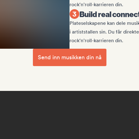
rock'n'roll-karrieren din.
Build real connec
Plateselskapene kan dele musikke
i artiststallen sin. Du får dir
rock'n'roll-karrieren din.
Send inn musikken din nå