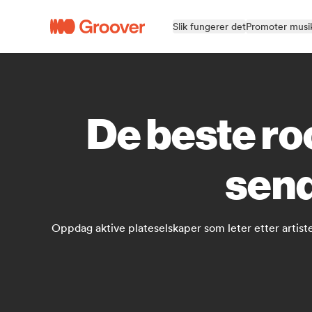
Slik fungerer det
Promoter musi
De beste ro
send
Oppdag aktive plateselskaper som leter etter artister