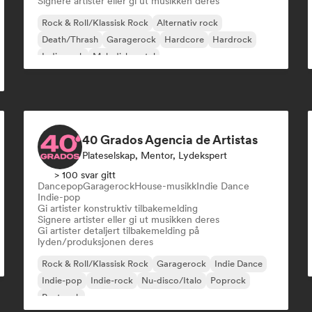
Signere artister eller gi ut musikken deres
Rock & Roll/Klassisk Rock
Alternativ rock
Death/Thrash
Garagerock
Hardcore
Hardrock
Indie-rock
Melodisk metal
40 Grados Agencia de Artistas
Plateselskap, Mentor, Lydekspert
> 100 svar gitt
Dancepop
Garagerock
House-musikk
Indie Dance
Indie-pop
Gi artister konstruktiv tilbakemelding
Signere artister eller gi ut musikken deres
Gi artister detaljert tilbakemelding på
lyden/produksjonen deres
Rock & Roll/Klassisk Rock
Garagerock
Indie Dance
Indie-pop
Indie-rock
Nu-disco/Italo
Poprock
Postpunk