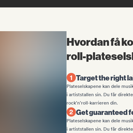
Hvordan få ko
roll-platesel
Target the right l
Plateselskapene kan dele musikke
i artiststallen sin. Du får dir
rock'n'roll-karrieren din.
Get guaranteed f
Plateselskapene kan dele musikke
i artiststallen sin. Du får dir