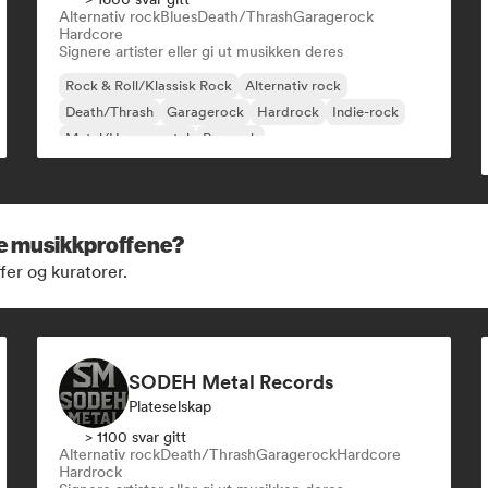
Alternativ rock
Blues
Death/Thrash
Garagerock
Hardcore
Signere artister eller gi ut musikken deres
Rock & Roll/Klassisk Rock
Alternativ rock
Death/Thrash
Garagerock
Hardrock
Indie-rock
Metal/Heavy metal
Poprock
se musikkproffene?
fer og kuratorer.
SODEH Metal Records
Plateselskap
> 1100 svar gitt
Alternativ rock
Death/Thrash
Garagerock
Hardcore
Hardrock