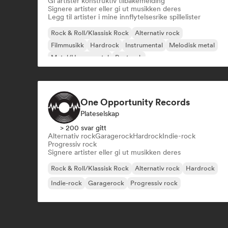
Gi artister konstruktiv tilbakemelding
Signere artister eller gi ut musikken deres
Legg til artister i mine innflytelsesrike spillelister
Rock & Roll/Klassisk Rock
Alternativ rock
Filmmusikk
Hardrock
Instrumental
Melodisk metal
Metal/Heavy metal
Postrock
One Opportunity Records
Plateselskap
> 200 svar gitt
Alternativ rock
Garagerock
Hardrock
Indie-rock
Progressiv rock
Signere artister eller gi ut musikken deres
Rock & Roll/Klassisk Rock
Alternativ rock
Hardrock
Indie-rock
Garagerock
Progressiv rock