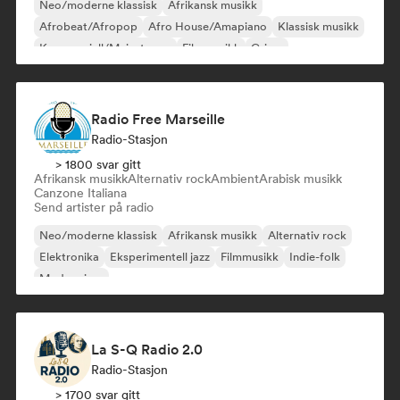
Neo/moderne klassisk
Afrikansk musikk
Afrobeat/Afropop
Afro House/Amapiano
Klassisk musikk
Kommersiell/Mainstream
Filmmusikk
Grime
Radio Free Marseille
Radio-Stasjon
> 1800 svar gitt
Afrikansk musikk
Alternativ rock
Ambient
Arabisk musikk
Canzone Italiana
Send artister på radio
Neo/moderne klassisk
Afrikansk musikk
Alternativ rock
Elektronika
Eksperimentell jazz
Filmmusikk
Indie-folk
Modern jazz
La S-Q Radio 2.0
Radio-Stasjon
> 1700 svar gitt