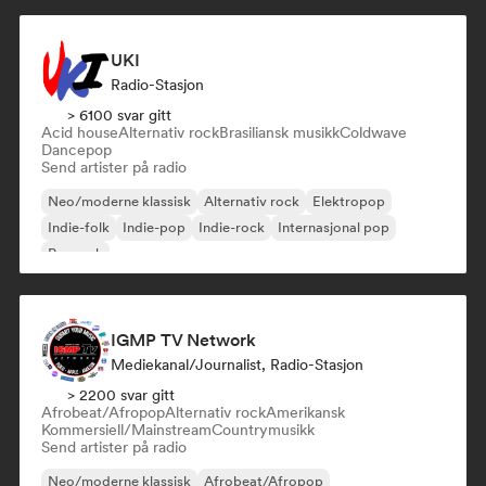
UKI
Radio-Stasjon
> 6100 svar gitt
Acid house
Alternativ rock
Brasiliansk musikk
Coldwave
Dancepop
Send artister på radio
Neo/moderne klassisk
Alternativ rock
Elektropop
Indie-folk
Indie-pop
Indie-rock
Internasjonal pop
Poprock
IGMP TV Network
Mediekanal/journalist, Radio-Stasjon
> 2200 svar gitt
Afrobeat/Afropop
Alternativ rock
Amerikansk
Kommersiell/Mainstream
Countrymusikk
Send artister på radio
Neo/moderne klassisk
Afrobeat/Afropop