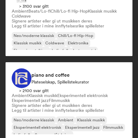
> 3100 svar gitt
Ambient
Beats/Lo-fi
Chill/Lo-fi Hip-Hop
Klassisk musikk
Coldwave
Signere artister eller gi ut musikken deres
Legg til artister i mine innflytelsesrike spillelister
Neo/moderne klassisk
Chill/Lo-fi Hip-Hop
Klassisk musikk
Coldwave
Elektronika
Eksperimentell jazz
Indie-folk
Instrumental
piano and coffee
Plateselskap, Spillelistekurator
> 2100 svar gitt
Ambient
Klassisk musikk
Eksperimentell elektronisk
Eksperimentell jazz
Filmmusikk
Signere artister eller gi ut musikken deres
Legg til artister i mine innflytelsesrike spillelister
Neo/moderne klassisk
Ambient
Klassisk musikk
Eksperimentell elektronisk
Eksperimentell jazz
Filmmusikk
Indie-folk
Sanger og låtskriver