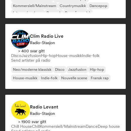
Kommersiell/Mainstream
Countrymusikk
Dancepop
Internasjonal pop
Poprock
Rap på engelsk
Clim Radio Live
Radio-Stasjon
> 400 svar gitt
Disco
Jazzfusion
Hip-hop
House-musikk
Indie-folk
Send artister på radio
Neo/moderne klassisk
Disco
Jazzfusion
Hip-hop
House-musikk
Indie-folk
Nouvelle scene
Fransk rap
Radio Levant
Radio-Stasjon
> 1900 svar gitt
Chill House
Chill
Kommersiell/Mainstream
Dance
Deep house