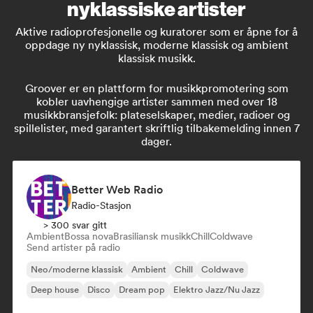
nyklassiske artister
Aktive radioprofesjonelle og kuratorer som er åpne for å
oppdage ny nyklassisk, moderne klassisk og ambient
klassisk musikk.
Groover er en plattform for musikkpromotering som
kobler uavhengige artister sammen med over 18
musikkbransjefolk: plateselskaper, medier, radioer og
spillelister, med garantert skriftlig tilbakemelding innen 7
dager.
Better Web Radio
Radio-Stasjon
> 300 svar gitt
Ambient
Bossa nova
Brasiliansk musikk
Chill
Coldwave
Send artister på radio
Neo/moderne klassisk
Ambient
Chill
Coldwave
Deep house
Disco
Dream pop
Elektro Jazz/Nu Jazz