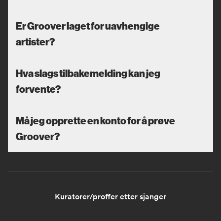
Er Groover laget for uavhengige
artister?
Hva slags tilbakemelding kan jeg
forvente?
Må jeg opprette en konto for å prøve
Groover?
Kuratorer/proffer etter sjanger