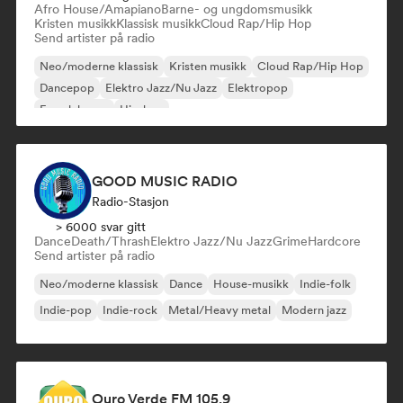
Afro House/Amapiano
Barne- og ungdomsmusikk
Kristen musikk
Klassisk musikk
Cloud Rap/Hip Hop
Send artister på radio
Neo/moderne klassisk
Kristen musikk
Cloud Rap/Hip Hop
Dancepop
Elektro Jazz/Nu Jazz
Elektropop
Fransk house
Hip-hop
GOOD MUSIC RADIO
Radio-Stasjon
> 6000 svar gitt
Dance
Death/Thrash
Elektro Jazz/Nu Jazz
Grime
Hardcore
Send artister på radio
Neo/moderne klassisk
Dance
House-musikk
Indie-folk
Indie-pop
Indie-rock
Metal/Heavy metal
Modern jazz
Ouro Verde FM 105,9