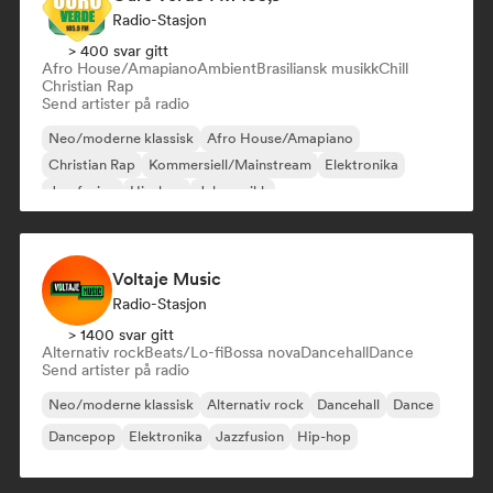
Radio-Stasjon
> 400 svar gitt
Afro House/Amapiano
Ambient
Brasiliansk musikk
Chill
Christian Rap
Send artister på radio
Neo/moderne klassisk
Afro House/Amapiano
Christian Rap
Kommersiell/Mainstream
Elektronika
Jazzfusion
Hip-hop
Julemusikk
Voltaje Music
Radio-Stasjon
> 1400 svar gitt
Alternativ rock
Beats/Lo-fi
Bossa nova
Dancehall
Dance
Send artister på radio
Neo/moderne klassisk
Alternativ rock
Dancehall
Dance
Dancepop
Elektronika
Jazzfusion
Hip-hop