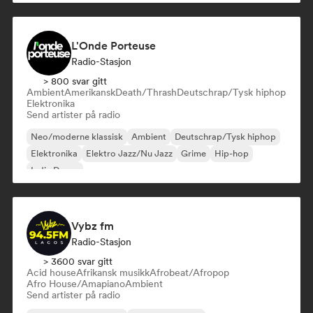
L'Onde Porteuse
Radio-Stasjon
> 800 svar gitt
Ambient
Amerikansk
Death/Thrash
Deutschrap/Tysk hiphop
Elektronika
Send artister på radio
Neo/moderne klassisk
Ambient
Deutschrap/Tysk hiphop
Elektronika
Elektro Jazz/Nu Jazz
Grime
Hip-hop
Indie Dance
Vybz fm
Radio-Stasjon
> 3600 svar gitt
Acid house
Afrikansk musikk
Afrobeat/Afropop
Afro House/Amapiano
Ambient
Send artister på radio