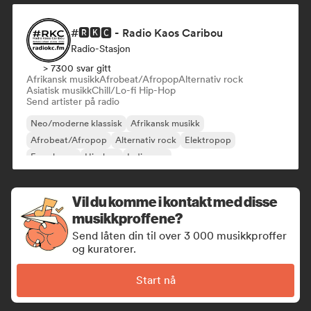
#🆁🅺🅲 - Radio Kaos Caribou
Radio-Stasjon
> 7300 svar gitt
Afrikansk musikk
Afrobeat/Afropop
Alternativ rock
Asiatisk musikk
Chill/Lo-fi Hip-Hop
Send artister på radio
Neo/moderne klassisk
Afrikansk musikk
Afrobeat/Afropop
Alternativ rock
Elektropop
Fransk pop
Hip-hop
Indie-pop
Vil du komme i kontakt med disse
musikkproffene?
Send låten din til over 3 000 musikkproffer
og kuratorer.
Start nå