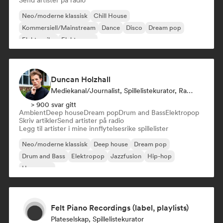
Send artister på radio
Neo/moderne klassisk
Chill House
Kommersiell/Mainstream
Dance
Disco
Dream pop
Elektronika
Elektropop
Duncan Holzhall
Mediekanal/journalist, Spillelistekurator, Radio-Stasjon
> 900 svar gitt
Ambient
Deep house
Dream pop
Drum and Bass
Elektropop
Skriv artikler
Send artister på radio
Legg til artister i mine innflytelsesrike spillelister
Neo/moderne klassisk
Deep house
Dream pop
Drum and Bass
Elektropop
Jazzfusion
Hip-hop
Hyperpop
Felt Piano Recordings (label, playlists)
Plateselskap, Spillelistekurator