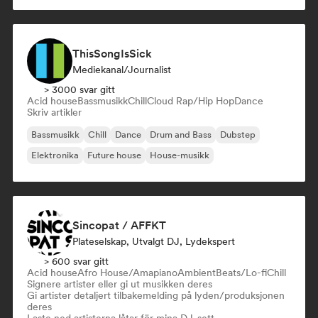
ThisSongIsSick
Mediekanal/journalist
> 3000 svar gitt
Acid house
Bassmusikk
Chill
Cloud Rap/Hip Hop
Dance
Skriv artikler
Bassmusikk
Chill
Dance
Drum and Bass
Dubstep
Elektronika
Future house
House-musikk
Sincopat / AFFKT
Plateselskap, Utvalgt DJ, Lydekspert
> 600 svar gitt
Acid house
Afro House/Amapiano
Ambient
Beats/Lo-fi
Chill
Signere artister eller gi ut musikken deres
Gi artister detaljert tilbakemelding på lyden/produksjonen
deres