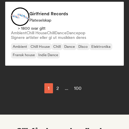
Girlfriend Records
Plateselskap
> 1800 svar gitt
Ambient
Chill House
Chill
Dance
Dancepop
Signere artister eller gi ut musikken deres
Ambient
Chill House
Chill
Dance
Disco
Elektronika
Fransk house
Indie Dance
1
2
...
100