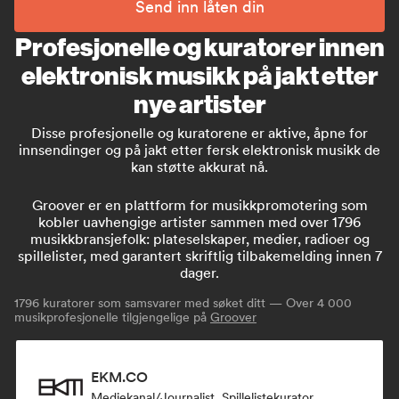
Send inn låten din
Profesjonelle og kuratorer innen
elektronisk musikk på jakt etter
nye artister
Disse profesjonelle og kuratorene er aktive, åpne for
innsendinger og på jakt etter fersk elektronisk musikk de
kan støtte akkurat nå.
Groover er en plattform for musikkpromotering som
kobler uavhengige artister sammen med over 1796
musikkbransjefolk: plateselskaper, medier, radioer og
spillelister, med garantert skriftlig tilbakemelding innen 7
dager.
1796
kuratorer som samsvarer med søket ditt — Over 4 000
musikprofesjonelle tilgjengelige på
Groover
EKM.CO
Mediekanal/journalist, Spillelistekurator