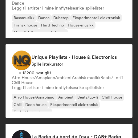
Dance
Legg til artister i mine innflytelsesrike spillelister
Bassmusikk
Dance
Dubstep
Eksperimentell elektronisk
Fransk house
Hard Techno
House-musikk
Melodisk & progressiv house
Unique Playlists - House & Electronics
Spillelistekurator
> 12200 svar gitt
Afro House/Amapiano
Ambient
Arabisk musikk
Beats/Lo-fi
Chill House
Legg til artister i mine innflytelsesrike spillelister
Afro House/Amapiano
Ambient
Beats/Lo-fi
Chill House
Chill
Deep house
Eksperimentell elektronisk
Funky/Jackin House
La Radio du bord de l'eau - DAB+ Radio Station (Switzerland)