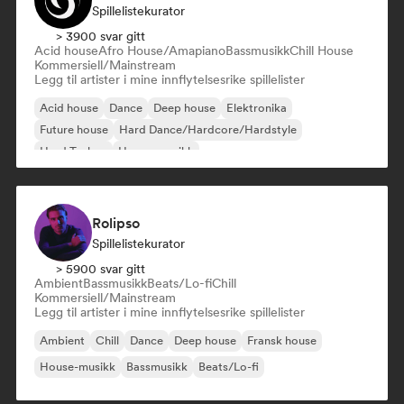
Spillelistekurator
> 3900 svar gitt
Acid house
Afro House/Amapiano
Bassmusikk
Chill House
Kommersiell/Mainstream
Legg til artister i mine innflytelsesrike spillelister
Acid house
Dance
Deep house
Elektronika
Future house
Hard Dance/Hardcore/Hardstyle
Hard Techno
House-musikk
Rolipso
Spillelistekurator
> 5900 svar gitt
Ambient
Bassmusikk
Beats/Lo-fi
Chill
Kommersiell/Mainstream
Legg til artister i mine innflytelsesrike spillelister
Ambient
Chill
Dance
Deep house
Fransk house
House-musikk
Bassmusikk
Beats/Lo-fi