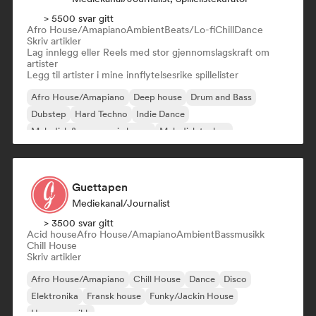
> 5500 svar gitt
Afro House/Amapiano
Ambient
Beats/Lo-fi
Chill
Dance
Skriv artikler
Lag innlegg eller Reels med stor gjennomslagskraft om
artister
Legg til artister i mine innflytelsesrike spillelister
Afro House/Amapiano
Deep house
Drum and Bass
Dubstep
Hard Techno
Indie Dance
Melodisk & progressiv house
Melodisk techno
Guettapen
Mediekanal/journalist
> 3500 svar gitt
Acid house
Afro House/Amapiano
Ambient
Bassmusikk
Chill House
Skriv artikler
Afro House/Amapiano
Chill House
Dance
Disco
Elektronika
Fransk house
Funky/Jackin House
House-musikk