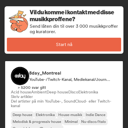
Vil du komme i kontakt med disse
musikkproffene?
Send låten din til over 3 000 musikkproffer
og kuratorer.
Start nå
8day_Montreal
YouTube-/Twitch-Kanal, Mediekanal/journalist
> 5200 svar gitt
Acid house
Ambient
Deep house
Disco
Elektronika
Skriv artikler
Del artister på min YouTube-, SoundCloud- eller Twitch-
kanal
Deep house
Elektronika
House-musikk
Indie Dance
Melodisk & progressiv house
Minimal
Nu-disco/Italo