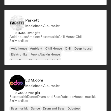
Organisk house/Downtempo
Parkett
Mediekanal/journalist
> 4300 svar gitt
Acid house
Ambient
Bassmusikk
Chill House
Chill
Skriv artikler
Acid house
Ambient
Chill House
Chill
Deep house
Elektronika
Funky/Jackin House
Hard Dance/Hardcore/Hardstyle
EDM.com
Mediekanal/journalist
> 3000 svar gitt
Bassmusikk
Dance
Drum and Bass
Dubstep
House-musikk
Skriv artikler
Bassmusikk
Dance
Drum and Bass
Dubstep