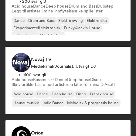
> 200 svar gitt
Acid house
Dance
Deep house
Drum and Bass
Dubstep
Legg til artister i mine innflytelsesrike spillelister
Dance
Drum and Bass
Elektro swing
Elektronika
Eksperimentell elektronisk
Funky/Jackin House
Future house
Hard Techno
Novaj TV
Mediekanal/journalist, Utvalgt DJ
> 1600 svar gitt
Acid house
Bassmusikk
Dance
Deep house
Disco
Skriv artikler
Laste ned artisterna låtar för mina DJ-sett
Acid house
Dance
Deep house
Disco
Fransk house
House-musikk
Indie Dance
Melodisk & progressiv house
Orion