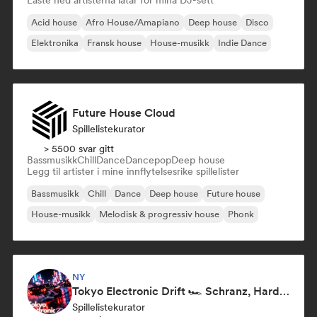
Laste ned artisterna låtar för mina DJ-sett
Acid house
Afro House/Amapiano
Deep house
Disco
Elektronika
Fransk house
House-musikk
Indie Dance
Future House Cloud
Spillelistekurator
> 5500 svar gitt
Bassmusikk
Chill
Dance
Dancepop
Deep house
Legg til artister i mine innflytelsesrike spillelister
Bassmusikk
Chill
Dance
Deep house
Future house
House-musikk
Melodisk & progressiv house
Phonk
NY
Tokyo Electronic Drift 🏎️ Schranz, Hard Techno & Anime EDM
Spillelistekurator