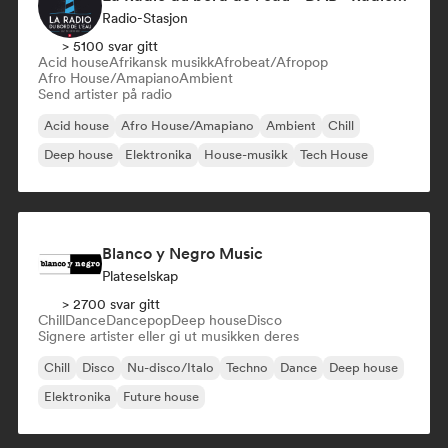
Radio-Stasjon
> 5100 svar gitt
Acid house
Afrikansk musikk
Afrobeat/Afropop
Afro House/Amapiano
Ambient
Send artister på radio
Acid house
Afro House/Amapiano
Ambient
Chill
Deep house
Elektronika
House-musikk
Tech House
Blanco y Negro Music
Plateselskap
> 2700 svar gitt
Chill
Dance
Dancepop
Deep house
Disco
Signere artister eller gi ut musikken deres
Chill
Disco
Nu-disco/Italo
Techno
Dance
Deep house
Elektronika
Future house