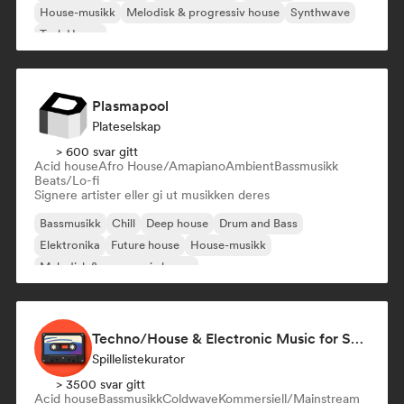
House-musikk
Melodisk & progressiv house
Synthwave
Tech House
Plasmapool
Plateselskap
> 600 svar gitt
Acid house
Afro House/Amapiano
Ambient
Bassmusikk
Beats/Lo-fi
Signere artister eller gi ut musikken deres
Bassmusikk
Chill
Deep house
Drum and Bass
Elektronika
Future house
House-musikk
Melodisk & progressiv house
Techno/House & Electronic Music for Svea Playlists
Spillelistekurator
> 3500 svar gitt
Acid house
Bassmusikk
Coldwave
Kommersiell/Mainstream