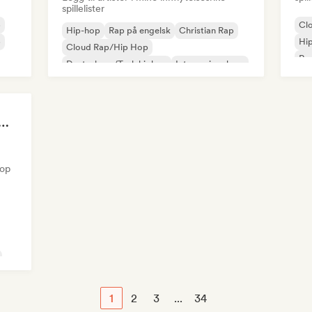
spillelister
p
Cl
Hip-hop
Rap på engelsk
Christian Rap
p
Hi
Cloud Rap/Hip Hop
Rap
Deutschrap/Tysk hiphop
Internasjonal rap
Nederhop/nederlandsk hiphop
Fransk rap
at 💖 Romantic Indie Pop, Neo Soul & Singer-Songwriter
pop
1
2
3
...
34