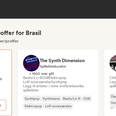
ffer for Brasil
rer/proffer
The Synth Dimension
Spillelistekurator
> 1500 svar gitt
Beats/Lo-fi
Chill
Elektropop
Chil
en
Lofi-soveværelse
Synthpop
Legg
Legg til artister i mine innflytelsesrike
spil
spillelister
Da
Synthpop
Synthwave
Beats/Lo-fi
Chill
Ins
t
Elektropop
Lofi-soveværelse
Fu