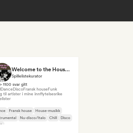
Welcome to the House Party
Spillelistekurator
> 1100 svar gitt
l
Dance
Disco
Fransk house
Funk
 til artister i mine innflytelsesrike
lelister
nce
Fransk house
House-musikk
trumental
Nu-disco/Italo
Chill
Disco
nk