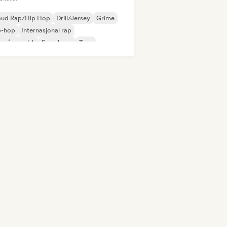
oud Rap/Hip Hop
Drill/Jersey
Grime
p-hop
Internasjonal rap
 på engelsk
Fransk rap
Trap