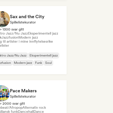
Sax and the City
Spillelistekurator
> 1300 svar gitt
ktro Jazz/Nu Jazz
Eksperimentell jazz
k
Jazzfusion
Modern jazz
 til artister i mine innflytelsesrike
lelister
ktro Jazz/Nu Jazz
Eksperimentell jazz
zfusion
Modern jazz
Funk
Soul
Pace Makers
Spillelistekurator
> 2000 svar gitt
obeat/Afropop
Alternativ rock
iliansk funk
Dancehall
Dance