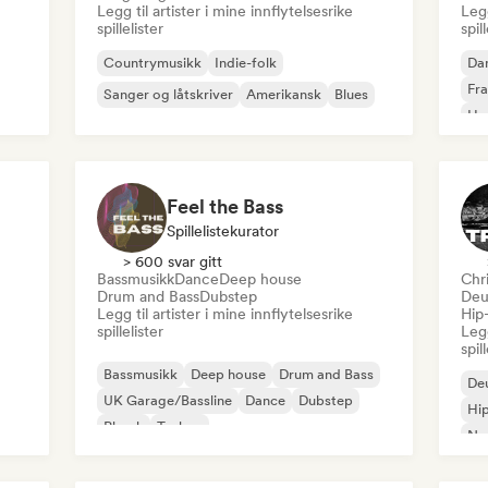
Legg til artister i mine innflytelsesrike
Legg
spillelister
spil
Countrymusikk
Indie-folk
Da
Fra
Sanger og låtskriver
Amerikansk
Blues
Ho
Feel the Bass
Spillelistekurator
> 600 svar gitt
Bassmusikk
Dance
Deep house
Chr
Drum and Bass
Dubstep
Deu
Legg til artister i mine innflytelsesrike
Hip
spillelister
Legg
spil
Bassmusikk
Deep house
Drum and Bass
De
UK Garage/Bassline
Dance
Dubstep
Hi
Phonk
Techno
Ne
Rap
Rap