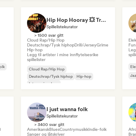
Hip Hop Hooray 💥 Trap, Hype & Party Rap Bangers
Spillelistekurator
> 1500 svar gitt
Cloud Rap/Hip Hop
Ele
Deutschrap/Tysk hiphop
Drill/Jersey
Grime
Fun
Hip-hop
Legg
Legg til artister i mine innflytelsesrike
spil
spillelister
olk
Ele
Cloud Rap/Hip Hop
Jaz
Deutschrap/Tysk hiphop
Hip-hop
Internasjonal rap
Nederhop/nederlandsk hiphop
Rap på engelsk
Fransk rap
Rap/Trap Italiensk
I just wanna folk
Spillelistekurator
> 3400 svar gitt
B
Amerikansk
Blues
Countrymusikk
Indie-folk
Afr
Sanger og låtskriver
Bras