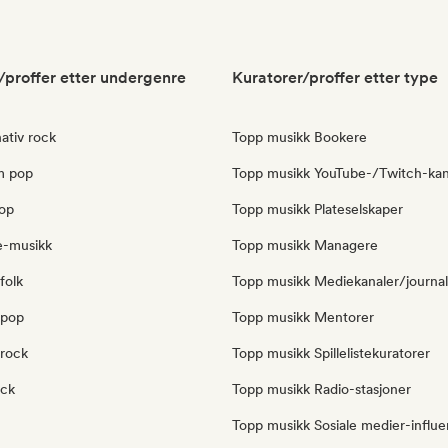
/proffer etter undergenre
Kuratorer/proffer etter type
ativ rock
Topp musikk Bookere
m pop
Topp musikk YouTube-/Twitch-kan
op
Topp musikk Plateselskaper
e-musikk
Topp musikk Managere
folk
Topp musikk Mediekanaler/journal
-pop
Topp musikk Mentorer
-rock
Topp musikk Spillelistekuratorer
ock
Topp musikk Radio-stasjoner
Topp musikk Sosiale medier-influ