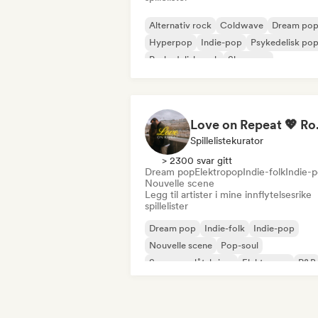
Alternativ rock
Coldwave
Dream po
Hyperpop
Indie-pop
Psykedelisk po
Psykedelisk rock
Shoegaze
Love on Repe
Spillelistekurator
> 2300 svar gitt
Dream pop
Elektropop
Indie-folk
Indie-
Nouvelle scene
Legg til artister i mine innflytelsesrike
spillelister
Dream pop
Indie-folk
Indie-pop
Nouvelle scene
Pop-soul
Sanger og låtskriver
Elektropop
R&B