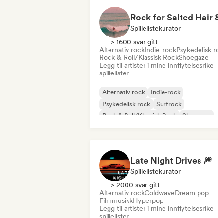
Spillelistekurator
> 1600 svar gitt
Alternativ rock
Indie-rock
Psykedelisk r
Rock & Roll/Klassisk Rock
Shoegaze
Legg til artister i mine innflytelsesrike
spillelister
Alternativ rock
Indie-rock
Psykedelisk rock
Surfrock
Rock & Roll/Klassisk Rock
Shoegaze
Late Night Drives 🎆
Spillelistekurator
> 2000 svar gitt
Alternativ rock
Coldwave
Dream pop
Filmmusikk
Hyperpop
Legg til artister i mine innflytelsesrike
spillelister