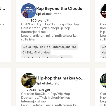
Rock for Salted Hair & Sandy Toes
Rap Beyond the Clouds
Spillelistekurator
> 1300 svar gitt
ock
Chill/Lo-fi Hip-Hop
Cloud Rap/Hip Hop
Clo
Deutschrap/Tysk hiphop
Hip-hop
Kom
Internasjonal rap
Hip
Legg til artister i mine innflytelsesrike
Legg
spillelister
spil
Cloud Rap/Hip Hop
Internasjonal rap
Cl
Chill/Lo-fi Hip-Hop
Ko
Deutschrap/Tysk hiphop
Hip-hop
Gr
Nederhop/nederlandsk hiphop
Rap
Rap på engelsk
Fransk rap
Hip-hop that makes you nod in silence
Spillelistekurator
> 3500 svar gitt
Christian Rap
Cloud Rap/Hip Hop
Clo
Deutschrap/Tysk hiphop
Hip-hop
Hip
Internasjonal rap
Legg
Legg til artister i mine innflytelsesrike
spil