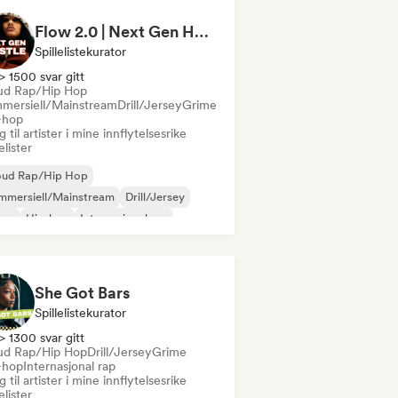
Flow 2.0 | Next Gen Hustle
Spillelistekurator
> 1500 svar gitt
ud Rap/Hip Hop
mersiell/Mainstream
Drill/Jersey
Grime
-hop
 til artister i mine innflytelsesrike
lelister
oud Rap/Hip Hop
mmersiell/Mainstream
Drill/Jersey
ime
Hip-hop
Internasjonal rap
 på engelsk
Fransk rap
She Got Bars
Spillelistekurator
> 1300 svar gitt
ud Rap/Hip Hop
Drill/Jersey
Grime
-hop
Internasjonal rap
 til artister i mine innflytelsesrike
lelister