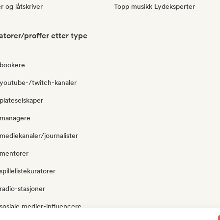
 og låtskriver
Topp musikk Lydeksperter
atorer/proffer etter type
 bookere
 youtube-/twitch-kanaler
 plateselskaper
l managere
 mediekanaler/journalister
 mentorer
spillelistekuratorer
 radio-stasjoner
 sosiale medier-influencere