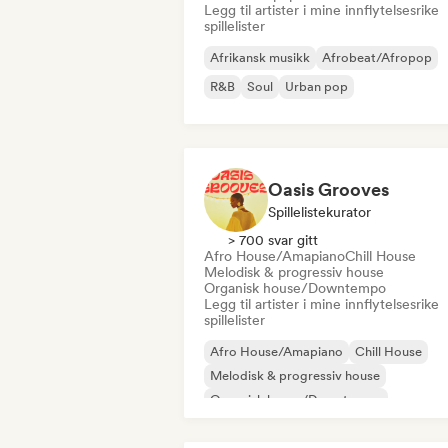
Legg til artister i mine innflytelsesrike
spillelister
Afrikansk musikk
Afrobeat/Afropop
R&B
Soul
Urban pop
Oasis Grooves
Spillelistekurator
> 700 svar gitt
Afro House/Amapiano
Chill House
Melodisk & progressiv house
Organisk house/Downtempo
Legg til artister i mine innflytelsesrike
spillelister
Afro House/Amapiano
Chill House
Melodisk & progressiv house
Organisk house/Downtempo