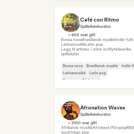
Café con Ritmo
Spillelistekurator
> 600 svar gitt
Bossa nova
Brasiliansk musikk
Indie-folk
Latinamusikk
Latin pop
Legg til artister i mine innflytelsesrike
spillelister
Bossa nova
Brasiliansk musikk
Indie-f
Latinamusikk
Latin pop
Sanger og låtskriver
Afronation Waves
Spillelistekurator
> 2100 svar gitt
Afrikansk musikk
Afrobeat/Afropop
R&
Soul
Urban pop