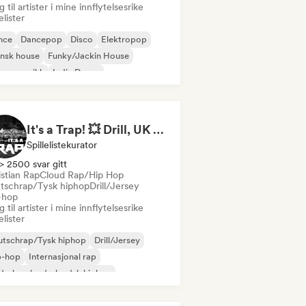
 til artister i mine innflytelsesrike
lelister
nce
Dancepop
Disco
Elektropop
nsk house
Funky/Jackin House
use-musikk
Indie Dance
It's a Trap! 💥 Drill, UK Drill & Hard-Hitting Trap
Spillelistekurator
> 2500 svar gitt
istian Rap
Cloud Rap/Hip Hop
tschrap/Tysk hiphop
Drill/Jersey
-hop
 til artister i mine innflytelsesrike
lelister
utschrap/Tysk hiphop
Drill/Jersey
p-hop
Internasjonal rap
derhop/nederlandsk hiphop
 på engelsk
Fransk rap
/Trap Italiensk