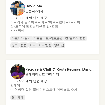
David Ma
언론사/기자
> 600 개의 답변 제공
아프리카 음악
아프로비트/아프로팝
비트/로파이
칠/로파이 힙합
클라우드 랩/힙합
기사 작성
아프리카 음악
아프로비트/아프로팝
칠/로파이 힙합
펑크
힙합
기악
기악 힙합
영어 랩
Reggae & Chill 🌴 Roots Reggae, Dancehall & Dub
플레이리스트 큐레이터
> 400 개의 답변 제공
덥
레게
내 영향력 있는 플레이리스트에 아티스트 추가
덥
레게