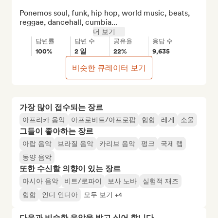
Ponemos soul, funk, hip hop, world music, beats, 
reggae, dancehall, cumbia...
더 보기
답변률
답변 수
공유율
응답 수
100%
2 일
22%
9,635
비슷한 큐레이터 보기
가장 많이 접수되는 장르
아프리카 음악
아프로비트/아프로팝
힙합
레게
소울
그들이 좋아하는 장르
아랍 음악
브라질 음악
카리브 음악
펑크
국제 랩
동양 음악
또한 수신할 의향이 있는 장르
아시아 음악
비트/로파이
보사 노바
실험적 재즈
힙합
인디 인디아
모두 보기 +4
다음과 비슷한 음악을 받고 싶어 합니다…