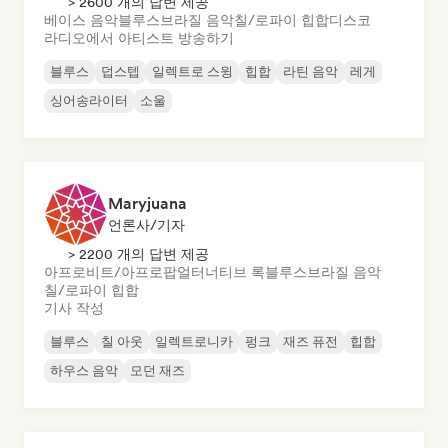
> 2600 개의 답변 제공
베이스 음악
블루스
브라질 음악
칠/로파이 힙합
디스코
라디오에서 아티스트 방송하기
블루스
덥스텝
일렉트로 스윙
힙합
라틴 음악
레게
싱어송라이터
소울
Maryjuana
언론사/기자
> 2200 개의 답변 제공
아프로비트/아프로팝
얼터너티브 록
블루스
브라질 음악
칠/로파이 힙합
기사 작성
블루스
칠 아웃
일렉트로니카
펑크
재즈 퓨전
힙합
하우스 음악
모던 재즈