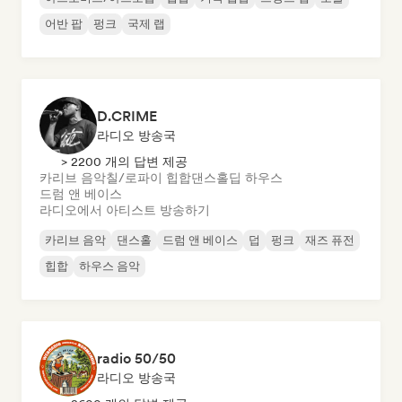
어반 팝
펑크
국제 랩
D.CRIME
라디오 방송국
> 2200 개의 답변 제공
카리브 음악
칠/로파이 힙합
댄스홀
딥 하우스
드럼 앤 베이스
라디오에서 아티스트 방송하기
카리브 음악
댄스홀
드럼 앤 베이스
덥
펑크
재즈 퓨전
힙합
하우스 음악
radio 50/50
라디오 방송국