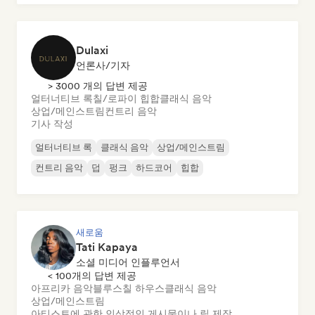
Dulaxi
언론사/기자
> 3000 개의 답변 제공
얼터너티브 록
칠/로파이 힙합
클래식 음악
상업/메인스트림
컨트리 음악
기사 작성
얼터너티브 록
클래식 음악
상업/메인스트림
컨트리 음악
덥
펑크
하드코어
힙합
새로움
Tati Kapaya
소셜 미디어 인플루언서
< 100개의 답변 제공
아프리카 음악
블루스
칠 하우스
클래식 음악
상업/메인스트림
아티스트에 관한 인상적인 게시물이나 릴 제작