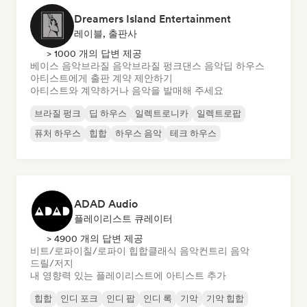
Dreamers Island Entertainment
레이블, 출판사
> 1000 개의 답변 제공
베이스 음악
브라질 음악
브라질 펑크
댄스 음악
딥 하우스
아티스트에게 출판 계약 제안하기
아티스트와 계약하거나 음악을 발매해 주세요
브라질 펑크
딥 하우스
일렉트로니카
일렉트로팝
퓨처 하우스
힙합
하우스 음악
테크 하우스
ADAD Audio
플레이리스트 큐레이터
> 4900 개의 답변 제공
비트/로파이
칠/로파이 힙합
클래식 음악
컨트리 음악
드릴/저지
내 영향력 있는 플레이리스트에 아티스트 추가
힙합
인디 포크
인디 팝
인디 록
기악
기악 힙합