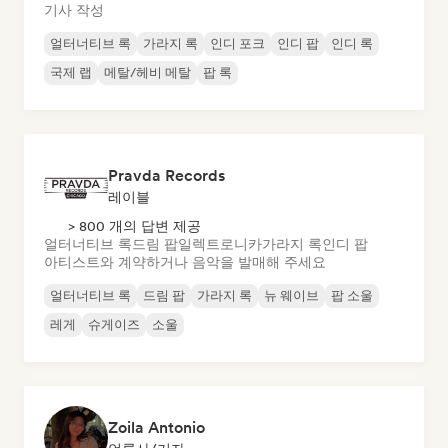
기사 작성
얼터너티브 록
가라지 록
인디 포크
인디 팝
인디 록
국제 랩
메탈/헤비 메탈
팝 록
Pravda Records
레이블
> 800 개의 답변 제공
얼터너티브 록
드림 팝
일렉트로니카
가라지 록
인디 팝
아티스트와 계약하거나 음악을 발매해 주세요
얼터너티브 록
드림 팝
가라지 록
뉴 웨이브
팝 소울
레게
슈게이즈
소울
Zoila Antonio