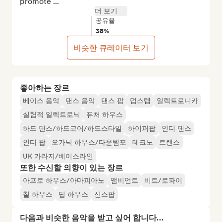
promote ...
더 보기
공유율
38%
비슷한 큐레이터 보기
좋아하는 장르
베이스 음악
댄스 음악
댄스 팝
덥스텝
일렉트로니카
실험적 일렉트로닉
퓨처 하우스
하드 댄스/하드코어/하드스타일
하이퍼팝
인디 댄스
인디 팝
오가닉 하우스/다운템포
테크노
트랜스
UK 가라지/베이스라인
또한 수신할 의향이 있는 장르
아프로 하우스/아마피아노
앰비언트
비트/로파이
칠 하우스
딥 하우스
신스팝
다음과 비슷한 음악을 받고 싶어 합니다…