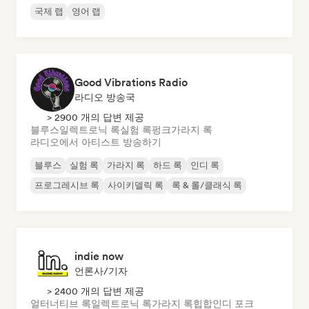
국제 랩
영어 랩
Good Vibrations Radio
라디오 방송국
> 2900 개의 답변 제공
블루스
일렉트로닉 록
실험 록
펑크
가라지 록
라디오에서 아티스트 방송하기
블루스
실험 록
가라지 록
하드 록
인디 록
프로그레시브 록
사이키델릭 록
록 & 롤/클래식 록
indie now
언론사/기자
> 2400 개의 답변 제공
얼터너티브 록
일렉트로닉 록
가라지 록
힙합
인디 포크