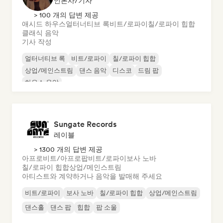
언론사/기자
> 100 개의 답변 제공
애시드 하우스
얼터너티브 록
비트/로파이
칠/로파이 힙합
클래식 음악
기사 작성
얼터너티브 록
비트/로파이
칠/로파이 힙합
상업/메인스트림
댄스 음악
디스코
드림 팝
하우스 음악
Sungate Records
레이블
> 1300 개의 답변 제공
아프로비트/아프로팝
비트/로파이
보사 노바
칠/로파이 힙합
상업/메인스트림
아티스트와 계약하거나 음악을 발매해 주세요
비트/로파이
보사 노바
칠/로파이 힙합
상업/메인스트림
댄스홀
댄스 팝
힙합
팝 소울