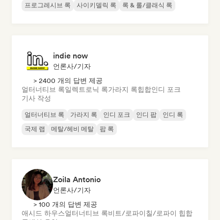
프로그레시브 록
사이키델릭 록
록 & 롤/클래식 록
indie now
언론사/기자
> 2400 개의 답변 제공
얼터너티브 록
일렉트로닉 록
가라지 록
힙합
인디 포크
기사 작성
얼터너티브 록
가라지 록
인디 포크
인디 팝
인디 록
국제 랩
메탈/헤비 메탈
팝 록
Zoila Antonio
언론사/기자
> 100 개의 답변 제공
애시드 하우스
얼터너티브 록
비트/로파이
칠/로파이 힙합