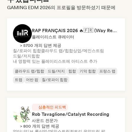
GAMING EDM 2026의 프로필을 방문하셨기 때문에
RAP FRANÇAIS 2026 🔥🇫🇷 (Way Records)
플레이리스트 큐레이터
> 5700 개의 답변 제공
칠/로파이 힙합
클라우드 랩/힙합
상업/메인스트림
드릴/저지
힙합
내 영향력 있는 플레이리스트에 아티스트 추가
클라우드 랩/힙합
드릴/저지
힙합
기악 힙합
프랑스 랩
트랩
어반 팝
칠/로파이 힙합
심층적인 피드백
Rob Tavaglione/Catalyst Recording
사운드 전문가
> 800 개의 답변 제공
얼터너티브 록
상업/메인스트림
컨트리 음악
드림 팝