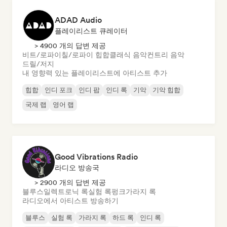
ADAD Audio
플레이리스트 큐레이터
> 4900 개의 답변 제공
비트/로파이
칠/로파이 힙합
클래식 음악
컨트리 음악
드릴/저지
내 영향력 있는 플레이리스트에 아티스트 추가
힙합
인디 포크
인디 팝
인디 록
기악
기악 힙합
국제 랩
영어 랩
Good Vibrations Radio
라디오 방송국
> 2900 개의 답변 제공
블루스
일렉트로닉 록
실험 록
펑크
가라지 록
라디오에서 아티스트 방송하기
블루스
실험 록
가라지 록
하드 록
인디 록