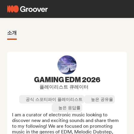
소개
GAMING EDM 2026
플레이리스트 큐레이터
공식 스포티파이 플레이리스트
높은 공유율
높은 응답률
I am a curator of electronic music looking to 
discover new and exciting sounds and share them 
to my following! We are focused on promoting 
music in the genres of EDM, Melodic Dubstep, 