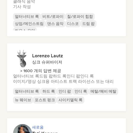
클래식 음악
기사 작성
얼터너티브 록
비트/로파이
칠/로파이 힙합
상업/메인스트림
댄스 음악
디스코
드림 팝
하우스 음악
Lorenzo Lautz
싱크 슈퍼바이저
> 1600 개의 답변 제공
얼터너티브 록
드림 팝
하드 록
인디 팝
인디 록
이미지/영상 싱크용 아티스트 트랙 라이선스 또는 대리
얼터너티브 록
하드 록
인디 팝
인디 록
메탈/헤비 메탈
뉴 웨이브
포스트 펑크
사이키델릭 록
새로움