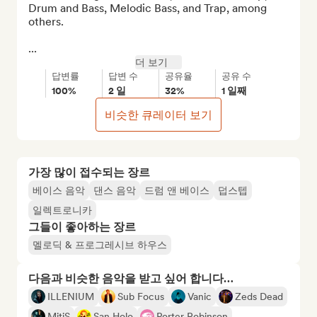
Drum and Bass, Melodic Bass, and Trap, among 
others.

...
더 보기
답변률
답변 수
공유율
공유 수
100%
2 일
32%
1 일째
비슷한 큐레이터 보기
가장 많이 접수되는 장르
베이스 음악
댄스 음악
드럼 앤 베이스
덥스텝
일렉트로니카
그들이 좋아하는 장르
멜로딕 & 프로그레시브 하우스
다음과 비슷한 음악을 받고 싶어 합니다…
ILLENIUM
Sub Focus
Vanic
Zeds Dead
MitiS
San Holo
Porter Robinson