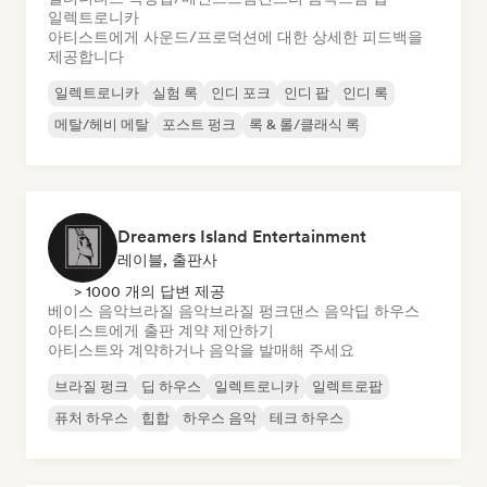
일렉트로니카
아티스트에게 사운드/프로덕션에 대한 상세한 피드백을
제공합니다
일렉트로니카
실험 록
인디 포크
인디 팝
인디 록
메탈/헤비 메탈
포스트 펑크
록 & 롤/클래식 록
Dreamers Island Entertainment
레이블, 출판사
> 1000 개의 답변 제공
베이스 음악
브라질 음악
브라질 펑크
댄스 음악
딥 하우스
아티스트에게 출판 계약 제안하기
아티스트와 계약하거나 음악을 발매해 주세요
브라질 펑크
딥 하우스
일렉트로니카
일렉트로팝
퓨처 하우스
힙합
하우스 음악
테크 하우스